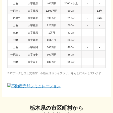
土地
大字豊原
400万円
2000㎡以上
-
-
一戸建て
大字豊原
1,600万円
800㎡
-
12年
一戸建て
大字豊原
590万円
210㎡
-
26年
土地
大字豊原
120万円
500㎡
-
-
土地
大字豊原
1万円
430㎡
-
-
土地
大字豊原
0.8万円
330㎡
-
-
土地
大字富岡
300万円
400㎡
-
-
一戸建て
大字寺子
100万円
360㎡
-
-
土地
大字寺子
180万円
550㎡
-
-
一戸建て
大字大和須
800万円
1100㎡
-
26年
本データは国土交通省「
不動産情報ライブラリ
」をもとに表示しています。
栃木県
の市区町村から