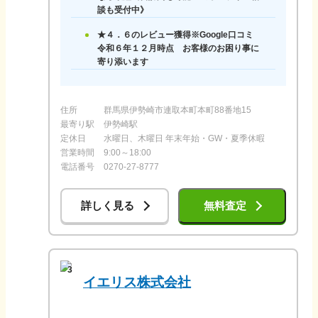
談も受付中》
★４．６のレビュー獲得※Google口コミ
令和６年１２月時点 お客様のお困り事に
寄り添います
住所
群馬県伊勢崎市連取本町本町88番地15
最寄り駅
伊勢崎駅
定休日
水曜日、木曜日 年末年始・GW・夏季休暇
営業時間
9:00～18:00
電話番号
0270-27-8777
詳しく見る
無料査定
3
イエリス株式会社