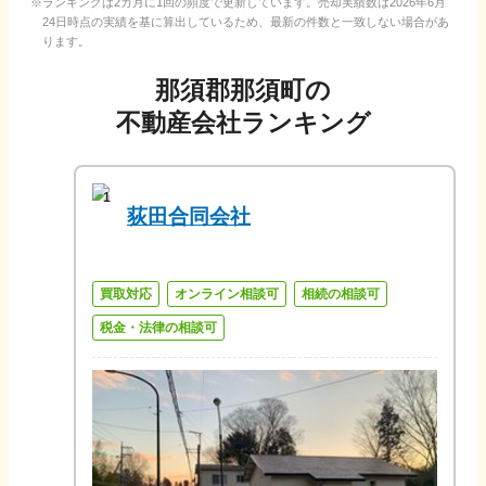
ランキングは2カ月に1回の頻度で更新しています。売却実績数は
2026年6月
24日
時点の実績を基に算出しているため、最新の件数と一致しない場合があ
ります。
那須郡那須町
の
不動産会社ランキング
1
荻田合同会社
買取対応
オンライン相談可
相続の相談可
税金・法律の相談可