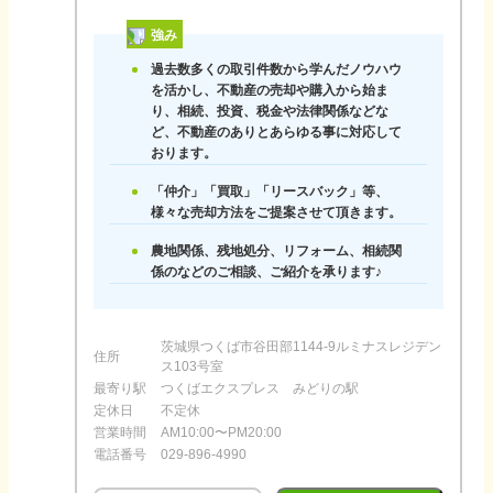
強み
過去数多くの取引件数から学んだノウハウ
を活かし、不動産の売却や購入から始ま
り、相続、投資、税金や法律関係などな
ど、不動産のありとあらゆる事に対応して
おります。
「仲介」「買取」「リースバック」等、
様々な売却方法をご提案させて頂きます。
農地関係、残地処分、リフォーム、相続関
係のなどのご相談、ご紹介を承ります♪
茨城県つくば市谷田部1144-9ルミナスレジデン
住所
ス103号室
最寄り駅
つくばエクスプレス みどりの駅
定休日
不定休
営業時間
AM10:00〜PM20:00
電話番号
029-896-4990