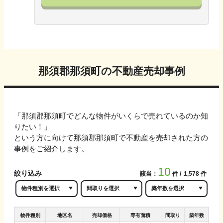
那須郡那須町
の不動産売却事例
「
那須郡那須町
でどんな物件がいくらで売れているのか知
りたい！」
という方に向けて
那須郡那須町
で不動産を売却された方の
事例をご紹介します。
10
絞り込み
該当：
件
1,578
件
物件種別
地区名
売却価格
専有面積
間取り
築年数