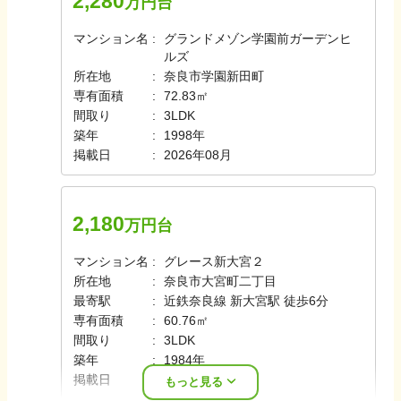
2,280
万円台
マンション名
グランドメゾン学園前ガーデンヒ
ルズ
所在地
奈良市学園新田町
専有面積
72.83㎡
間取り
3LDK
築年
1998年
掲載日
2026年08月
2,180
万円台
マンション名
グレース新大宮２
所在地
奈良市大宮町二丁目
最寄駅
近鉄奈良線 新大宮駅 徒歩6分
専有面積
60.76㎡
間取り
3LDK
築年
1984年
掲載日
2026年08月
もっと見る