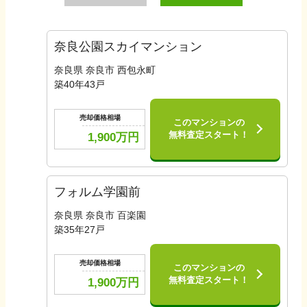
奈良公園スカイマンション
奈良県 奈良市 西包永町
築
40
年
43
戸
売却価格相場
このマンションの
無料査定スタート！
1,900
万円
フォルム学園前
奈良県 奈良市 百楽園
築
35
年
27
戸
売却価格相場
このマンションの
無料査定スタート！
1,900
万円