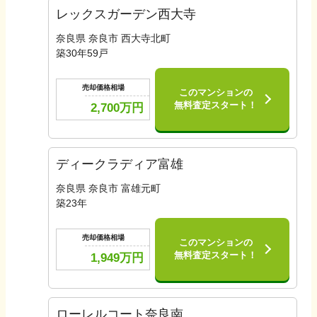
レックスガーデン西大寺
奈良県 奈良市 西大寺北町
築
30
年
59
戸
売却価格相場
このマンションの
無料査定スタート！
2,700
万円
ディークラディア富雄
奈良県 奈良市 富雄元町
築
23
年
売却価格相場
このマンションの
無料査定スタート！
1,949
万円
ローレルコート奈良南