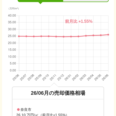
（万円/m²）
前月比
+1.55
%
26/06
月の売却価格相場
奈良市
26.10 万円/㎡（前月比+1.55%）