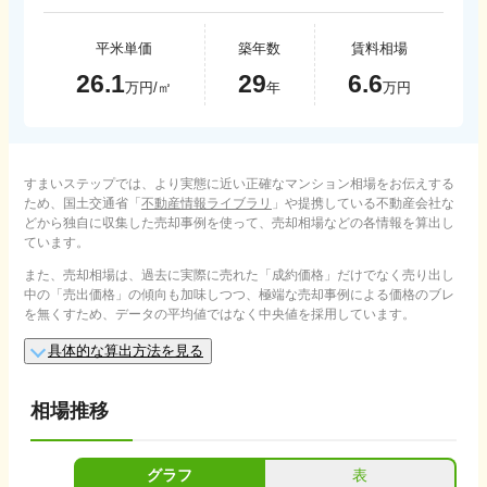
平米単価
築年数
賃料相場
26.1
29
6.6
万円/㎡
年
万円
すまいステップでは、より実態に近い正確なマンション相場をお伝えする
ため、国土交通省「
不動産情報ライブラリ
」や提携している不動産会社な
どから独自に収集した売却事例を使って、売却相場などの各情報を算出し
ています。
また、売却相場は、過去に実際に売れた「成約価格」だけでなく売り出し
中の「売出価格」の傾向も加味しつつ、極端な売却事例による価格のブレ
を無くすため、データの平均値ではなく中央値を採用しています。
具体的な算出方法を見る
相場推移
グラフ
表