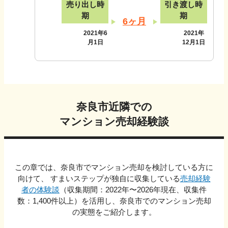
売り出し時
引き渡し時
期
期
6ヶ月
2021年6
2021年
月1日
12月1日
奈良市
近隣での
マンション売却経験談
この章では、
奈良市
でマンション売却を検討している方に
向けて、 すまいステップが独自に収集している
売却経験
者の体験談
（収集期間：2022年〜
2026
年現在、収集件
数：
1,400
件以上）を活用し、
奈良市
でのマンション売却
の実態をご紹介します。