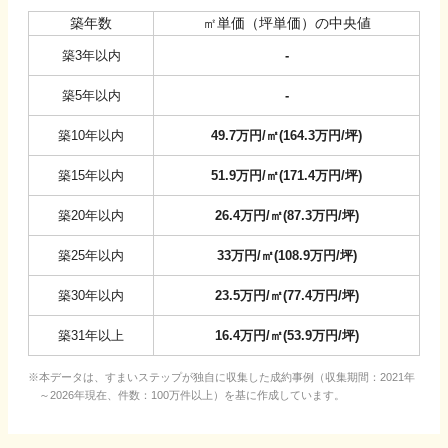
築年数
㎡単価（坪単価）の中央値
築3年以内
-
築5年以内
-
築10年以内
49.7
万円/㎡
(
164.3
万円/坪
)
築15年以内
51.9
万円/㎡
(
171.4
万円/坪
)
築20年以内
26.4
万円/㎡
(
87.3
万円/坪
)
築25年以内
33
万円/㎡
(
108.9
万円/坪
)
築30年以内
23.5
万円/㎡
(
77.4
万円/坪
)
築31年以上
16.4
万円/㎡
(
53.9
万円/坪
)
本データは、すまいステップが独自に収集した成約事例（収集期間：2021年
～2026年現在、件数：100万件以上）を基に作成しています。