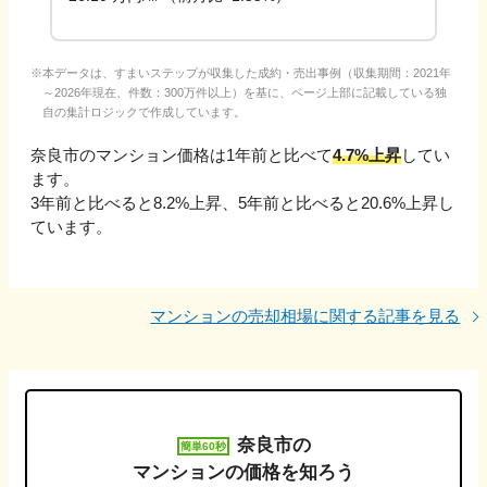
本データは、すまいステップが収集した成約・売出事例（収集期間：2021年
～2026年現在、件数：300万件以上）を基に、ページ上部に記載している独
自の集計ロジックで作成しています。
奈良市
のマンション価格は1年前と比べて
4.7%上昇
してい
ます。
3年前と比べると
8.2%上昇
、
5年前と比べると
20.6%上昇
し
ています。
マンションの売却相場に関する記事を見る
奈良市
の
簡単60秒
マンションの価格を知ろう