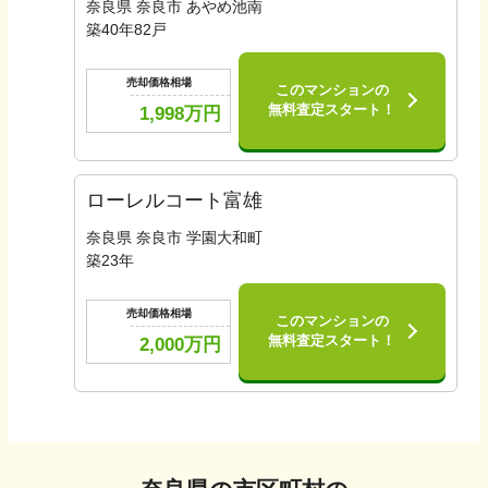
奈良県 奈良市 あやめ池南
築
40
年
82
戸
売却価格相場
このマンションの
無料査定スタート！
1,998
万円
ローレルコート富雄
奈良県 奈良市 学園大和町
築
23
年
売却価格相場
このマンションの
無料査定スタート！
2,000
万円