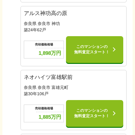
アルス神功高の原
奈良県 奈良市 神功
築
24
年
62
戸
売却価格相場
このマンションの
無料査定スタート！
1,898
万円
ネオハイツ富雄駅前
奈良県 奈良市 富雄元町
築
30
年
106
戸
売却価格相場
このマンションの
無料査定スタート！
1,885
万円