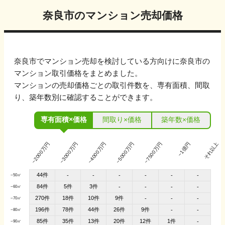
奈良市
のマンション売却価格
奈良市
でマンション売却を検討している方向けに
奈良市
の
マンション取引価格をまとめました。
マンションの売却価格ごとの取引件数を、専有面積、間取
り、築年数別に確認することができます。
専有面積×価格
間取り×価格
築年数×価格
~2000万円
~3000万円
~4000万円
~5000万円
~7500万円
~1億円
それ以上
44件
-
-
-
-
-
-
~50㎡
84件
5件
3件
-
-
-
-
~60㎡
270件
18件
10件
9件
-
-
-
~70㎡
196件
78件
44件
26件
9件
-
-
~80㎡
85件
35件
13件
20件
12件
1件
-
~90㎡