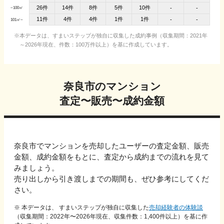
26件
14件
8件
5件
10件
-
-
~100㎡
11件
4件
4件
1件
1件
-
-
101㎡~
本データは、すまいステップが独自に収集した成約事例（収集期間：2021年
～2026年現在、件数：100万件以上）を基に作成しています。
奈良市
のマンション
査定〜販売〜成約金額
奈良市
でマンションを売却したユーザーの査定金額、販売
金額、成約金額をもとに、
査定から成約までの流れを見て
みましょう。
売り出しから引き渡しまでの期間も、ぜひ参考にしてくだ
さい。
※ 本データは、 すまいステップが独自に収集した
売却経験者の体験談
（収集期間：2022年〜
2026
年現在、収集件数：
1,400
件以上）を基に作