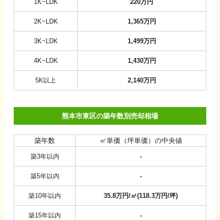
1K~LDK
220
万円
2K~LDK
1,365
万円
3K~LDK
1,499
万円
4K~LDK
1,430
万円
5K以上
2,140
万円
熊本市東区の築年数別売却相場
築年数
㎡単価（坪単価）の中央値
築3年以内
-
築5年以内
-
築10年以内
35.8
万円/㎡
(
118.3
万円/坪
)
築15年以内
-