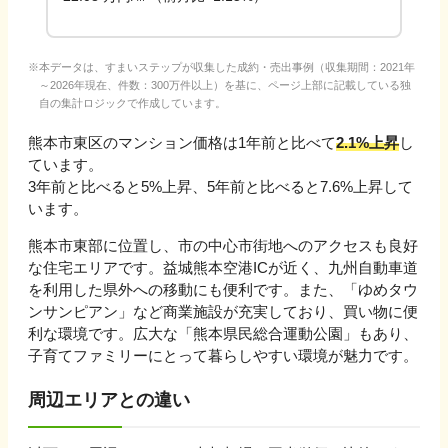
本データは、すまいステップが収集した成約・売出事例（収集期間：2021年
～2026年現在、件数：300万件以上）を基に、ページ上部に記載している独
自の集計ロジックで作成しています。
熊本市東区
のマンション価格は1年前と比べて
2.1%上昇
し
ています。
3年前と比べると
5%上昇
、
5年前と比べると
7.6%上昇
して
います。
熊本市東部に位置し、市の中心市街地へのアクセスも良好
な住宅エリアです。益城熊本空港ICが近く、九州自動車道
を利用した県外への移動にも便利です。また、「ゆめタウ
ンサンピアン」など商業施設が充実しており、買い物に便
利な環境です。広大な「熊本県民総合運動公園」もあり、
子育てファミリーにとって暮らしやすい環境が魅力です。
周辺エリアとの違い