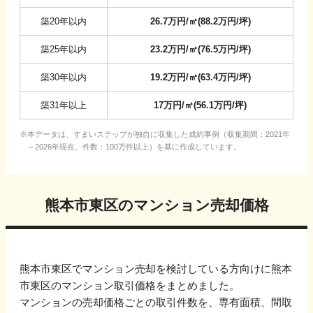
築20年以内
26.7
万円/㎡
(
88.2
万円/坪
)
築25年以内
23.2
万円/㎡
(
76.5
万円/坪
)
築30年以内
19.2
万円/㎡
(
63.4
万円/坪
)
築31年以上
17
万円/㎡
(
56.1
万円/坪
)
本データは、すまいステップが独自に収集した成約事例（収集期間：2021年
～2026年現在、件数：100万件以上）を基に作成しています。
熊本市東区
のマンション売却価格
熊本市東区
でマンション売却を検討している方向けに
熊本
市東区
のマンション取引価格をまとめました。
マンションの売却価格ごとの取引件数を、専有面積、間取