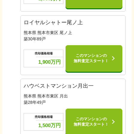
ロイヤルシャトー尾ノ上
熊本県 熊本市東区 尾ノ上
築
30
年
89
戸
売却価格相場
このマンションの
無料査定スタート！
1,900
万円
ハウベストマンション月出一
熊本県 熊本市東区 月出
築
28
年
49
戸
売却価格相場
このマンションの
無料査定スタート！
1,500
万円