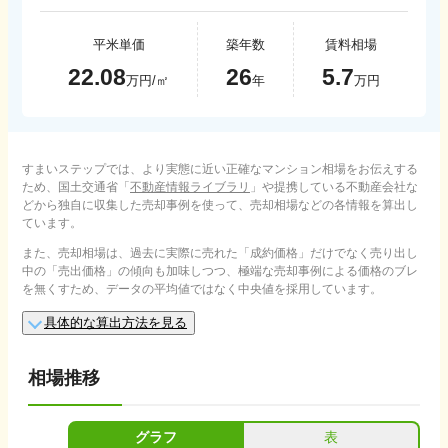
平米単価
築年数
賃料相場
22.08
26
5.7
万円/㎡
年
万円
すまいステップでは、より実態に近い正確なマンション相場をお伝えする
ため、国土交通省「
不動産情報ライブラリ
」や提携している不動産会社な
どから独自に収集した売却事例を使って、売却相場などの各情報を算出し
ています。
また、売却相場は、過去に実際に売れた「成約価格」だけでなく売り出し
中の「売出価格」の傾向も加味しつつ、極端な売却事例による価格のブレ
を無くすため、データの平均値ではなく中央値を採用しています。
具体的な算出方法を見る
相場推移
グラフ
表