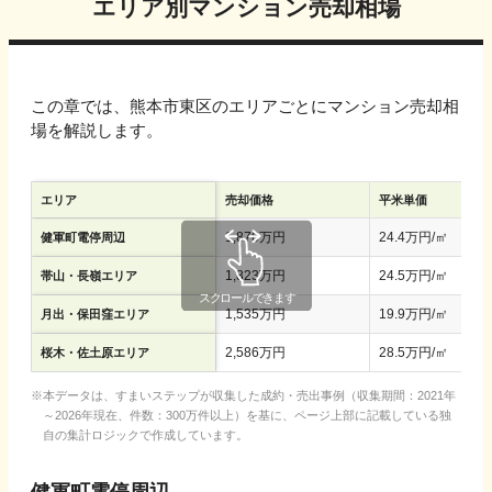
エリア別マンション売却相場
この章では、
熊本市東区
のエリアごとにマンション売却相
場を解説します。
エリア
売却価格
平米単価
1,876
万円
24.4
万円/㎡
健軍町電停周辺
1,823
万円
24.5
万円/㎡
帯山・長嶺エリア
1,535
万円
19.9
万円/㎡
月出・保田窪エリア
2,586
万円
28.5
万円/㎡
桜木・佐土原エリア
本データは、すまいステップが収集した成約・売出事例（収集期間：2021年
～2026年現在、件数：300万件以上）を基に、ページ上部に記載している独
自の集計ロジックで作成しています。