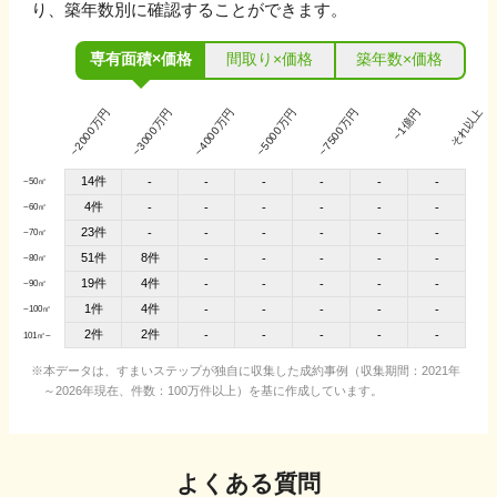
り、築年数別に確認することができます。
専有面積×価格
間取り×価格
築年数×価格
~2000万円
~3000万円
~4000万円
~5000万円
~7500万円
~1億円
それ以上
14件
-
-
-
-
-
-
~50㎡
4件
-
-
-
-
-
-
~60㎡
23件
-
-
-
-
-
-
~70㎡
51件
8件
-
-
-
-
-
~80㎡
19件
4件
-
-
-
-
-
~90㎡
1件
4件
-
-
-
-
-
~100㎡
2件
2件
-
-
-
-
-
101㎡~
本データは、すまいステップが独自に収集した成約事例（収集期間：2021年
～2026年現在、件数：100万件以上）を基に作成しています。
よくある質問