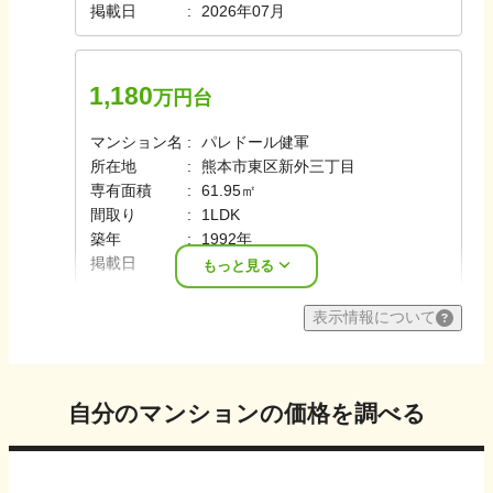
掲載日
2026年07月
1,180
万円台
マンション名
パレドール健軍
所在地
熊本市東区新外三丁目
専有面積
61.95㎡
間取り
1LDK
築年
1992年
掲載日
2026年07月
もっと見る
表示情報について
自分のマンションの価格を調べる