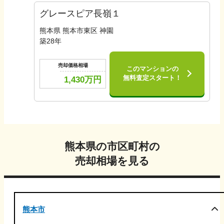
グレースピア長嶺１
熊本県 熊本市東区 神園
築
28
年
売却価格相場
このマンションの
無料査定スタート！
1,430
万円
熊本県
の市区町村の
売却相場を見る
熊本市