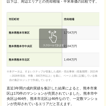
以下は、周辺エリアとの売却相場・平米単価の比較です。
市区町村
売却相場
1,704万円
熊本県熊本市東区
2,194万円
熊本県熊本市中央区
1,494万円
熊本県熊本市北区
本データは、すまいステップが収集した成約・売出事例（収集期間：2021年
～2026年現在、件数：300万件以上）を基に、ページ上部に記載している独
自の集計ロジックで作成しています。
直近3年間の成約実績を集計した結果によると、熊本市東
区は170件のマンションが売買されていました。熊本市中
央区は464件、熊本市北区は46件なので、一定数マンショ
ンが売却されているエリアだと言えます。