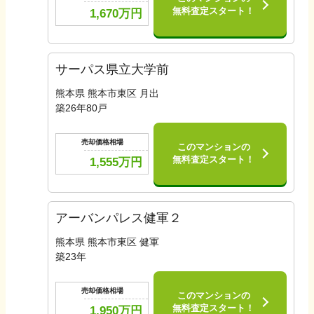
無料査定スタート！
1,670
万円
サーパス県立大学前
熊本県 熊本市東区 月出
築
26
年
80
戸
売却価格相場
このマンションの
無料査定スタート！
1,555
万円
アーバンパレス健軍２
熊本県 熊本市東区 健軍
築
23
年
売却価格相場
このマンションの
無料査定スタート！
1,950
万円