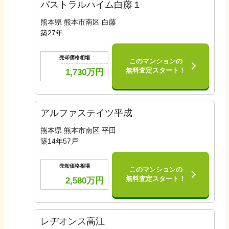
パストラルハイム白藤１
熊本県 熊本市南区 白藤
築
27
年
売却価格相場
このマンションの
無料査定スタート！
1,730
万円
アルファステイツ平成
熊本県 熊本市南区 平田
築
14
年
57
戸
売却価格相場
このマンションの
無料査定スタート！
2,580
万円
レヂオンス高江