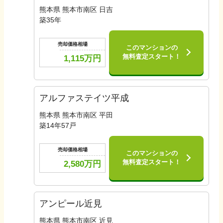
熊本県 熊本市南区 日吉
築
35
年
売却価格相場
このマンションの
無料査定スタート！
1,115
万円
アルファステイツ平成
熊本県 熊本市南区 平田
築
14
年
57
戸
売却価格相場
このマンションの
無料査定スタート！
2,580
万円
アンピール近見
熊本県 熊本市南区 近見