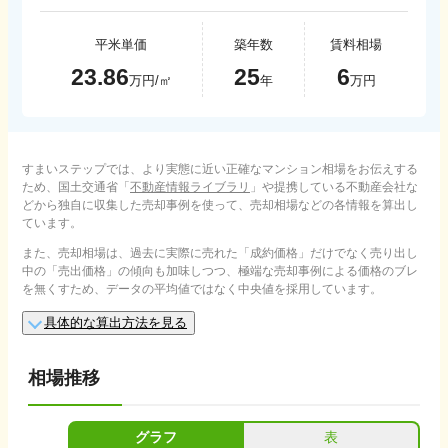
平米単価
築年数
賃料相場
23.86
25
6
万円/㎡
年
万円
すまいステップでは、より実態に近い正確なマンション相場をお伝えする
ため、国土交通省「
不動産情報ライブラリ
」や提携している不動産会社な
どから独自に収集した売却事例を使って、売却相場などの各情報を算出し
ています。
また、売却相場は、過去に実際に売れた「成約価格」だけでなく売り出し
中の「売出価格」の傾向も加味しつつ、極端な売却事例による価格のブレ
を無くすため、データの平均値ではなく中央値を採用しています。
具体的な算出方法を見る
相場推移
グラフ
表