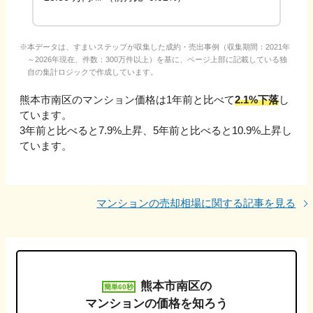
本データは、すまいステップが収集した成約・売出事例（収集期間：2021年
～2026年現在、件数：300万件以上）を基に、ページ上部に記載している独
自の集計ロジックで作成しています。
熊本市南区
のマンション価格は1年前と比べて
2.1%下落
し
ています。
3年前と比べると
7.9%上昇
、
5年前と比べると
10.9%上昇
し
ています。
マンションの売却相場に関する記事を見る
熊本市南区
の
簡単60秒
マンションの価格を知ろう