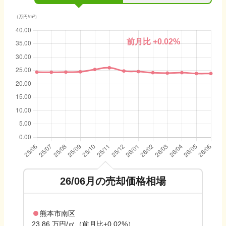
（万円/m²）
前月比
+0.02
%
26/06
月の売却価格相場
熊本市南区
23.86 万円/㎡（前月比+0.02%）