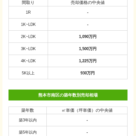
間取り
売却価格の中央値
1R
-
1K~LDK
-
2K~LDK
1,090
万円
3K~LDK
1,500
万円
4K~LDK
1,225
万円
5K以上
930
万円
熊本市南区の築年数別売却相場
築年数
㎡単価（坪単価）の中央値
築3年以内
-
築5年以内
-