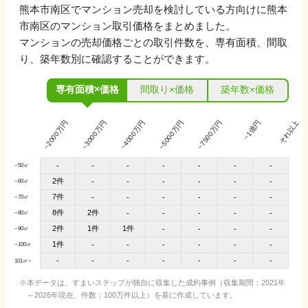
熊本市南区
でマンション売却を検討している方向けに
熊本
市南区
のマンション取引価格をまとめました。
マンションの売却価格ごとの取引件数を、専有面積、間取
り、築年数別に確認することができます。
専有面積×価格
間取り×価格
築年数×価格
~2000万円
~3000万円
~4000万円
~5000万円
~7500万円
~1億円
それ以上
-
-
-
-
-
-
-
~50㎡
2件
-
-
-
-
-
-
~60㎡
7件
-
-
-
-
-
-
~70㎡
8件
2件
-
-
-
-
-
~80㎡
2件
1件
1件
-
-
-
-
~90㎡
1件
-
-
-
-
-
-
~100㎡
-
-
-
-
-
-
-
101㎡~
本データは、すまいステップが独自に収集した成約事例（収集期間：2021年
～2026年現在、件数：100万件以上）を基に作成しています。