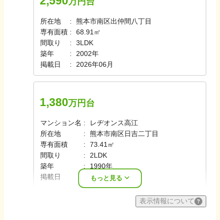
2,590
万円台
所在地
熊本市南区出仲間八丁目
専有面積
68.91㎡
間取り
3LDK
築年
2002年
掲載日
2026年06月
1,380
万円台
マンション名
レヂオンス高江
所在地
熊本市南区日吉二丁目
専有面積
73.41㎡
間取り
2LDK
築年
1990年
掲載日
2026年06月
もっと見る
表示情報について