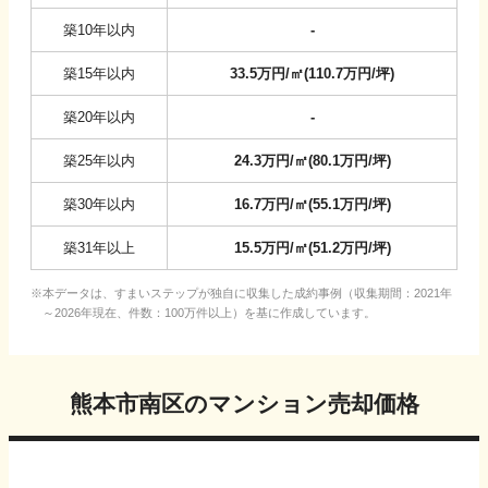
築10年以内
-
築15年以内
33.5
万円/㎡
(
110.7
万円/坪
)
築20年以内
-
築25年以内
24.3
万円/㎡
(
80.1
万円/坪
)
築30年以内
16.7
万円/㎡
(
55.1
万円/坪
)
築31年以上
15.5
万円/㎡
(
51.2
万円/坪
)
本データは、すまいステップが独自に収集した成約事例（収集期間：2021年
～2026年現在、件数：100万件以上）を基に作成しています。
熊本市南区
のマンション売却価格