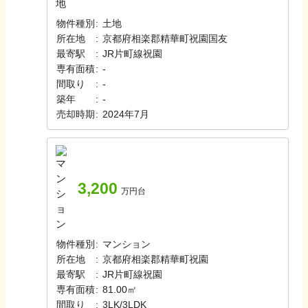
物件種別
:
土地
所在地
:
京都府相楽郡精華町祝園国友
最寄駅
:
JR片町線
祝園
専有面積
:
-
間取り
:
-
築年
:
-
売却時期
:
2024年7月
3,200
万円台
物件種別
:
マンション
所在地
:
京都府相楽郡精華町祝園
最寄駅
:
JR片町線
祝園
専有面積
:
81.00㎡
間取り
:
3LK/3LDK