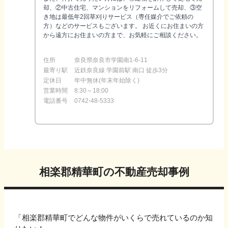
却、②中古住宅、マンションをリフォームして売却、③空
き地は最低年2回草刈りサービス（専任媒介でご依頼の
方）などのサービスもございます。 お近くにお住まいの方
から遠方にお住まいの方まで、お気軽にご相談ください。
住所
奈良県奈良市学園南1-6-11
最寄り駅
近鉄奈良線 学園前駅 南口 徒歩3分
定休日
年中無休(年末年始除く)
営業時間
8:30～18:00
電話番号
0742-48-5333
相楽郡精華町
の不動産売却事例
「
相楽郡精華町
でどんな物件がいくらで売れているのか知