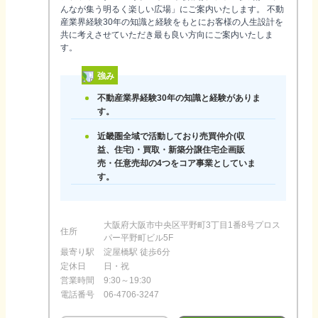
んなが集う明るく楽しい広場」にご案内いたします。 不動
産業界経験30年の知識と経験をもとにお客様の人生設計を
共に考えさせていただき最も良い方向にご案内いたしま
す。
強み
不動産業界経験30年の知識と経験がありま
す。
近畿圏全域で活動しており売買仲介(収
益、住宅)・買取・新築分譲住宅企画販
売・任意売却の4つをコア事業としていま
す。
大阪府大阪市中央区平野町3丁目1番8号プロス
住所
パー平野町ビル5F
最寄り駅
淀屋橋駅 徒歩6分
定休日
日・祝
営業時間
9:30～19:30
電話番号
06-4706-3247