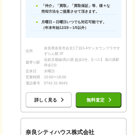
「仲介」「買取」「買取保証」等、様々な
売却方法をご提案させて頂きます。
月曜日～日曜日いつでも対応可能です。
（年末年始12/28～1/5以外）
奈良県奈良市右京1丁目3-4サンタウンプラザす
住所
ずらん館 2F
近鉄京都線/高の原 徒歩2分, 【バス】 高の原駅
最寄り駅
停歩2分
定休日
水曜日
営業時間
10:00〜18:00
電話番号
0742-31-9043
詳しく見る
無料査定
奈良シティハウス株式会社