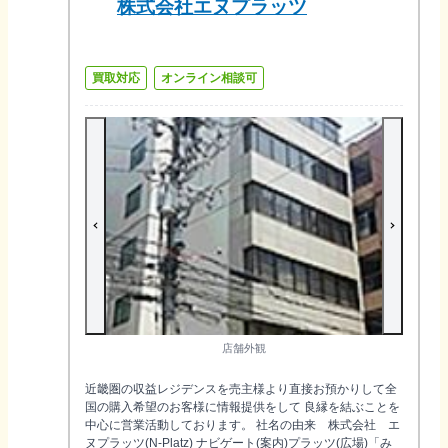
株式会社エヌプラッツ
買取対応
オンライン相談可
店舗外観
近畿圏の収益レジデンスを売主様より直接お預かりして全
国の購入希望のお客様に情報提供をして 良縁を結ぶことを
中心に営業活動しております。 社名の由来 株式会社 エ
ヌプラッツ(N-Platz) ナビゲート(案内)プラッツ(広場)「み