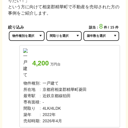
りたい！」
という方に向けて
相楽郡精華町
で不動産を売却された方の
事例をご紹介します。
8
絞り込み
該当：
件
15
件
4,200
万円台
物件種別
:
一戸建て
所在地
:
京都府相楽郡精華町菱田
最寄駅
:
近鉄京都線
狛田
専有面積
:
-
間取り
:
4LK/4LDK
築年
:
2022年
売却時期
:
2026年4月