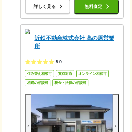
詳しく見る
無料査定
3
近鉄不動産株式会社 高の原営業
所
5.0
住み替え相談可
買取対応
オンライン相談可
相続の相談可
税金・法律の相談可