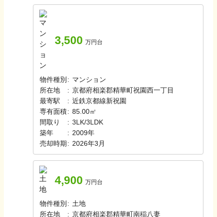
3,500
万円台
物件種別
:
マンション
所在地
:
京都府相楽郡精華町祝園西一丁目
最寄駅
:
近鉄京都線
新祝園
専有面積
:
85.00㎡
間取り
:
3LK/3LDK
築年
:
2009年
売却時期
:
2026年3月
4,900
万円台
物件種別
:
土地
所在地
:
京都府相楽郡精華町南稲八妻