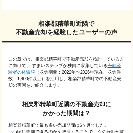
相楽郡精華町
近隣で
不動産売却を経験したユーザーの声
この章では、
相楽郡精華町
で不動産売却を検討している方
に向けて、 すまいステップが独自に収集している
売却経
験者の体験談
（収集期間：2022年〜
2026
年現在、収集件
数：
1,400
件以上）を活用し、
相楽郡精華町
での不動産売
却の実態をご紹介します。
相楽郡精華町
近隣の不動産売却に
かかった期間は？
相楽郡精華町
で最も多い売却期間は
6ヶ月
でした。
いつ頃に売却できるのかを把握することで、次の行動が取