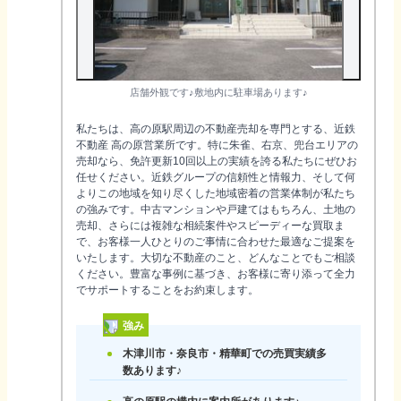
店舗外観です♪敷地内に駐車場あります♪
私たちは、高の原駅周辺の不動産売却を専門とする、近鉄
不動産 高の原営業所です。特に朱雀、右京、兜台エリアの
売却なら、免許更新10回以上の実績を誇る私たちにぜひお
任せください。近鉄グループの信頼性と情報力、そして何
よりこの地域を知り尽くした地域密着の営業体制が私たち
の強みです。中古マンションや戸建てはもちろん、土地の
売却、さらには複雑な相続案件やスピーディーな買取ま
で、お客様一人ひとりのご事情に合わせた最適なご提案を
いたします。大切な不動産のこと、どんなことでもご相談
ください。豊富な事例に基づき、お客様に寄り添って全力
でサポートすることをお約束します。
強み
木津川市・奈良市・精華町での売買実績多
数あります♪