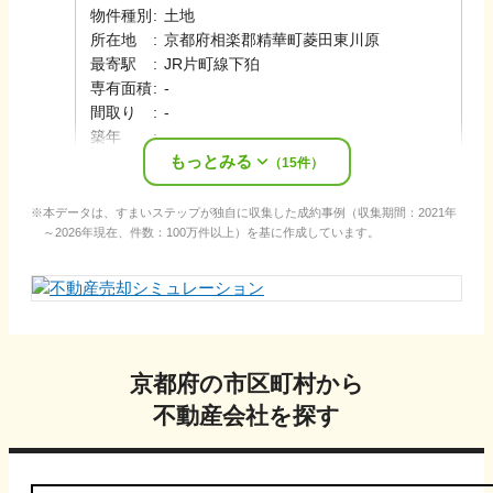
物件種別
:
土地
所在地
:
京都府相楽郡精華町菱田東川原
最寄駅
:
JR片町線
下狛
専有面積
:
-
間取り
:
-
築年
:
-
もっとみる
売却時期
:
2024年5月
（
15
件）
本データは、すまいステップが独自に収集した成約事例（収集期間：2021年
～2026年現在、件数：100万件以上）を基に作成しています。
京都府
の市区町村から
不動産会社を探す