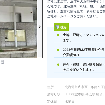
当社は帯広市、及びその近郊を中心と
会社です。北海道内（札幌、旭川、函
駆使し、豊富な情報量で、あらゆるご要
当社ホームページをご覧ください。
強み
土地・戸建て・マンション
ます。
2023年日経MJ不動産仲
介実績NO1
外観
店内の様子
仲介・買取・買い取り保証
をご提案いたします。
住所
北海道帯広市西一条南９丁
最寄り駅
ＪＲ根室本線/帯広駅 徒歩8
定休日
水曜日