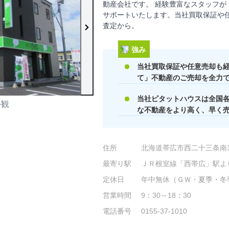
動産会社です。 経験豊富なスタッフが
サポートいたします。当社買取保証や
査定から。
強み
当社買取保証や任意売却も
て」不動産のご売却を全力
当社ピタットハウスは全国
外観
店内の様子
な不動産をより高く、早く
住所
北海道帯広市西二十三条南1丁
最寄り駅
ＪＲ根室線「西帯広」駅よ
定休日
年中無休（ＧＷ・夏季・冬
営業時間
9：30～18：30
電話番号
0155-37-1010