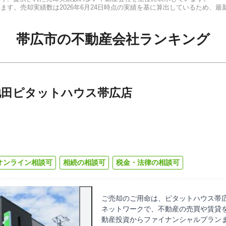
います。売却実績数は
2026年6月24日
時点の実績を基に算出しているため、最
帯広市
の
不動産会社ランキング
池田ピタットハウス帯広店
オンライン相談可
相続の相談可
税金・法律の相談可
ご売却のご用命は、ピタットハウス帯広
ネットワークで、不動産の売買や賃貸
動産投資からファイナンシャルプラン