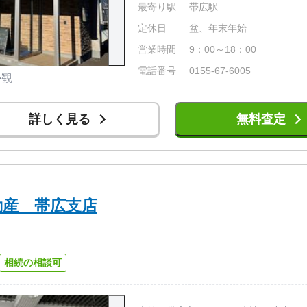
最寄り駅
帯広駅
定休日
盆、年末年始
営業時間
9：00～18：00
電話番号
0155-67-6005
外観
店内の様子
詳しく見る
無料査定
動産 帯広支店
相続の相談可