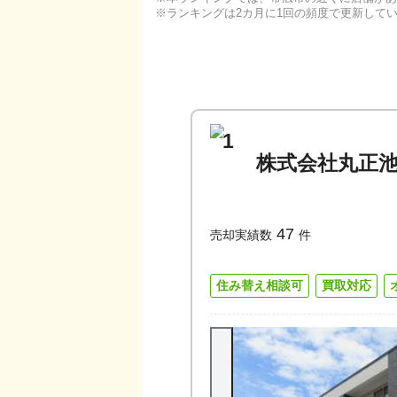
ランキングは2カ月に1回の頻度で更新して
1
株式会社丸正
47
売却実績数
件
住み替え相談可
買取対応