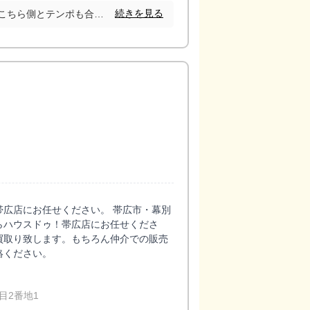
続きを見る
丁寧な説明と迅速な対応でこちら側とテンポも合い安心出来る担当者でした。こちらの不安や分からない事などの情報と説明も明確で、とても分かりやすく安心でした。
広店にお任せください。 帯広市・幕別
らハウスドゥ！帯広店にお任せくださ
買取り致します。もちろん仲介での販売
絡ください。
目2番地1