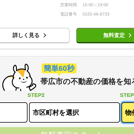
営業時間
10:00～19:00
電話番号
0155-66-8733
詳しく見る
無料査定
簡単60秒
帯広市
の
不動産の価格を知
STEP2
STEP