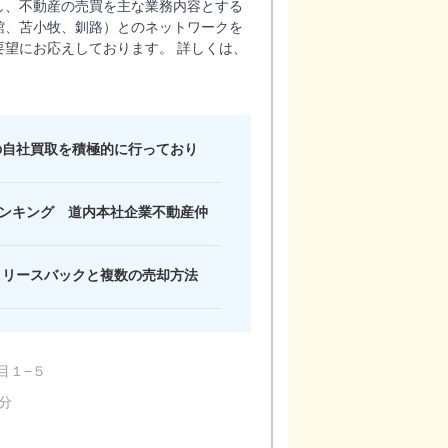
し、不動産の売買を主な業務内容とする
館、苫小牧、釧路）とのネットワークを
望にお応えしております。 詳しくは、
の自社買取を積極的に行っており
介ランキング 道内本社企業不動産仲
店内の様子
・リースバックと複数の売却方法
目１−５
分