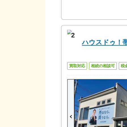
2
ハウスドゥ！
買取対応
相続の相談可
税