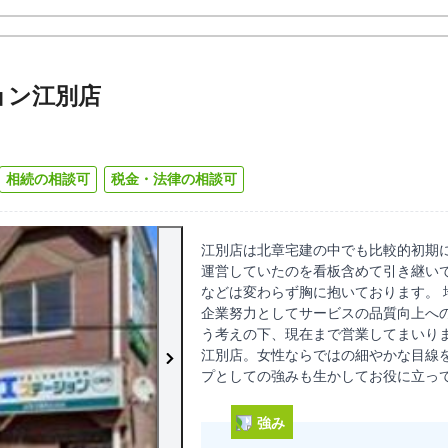
ョン江別店
相続の相談可
税金・法律の相談可
江別店は北章宅建の中でも比較的初期
運営していたのを看板含めて引き継い
などは変わらず胸に抱いております。 
企業努力としてサービスの品質向上へ
う考えの下、現在まで営業してまいりま
江別店。女性ならではの細やかな目線
プとしての強みも生かしてお役に立っ
強み