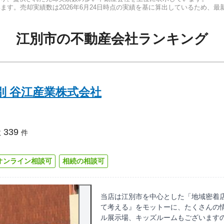
います。売却実績数は
2026年6月24日
時点の実績を基に算出しているため、最
江別市
の
不動産会社ランキング
別 谷江産業株式会社
339
数
件
オンライン相談可
相続の相談可
当店は江別市を中心とした「地域密着
て考える』をモットーに、たくさんの
ル展示場、キッズルームもございます