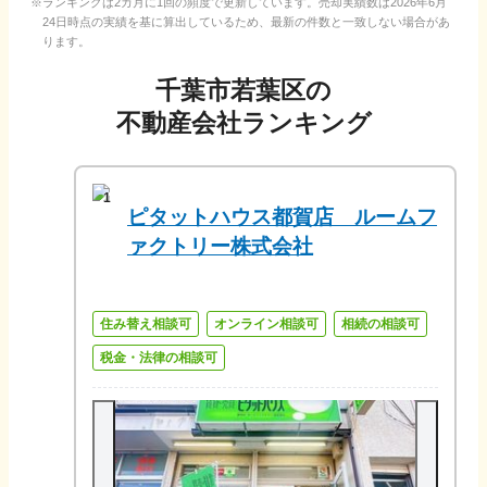
ランキングは2カ月に1回の頻度で更新しています。売却実績数は
2026年6月
24日
時点の実績を基に算出しているため、最新の件数と一致しない場合があ
ります。
千葉市若葉区
の
不動産会社ランキング
1
ピタットハウス都賀店 ルームフ
ァクトリー株式会社
住み替え相談可
オンライン相談可
相続の相談可
税金・法律の相談可