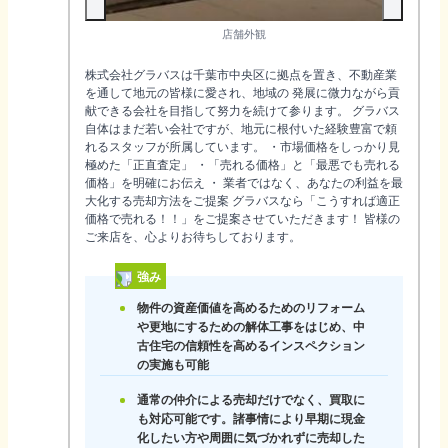
店舗外観
株式会社グラバスは千葉市中央区に拠点を置き、不動産業
を通して地元の皆様に愛され、地域の 発展に微力ながら貢
献できる会社を目指して努力を続けて参ります。 グラバス
自体はまだ若い会社ですが、地元に根付いた経験豊富で頼
れるスタッフが所属しています。 ・市場価格をしっかり見
極めた「正直査定」 ・「売れる価格」と「最悪でも売れる
価格」を明確にお伝え ・ 業者ではなく、あなたの利益を最
大化する売却方法をご提案 グラバスなら「こうすれば適正
価格で売れる！！」をご提案させていただきます！ 皆様の
ご来店を、心よりお待ちしております。
強み
物件の資産価値を高めるためのリフォーム
や更地にするための解体工事をはじめ、中
古住宅の信頼性を高めるインスペクション
の実施も可能
通常の仲介による売却だけでなく、買取に
も対応可能です。諸事情により早期に現金
化したい方や周囲に気づかれずに売却した