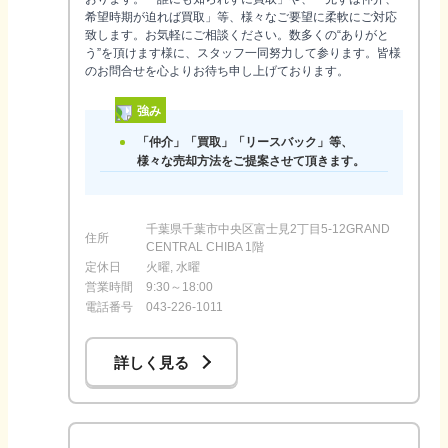
希望時期が迫れば買取」等、様々なご要望に柔軟にご対応
致します。お気軽にご相談ください。数多くの“ありがと
う”を頂けます様に、スタッフ一同努力して参ります。皆様
のお問合せを心よりお待ち申し上げております。
強み
「仲介」「買取」「リースバック」等、
様々な売却方法をご提案させて頂きます。
千葉県千葉市中央区富士見2丁目5-12GRAND
住所
CENTRAL CHIBA 1階
定休日
火曜, 水曜
営業時間
9:30～18:00
電話番号
043-226-1011
詳しく見る