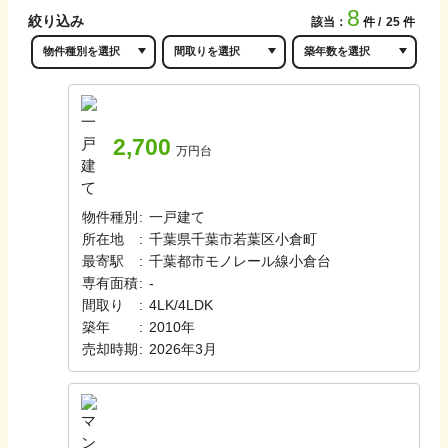
8
絞り込み
該当：
件
25
件
2,700
万円台
物件種別
:
一戸建て
所在地
:
千葉県千葉市若葉区小倉町
最寄駅
:
千葉都市モノレール線
小倉台
専有面積
:
-
間取り
:
4LK/4LDK
築年
:
2010年
売却時期
:
2026年3月