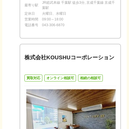
JR総武本線 千葉駅 徒歩3分, 京成千葉線 京成千
最寄り駅
葉駅
定休日
火曜日、水曜日
営業時間
09:00～18:00
電話番号
043-306-6870
株式会社KOUSHUコーポレーション
買取対応
オンライン相談可
相続の相談可