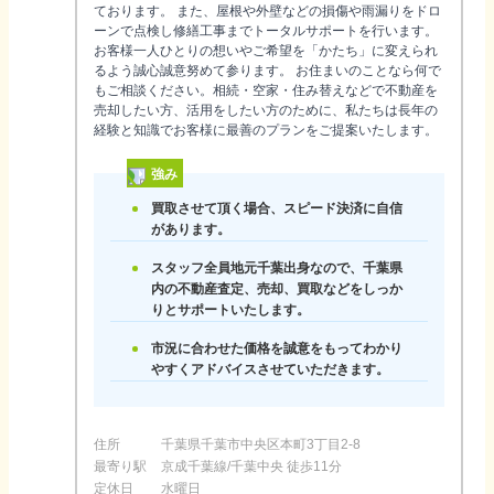
ております。 また、屋根や外壁などの損傷や雨漏りをドロ
ーンで点検し修繕工事までトータルサポートを行います。
お客様一人ひとりの想いやご希望を「かたち」に変えられ
るよう誠心誠意努めて参ります。 お住まいのことなら何で
もご相談ください。相続・空家・住み替えなどで不動産を
売却したい方、活用をしたい方のために、私たちは長年の
経験と知識でお客様に最善のプランをご提案いたします。
強み
買取させて頂く場合、スピード決済に自信
があります。
スタッフ全員地元千葉出身なので、千葉県
内の不動産査定、売却、買取などをしっか
りとサポートいたします。
市況に合わせた価格を誠意をもってわかり
やすくアドバイスさせていただきます。
住所
千葉県千葉市中央区本町3丁目2-8
最寄り駅
京成千葉線/千葉中央 徒歩11分
定休日
水曜日