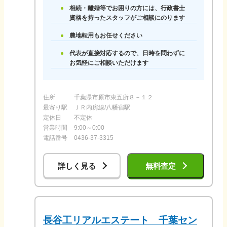
相続・離婚等でお困りの方には、行政書士
資格を持ったスタッフがご相談にのります
農地転用もお任せください
代表が直接対応するので、日時を問わずに
お気軽にご相談いただけます
住所
千葉県市原市東五所８－１２
最寄り駅
ＪＲ内房線/八幡宿駅
定休日
不定休
営業時間
9:00～0:00
電話番号
0436-37-3315
詳しく見る
無料査定
長谷工リアルエステート 千葉セン