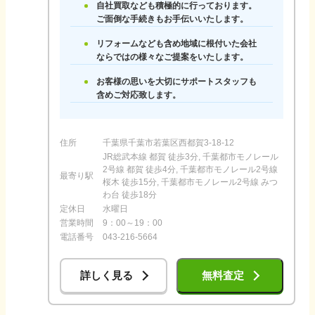
自社買取なども積極的に行っております。
ご面倒な手続きもお手伝いいたします。
リフォームなども含め地域に根付いた会社
ならではの様々なご提案をいたします。
お客様の思いを大切にサポートスタッフも
含めご対応致します。
住所
千葉県千葉市若葉区西都賀3-18-12
JR総武本線 都賀 徒歩3分, 千葉都市モノレール
2号線 都賀 徒歩4分, 千葉都市モノレール2号線
最寄り駅
桜木 徒歩15分, 千葉都市モノレール2号線 みつ
わ台 徒歩18分
定休日
水曜日
営業時間
9：00～19：00
電話番号
043-216-5664
詳しく見る
無料査定