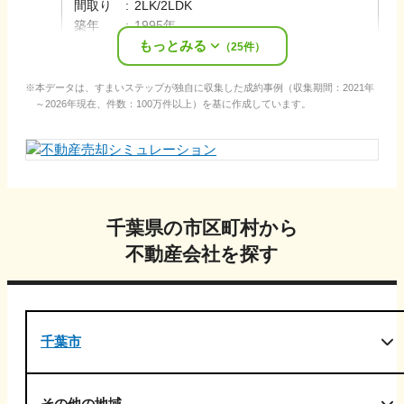
間取り
:
2LK/2LDK
築年
:
1995年
もっとみる
売却時期
:
2025年1月
（
25
件）
本データは、すまいステップが独自に収集した成約事例（収集期間：2021年
～2026年現在、件数：100万件以上）を基に作成しています。
千葉県
の市区町村から
不動産会社を探す
千葉市
その他の地域