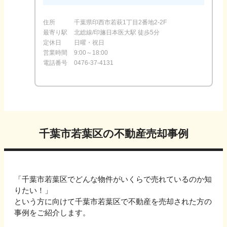
住所
千葉県印西市若萩1丁目2番地2-2F
最寄り駅
北総線/印旛日本医大駅 徒歩5分
定休日
日曜・祝日
営業時間
9:00～18:00
電話番号
0476-37-4131
千葉市若葉区
の不動産売却事例
「
千葉市若葉区
でどんな物件がいくらで売れているのか知
りたい！」
という方に向けて
千葉市若葉区
で不動産を売却された方の
事例をご紹介します。