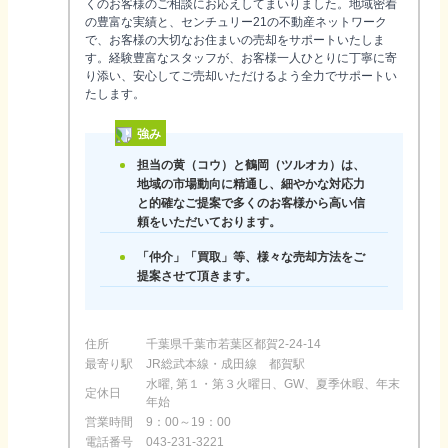
くのお客様のご相談にお応えしてまいりました。地域密着
の豊富な実績と、センチュリー21の不動産ネットワーク
で、お客様の大切なお住まいの売却をサポートいたしま
す。経験豊富なスタッフが、お客様一人ひとりに丁寧に寄
り添い、安心してご売却いただけるよう全力でサポートい
たします。
強み
担当の黄（コウ）と鶴岡（ツルオカ）は、
地域の市場動向に精通し、細やかな対応力
と的確なご提案で多くのお客様から高い信
頼をいただいております。
「仲介」「買取」等、様々な売却方法をご
提案させて頂きます。
住所
千葉県千葉市若葉区都賀2-24-14
最寄り駅
JR総武本線・成田線 都賀駅
水曜, 第１・第３火曜日、GW、夏季休暇、年末
定休日
年始
営業時間
9：00～19：00
電話番号
043-231-3221