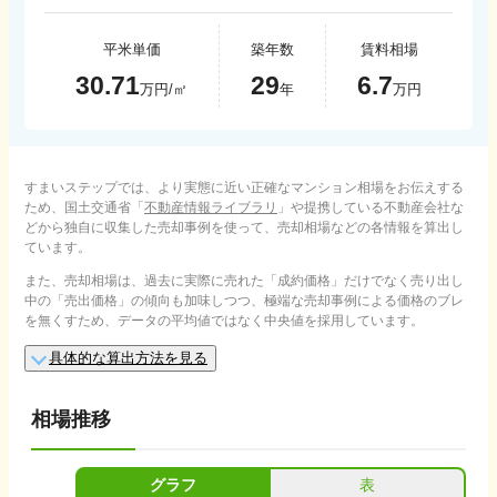
平米単価
築年数
賃料相場
30.71
29
6.7
万円/㎡
年
万円
すまいステップでは、より実態に近い正確なマンション相場をお伝えする
ため、国土交通省「
不動産情報ライブラリ
」や提携している不動産会社な
どから独自に収集した売却事例を使って、売却相場などの各情報を算出し
ています。
また、売却相場は、過去に実際に売れた「成約価格」だけでなく売り出し
中の「売出価格」の傾向も加味しつつ、極端な売却事例による価格のブレ
を無くすため、データの平均値ではなく中央値を採用しています。
具体的な算出方法を見る
相場推移
グラフ
表