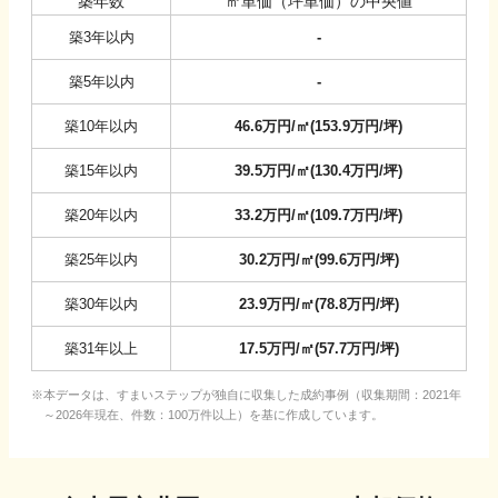
築年数
㎡単価（坪単価）の中央値
築3年以内
-
築5年以内
-
築10年以内
46.6
万円/㎡
(
153.9
万円/坪
)
築15年以内
39.5
万円/㎡
(
130.4
万円/坪
)
築20年以内
33.2
万円/㎡
(
109.7
万円/坪
)
築25年以内
30.2
万円/㎡
(
99.6
万円/坪
)
築30年以内
23.9
万円/㎡
(
78.8
万円/坪
)
築31年以上
17.5
万円/㎡
(
57.7
万円/坪
)
本データは、すまいステップが独自に収集した成約事例（収集期間：2021年
～2026年現在、件数：100万件以上）を基に作成しています。