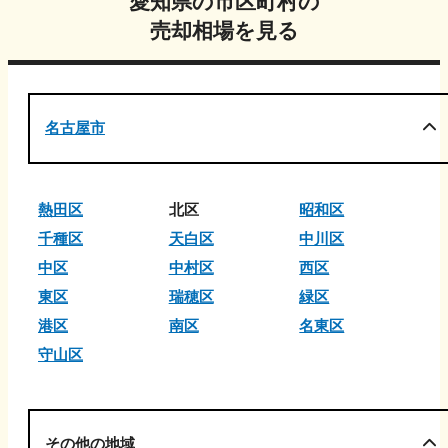
愛知県
の市区町村の
売却相場を見る
名古屋市
熱田区
北区
昭和区
千種区
天白区
中川区
中区
中村区
西区
東区
瑞穂区
緑区
港区
南区
名東区
守山区
その他の地域