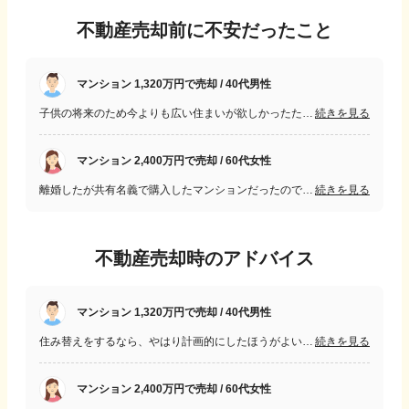
不動産売却前に不安だったこと
マンション 1,320万円で売却 / 40代男性
子供の将来のため今よりも広い住まいが欲しかったためです。コロナ禍等でウッドショックが重なり金額面で最初すごく不安でした。少しでも今のところが高く売れるように色々不動産会社をあたりました。
続きを見る
マンション 2,400万円で売却 / 60代女性
離婚したが共有名義で購入したマンションだったので後々揉めない為に売却を考えた。まだローンも残っていたので売却時期など検討した上で何とかプラスで売却したかった。
続きを見る
不動産売却時のアドバイス
マンション 1,320万円で売却 / 40代男性
住み替えをするなら、やはり計画的にしたほうがよいです。売却活動と家の購入を同時進行にしてしまい、色々することがあり大変でした。先に売却活動してから住み替えるのか、資金に余裕があるなら住み替えてから売却活動したほうが絶対いいと思います。
続きを見る
マンション 2,400万円で売却 / 60代女性