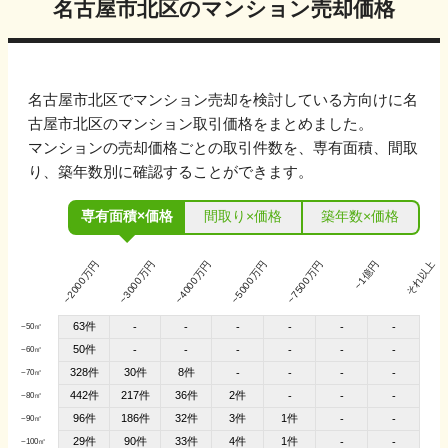
名古屋市北区
のマンション売却価格
名古屋市北区
でマンション売却を検討している方向けに
名
古屋市北区
のマンション取引価格をまとめました。
マンションの売却価格ごとの取引件数を、専有面積、間取
り、築年数別に確認することができます。
専有面積×価格
間取り×価格
築年数×価格
~2000万円
~3000万円
~4000万円
~5000万円
~7500万円
~1億円
それ以上
63件
-
-
-
-
-
-
~50㎡
50件
-
-
-
-
-
-
~60㎡
328件
30件
8件
-
-
-
-
~70㎡
442件
217件
36件
2件
-
-
-
~80㎡
96件
186件
32件
3件
1件
-
-
~90㎡
29件
90件
33件
4件
1件
-
-
~100㎡