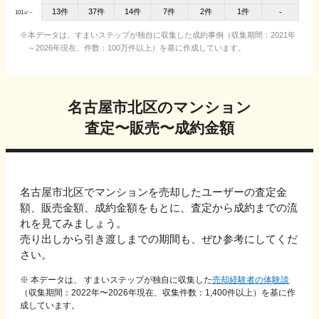
13件
37件
14件
7件
2件
1件
-
101㎡~
本データは、すまいステップが独自に収集した成約事例（収集期間：2021年
～2026年現在、件数：100万件以上）を基に作成しています。
名古屋市北区
のマンション
査定〜販売〜成約金額
名古屋市北区
でマンションを売却したユーザーの査定金
額、販売金額、成約金額をもとに、
査定から成約までの流
れを見てみましょう。
売り出しから引き渡しまでの期間も、ぜひ参考にしてくだ
さい。
※ 本データは、 すまいステップが独自に収集した
売却経験者の体験談
（収集期間：2022年〜
2026
年現在、収集件数：
1,400
件以上）を基に作
成しています。