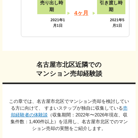
売り出し時
引き渡し時
期
期
4ヶ月
2021年1
2021年5
月1日
月1日
名古屋市北区
近隣での
マンション売却経験談
この章では、
名古屋市北区
でマンション売却を検討してい
る方に向けて、 すまいステップが独自に収集している
売
却経験者の体験談
（収集期間：2022年〜
2026
年現在、収
集件数：
1,400
件以上）を活用し、
名古屋市北区
でのマン
ション売却の実態をご紹介します。