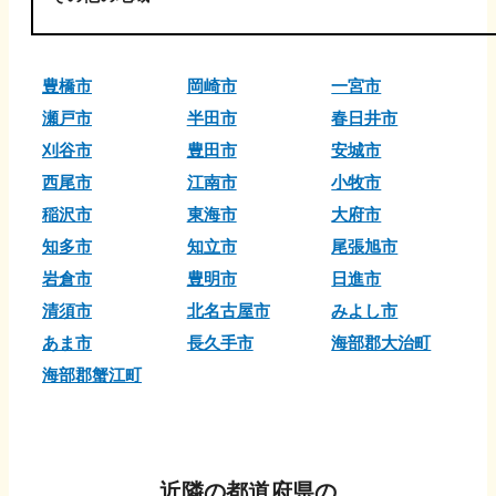
豊橋市
岡崎市
一宮市
瀬戸市
半田市
春日井市
刈谷市
豊田市
安城市
西尾市
江南市
小牧市
稲沢市
東海市
大府市
知多市
知立市
尾張旭市
岩倉市
豊明市
日進市
清須市
北名古屋市
みよし市
あま市
長久手市
海部郡大治町
海部郡蟹江町
近隣の都道府県の