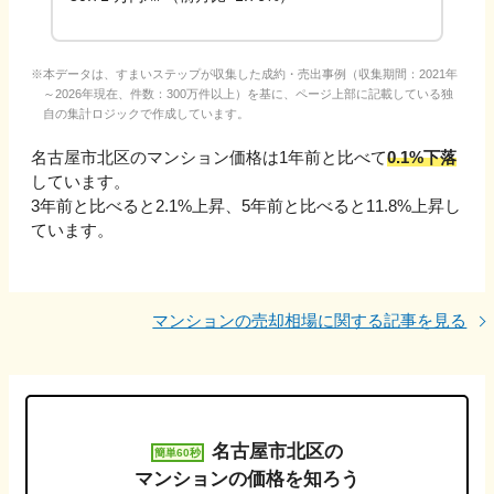
本データは、すまいステップが収集した成約・売出事例（収集期間：2021年
～2026年現在、件数：300万件以上）を基に、ページ上部に記載している独
自の集計ロジックで作成しています。
名古屋市北区
のマンション価格は1年前と比べて
0.1%下落
しています。
3年前と比べると
2.1%上昇
、
5年前と比べると
11.8%上昇
し
ています。
マンションの売却相場に関する記事を見る
名古屋市北区
の
簡単60秒
マンションの価格を知ろう