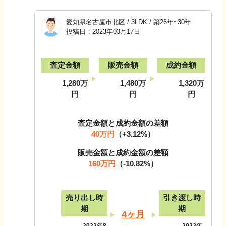
愛知県名古屋市北区
/
3LDK
/
築26年~30年
投稿日：
2023年03月17日
査定金額
販売金額
成約金額
1,280万
1,480万
1,320万
円
円
円
査定金額と成約金額の差額
40万円
（
+3.12
%）
販売金額と成約金額の差額
160万円
（
-10.82
%）
売り出し時
引き渡し時
期
期
4ヶ月
2022年8
2022年