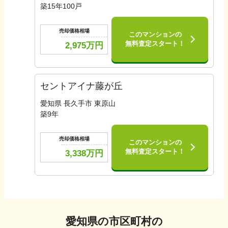
築
15
年
100
戸
売却価格相場
このマンションの
無料査定スタート！
2,975
万円
セントアイナ藤が丘
愛知県 長久手市 東原山
築
9
年
売却価格相場
このマンションの
無料査定スタート！
3,338
万円
愛知県
の市区町村の