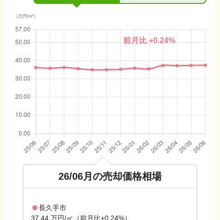
（万円/m²）
前月比
+0.24
%
26/06
月の売却価格相場
長久手市
37.44 万円/㎡（前月比+0.24%）