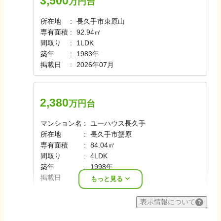
3,500
万円台
所在地
長久手市東原山
専有面積
92.94㎡
間取り
1LDK
築年
1983年
掲載日
2026年07月
2,380
万円台
マンション名
ユーハウス長久手
所在地
長久手市蟹原
専有面積
84.04㎡
間取り
4LDK
築年
1998年
掲載日
2026年07月
もっと見る
表示情報について