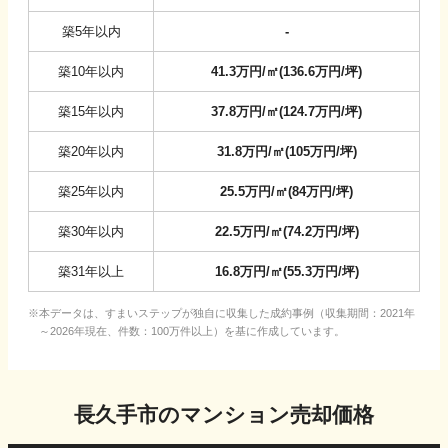
築5年以内
-
築10年以内
41.3
万円/㎡
(
136.6
万円/坪
)
築15年以内
37.8
万円/㎡
(
124.7
万円/坪
)
築20年以内
31.8
万円/㎡
(
105
万円/坪
)
築25年以内
25.5
万円/㎡
(
84
万円/坪
)
築30年以内
22.5
万円/㎡
(
74.2
万円/坪
)
築31年以上
16.8
万円/㎡
(
55.3
万円/坪
)
本データは、すまいステップが独自に収集した成約事例（収集期間：2021年
～2026年現在、件数：100万件以上）を基に作成しています。
長久手市
のマンション売却価格