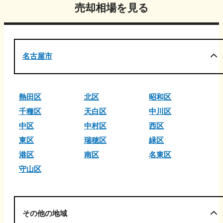
売却相場を見る
名古屋市
熱田区
北区
昭和区
千種区
天白区
中川区
中区
中村区
西区
東区
瑞穂区
緑区
港区
南区
名東区
守山区
その他の地域