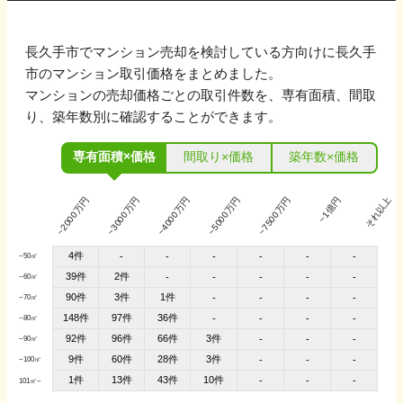
長久手市
でマンション売却を検討している方向けに
長久手
市
のマンション取引価格をまとめました。
マンションの売却価格ごとの取引件数を、専有面積、間取
り、築年数別に確認することができます。
専有面積×価格
間取り×価格
築年数×価格
~2000万円
~3000万円
~4000万円
~5000万円
~7500万円
~1億円
それ以上
4件
-
-
-
-
-
-
~50㎡
39件
2件
-
-
-
-
-
~60㎡
90件
3件
1件
-
-
-
-
~70㎡
148件
97件
36件
-
-
-
-
~80㎡
92件
96件
66件
3件
-
-
-
~90㎡
9件
60件
28件
3件
-
-
-
~100㎡
1件
13件
43件
10件
-
-
-
101㎡~