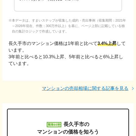
本データは、すまいステップが収集した成約・売出事例（収集期間：2021年
～2026年現在、件数：300万件以上）を基に、ページ上部に記載している独
自の集計ロジックで作成しています。
長久手市
のマンション価格は1年前と比べて
3.4%上昇
して
います。
3年前と比べると
10.3%上昇
、
5年前と比べると
6%上昇
し
ています。
マンションの売却相場に関する記事を見る
長久手市
の
簡単60秒
マンションの価格を知ろう