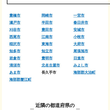
豊橋市
岡崎市
一宮市
瀬戸市
半田市
春日井市
刈谷市
豊田市
安城市
西尾市
江南市
小牧市
稲沢市
東海市
大府市
知多市
知立市
尾張旭市
岩倉市
豊明市
日進市
清須市
北名古屋市
みよし市
あま市
長久手市
海部郡大治町
海部郡蟹江町
近隣の都道府県の