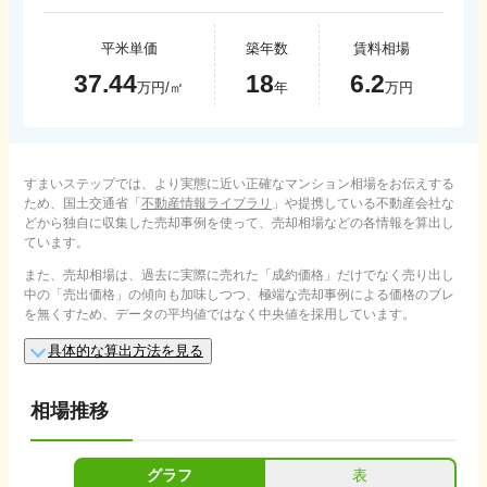
平米単価
築年数
賃料相場
37.44
18
6.2
万円/㎡
年
万円
すまいステップでは、より実態に近い正確なマンション相場をお伝えする
ため、国土交通省「
不動産情報ライブラリ
」や提携している不動産会社な
どから独自に収集した売却事例を使って、売却相場などの各情報を算出し
ています。
また、売却相場は、過去に実際に売れた「成約価格」だけでなく売り出し
中の「売出価格」の傾向も加味しつつ、極端な売却事例による価格のブレ
を無くすため、データの平均値ではなく中央値を採用しています。
具体的な算出方法を見る
相場推移
グラフ
表