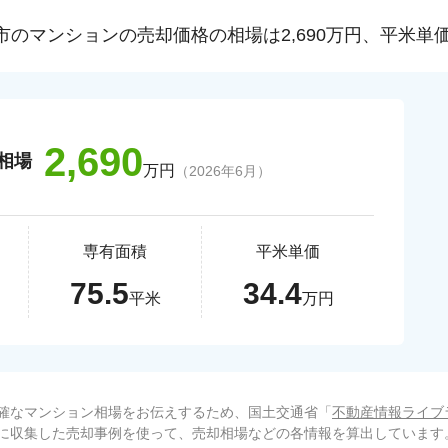
市
のマンションの売却価格の相場は
2,690
万円、平米単
2,690
相場
万円
（
2026年6月
）
専有面積
平米単価
75.5
34.4
平米
万円
確なマンション相場をお伝えするため、国土交通省「
不動産情報ライブ
に収集した売却事例を使って、売却相場などの各情報を算出しています