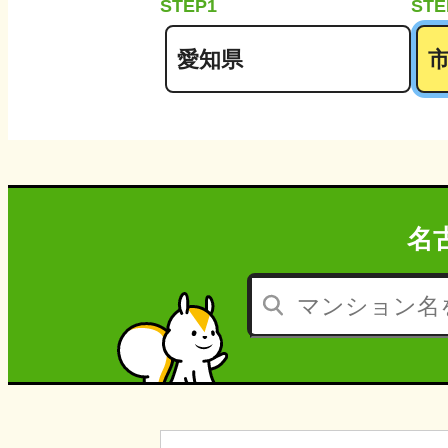
STEP1
STE
名