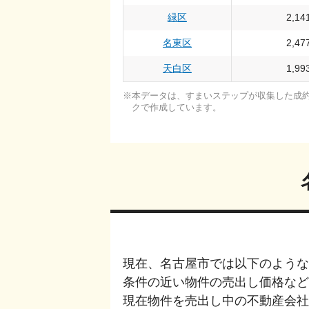
緑区
2,14
名東区
2,47
天白区
1,99
本データは、すまいステップが収集した成約・
クで作成しています。
現在、
名古屋市
では以下のような
条件の近い物件の売出し価格など
現在物件を売出し中の不動産会社