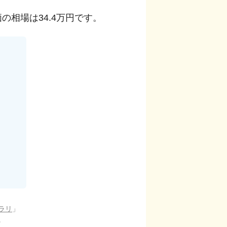
価の相場は
34.4
万円です。
ラリ
」
。