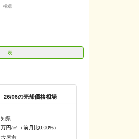
、極端
表
26/06
の売却価格相場
愛知県
.9 万円/㎡（前月比0.00%）
名古屋市