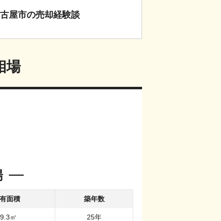
古屋市
の
売却経験談
相場
場
有面積
築年数
9.3
㎡
25
年