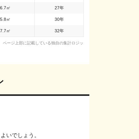
6.7
㎡
27
年
5.8
㎡
30
年
7.7
㎡
32
年
基に、ページ上部に記載している独自の集計ロジッ
ン
もよいでしょう。