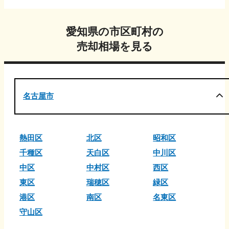
愛知県
の市区町村の
売却相場を見る
名古屋市
熱田区
北区
昭和区
千種区
天白区
中川区
中区
中村区
西区
東区
瑞穂区
緑区
港区
南区
名東区
守山区