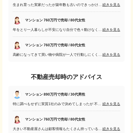
生まれ育った実家だったが築年数も古いのできっかけが有れば引っ越しをしたいと思っていた。 1月末に転勤が決まり4月から県内の別の職場に通勤できるために新居に移るまで2ヶ月しか期間がない中で売却が決まるか不安はあった。
続きを見る
マンション 760万円で売却 / 80代女性
年をとり一人暮らしが不安になり自分で色々動けなくなってからでは遅いと思い思い切って子供と同居を試用ト゚想ったのがきっかけです。 築年数が古かったので売却ができるか心配だった。
続きを見る
マンション 760万円で売却 / 80代女性
高齢になってきて買い物や病院が一人で行動しにくく、また一人暮らしに不便を感じたり不安になったりすることが増えてきた為、子供の所でで同居する事になったので売却する事になりました。
続きを見る
不動産売却時のアドバイス
マンション 890万円で売却 / 30代男性
特に調べもせずに実質1社のみで決めてしまったが 不動産は一点物なのでとにかくスピード感が大事だと思う。 連絡の速さ、頻度など信頼できる不動産屋だと思えればお任せしてしまっていいと 思った。
続きを見る
マンション 760万円で売却 / 80代女性
大きい不動産屋さんは顧客情報もたくさん持っているので売却の速度も早い気がする。また問題が起こった時にもフォローしてもらえるので安心して任せられる。
続きを見る