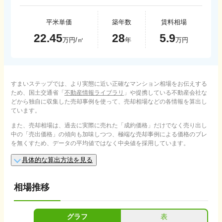
平米単価
築年数
賃料相場
22.45
28
5.9
万円/㎡
年
万円
すまいステップでは、より実態に近い正確なマンション相場をお伝えする
ため、国土交通省「
不動産情報ライブラリ
」や提携している不動産会社な
どから独自に収集した売却事例を使って、売却相場などの各情報を算出し
ています。
また、売却相場は、過去に実際に売れた「成約価格」だけでなく売り出し
中の「売出価格」の傾向も加味しつつ、極端な売却事例による価格のブレ
を無くすため、データの平均値ではなく中央値を採用しています。
具体的な算出方法を見る
相場推移
グラフ
表