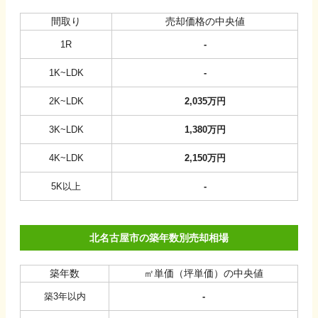
間取り
売却価格の中央値
1R
-
1K~LDK
-
2K~LDK
2,035
万円
3K~LDK
1,380
万円
4K~LDK
2,150
万円
5K以上
-
北名古屋市の築年数別売却相場
築年数
㎡単価（坪単価）の中央値
築3年以内
-