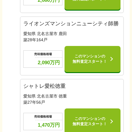
2,080
万円
ライオンズマンションニューシティ師勝
愛知県 北名古屋市 鹿田
築
28
年
164
戸
売却価格相場
このマンションの
無料査定スタート！
2,090
万円
シャトレ愛松徳重
愛知県 北名古屋市 徳重
築
27
年
56
戸
売却価格相場
このマンションの
無料査定スタート！
1,470
万円