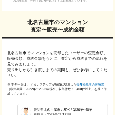
～2026年現在、件数：100万件以上）を基に作成しています。
北名古屋市
のマンション
査定〜販売〜成約金額
北名古屋市
でマンションを売却したユーザーの査定金額、
販売金額、成約金額をもとに、
査定から成約までの流れを
見てみましょう。
売り出しから引き渡しまでの期間も、ぜひ参考にしてくだ
さい。
※ 本データは、 すまいステップが独自に収集した
売却経験者の体験談
（収集期間：2022年〜
2026
年現在、収集件数：
1,400
件以上）を基に作
成しています。
愛知県北名古屋市
/
3DK
/
築36年~40年
投稿日：
2023年07月21日