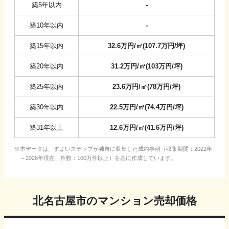
築5年以内
-
築10年以内
-
築15年以内
32.6
万円/㎡
(
107.7
万円/坪
)
築20年以内
31.2
万円/㎡
(
103
万円/坪
)
築25年以内
23.6
万円/㎡
(
78
万円/坪
)
築30年以内
22.5
万円/㎡
(
74.4
万円/坪
)
築31年以上
12.6
万円/㎡
(
41.6
万円/坪
)
本データは、すまいステップが独自に収集した成約事例（収集期間：2021年
～2026年現在、件数：100万件以上）を基に作成しています。
北名古屋市
のマンション売却価格