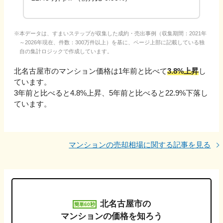
本データは、すまいステップが収集した成約・売出事例（収集期間：2021年
～2026年現在、件数：300万件以上）を基に、ページ上部に記載している独
自の集計ロジックで作成しています。
北名古屋市
のマンション価格は1年前と比べて
3.8%上昇
し
ています。
3年前と比べると
4.8%上昇
、
5年前と比べると
22.9%下落
し
ています。
マンションの売却相場に関する記事を見る
北名古屋市
の
簡単60秒
マンションの価格を知ろう