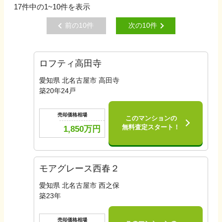
17
件中の
1~10
件を表示
前の
10
件
次の
10
件
ロフティ高田寺
愛知県 北名古屋市 高田寺
築
20
年
24
戸
売却価格相場
このマンションの
無料査定スタート！
1,850
万円
モアグレース西春２
愛知県 北名古屋市 西之保
築
23
年
売却価格相場