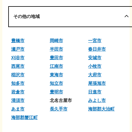
その他の地域
豊橋市
岡崎市
一宮市
瀬戸市
半田市
春日井市
刈谷市
豊田市
安城市
西尾市
江南市
小牧市
稲沢市
東海市
大府市
知多市
知立市
尾張旭市
岩倉市
豊明市
日進市
清須市
北名古屋市
みよし市
あま市
長久手市
海部郡大治町
海部郡蟹江町