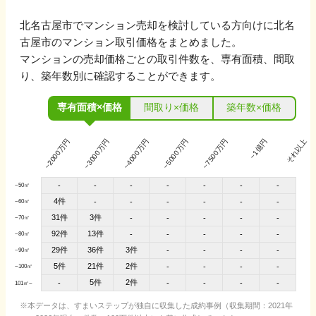
北名古屋市
でマンション売却を検討している方向けに
北名
古屋市
のマンション取引価格をまとめました。
マンションの売却価格ごとの取引件数を、専有面積、間取
り、築年数別に確認することができます。
専有面積×価格
間取り×価格
築年数×価格
~2000万円
~3000万円
~4000万円
~5000万円
~7500万円
~1億円
それ以上
-
-
-
-
-
-
-
~50㎡
4件
-
-
-
-
-
-
~60㎡
31件
3件
-
-
-
-
-
~70㎡
92件
13件
-
-
-
-
-
~80㎡
29件
36件
3件
-
-
-
-
~90㎡
5件
21件
2件
-
-
-
-
~100㎡
5件
2件
-
-
-
-
-
101㎡~
本データは、すまいステップが独自に収集した成約事例（収集期間：2021年