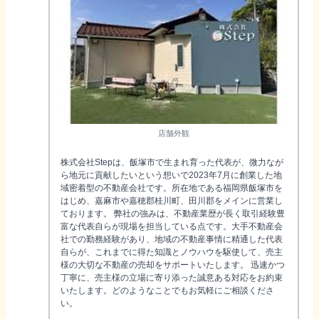
店舗外観
株式会社Stepは、飯塚市で生まれ育った代表が、微力なが
ら地元に貢献したいという想いで2023年7月に創業した地
域密着型の不動産会社です。所在地である福岡県飯塚市を
はじめ、嘉麻市や嘉穂郡桂川町、田川郡をメインに営業し
ております。 弊社の強みは、不動産業歴が長く取引経験豊
富な代表自らが現場を担当している点です。大手不動産会
社での勤務経験があり、地域の不動産事情に精通した代表
自らが、これまでに得た知識とノウハウを駆使して、売主
様の大切な不動産の売却をサポートいたします。 迅速かつ
丁寧に、売主様の立場に寄り添った誠意ある対応をお約束
いたします。どのようなことでもお気軽にご相談くださ
い。