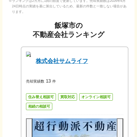
ランキングは2カ月に1回の頻度で更新しています。売却実績数は
2026年6月
24日
時点の実績を基に算出しているため、最新の件数と一致しない場合があ
ります。
飯塚市
の
不動産会社ランキング
1
株式会社サムライフ
13
売却実績数
件
住み替え相談可
買取対応
オンライン相談可
相続の相談可