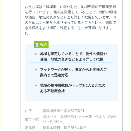
おうち屋は「飯塚市」に特化した、地域密着の不動産売買
を行っています。 地域を限定していることで、物件の価格
や価値、地域の良さなどもより詳しく把握しています。 そ
のため広く不動産を取り扱っているところと比べ「売却で
きる価格をより適切に設定すること」が可能になりまし
た。
強み
地域を限定していることで、物件の価格や
価値、地域の良さなどもより詳しく把握
フットワークが軽く、査定からお客様のご
案内まで迅速対応
地域の物件掲載数がトップ3に入る元気の
ある不動産会社
住所
福岡県飯塚市幸袋827番21
西鉄バス「幸袋交流センター前」停より, 徒歩2
最寄り駅
分（約150ｍ）
定休日
毎週水曜日・毎月第2火曜日