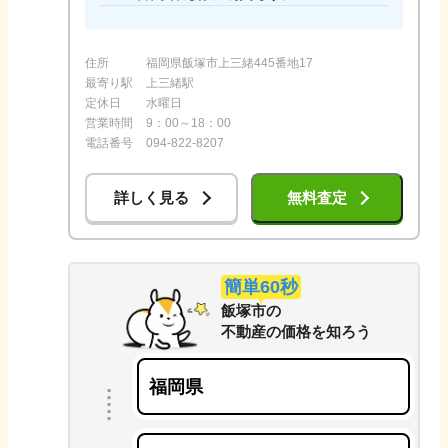
住所
福岡県飯塚市上三緒445番地17
最寄り駅
上三緒駅
定休日
水曜日
営業時間
9：00～18：00
電話番号
094-822-8207
詳しく見る
無料査定
簡単60秒
飯塚市
の
不動産の価格を知ろう