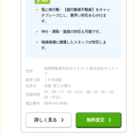
強み
兎に角行動・【超行動派不動産】をキャッ
チフレーズにし、素早い対応を心がけま
す。
仲介・買取・賃貸の対応も可能です。
地域相場に精通したスタッフが対応しま
す。
福岡県飯塚市弁分１４２−１株式会社サムライ
住所
フ
最寄り駅
ＪＲ天道駅
定休日
水曜, 第三火曜日
10：00～17：00（土日・祝）10：00～18：
営業時間
00（平日）
電話番号
0948-43-2640
詳しく見る
無料査定