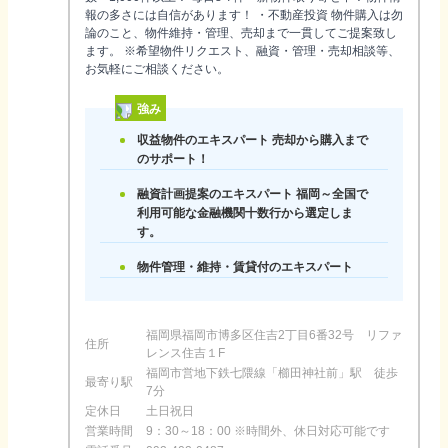
報の多さには自信があります！ ・不動産投資 物件購入は勿
論のこと、物件維持・管理、売却まで一貫してご提案致し
ます。 ※希望物件リクエスト、融資・管理・売却相談等、
お気軽にご相談ください。
強み
収益物件のエキスパート 売却から購入まで
のサポート！
融資計画提案のエキスパート 福岡～全国で
利用可能な金融機関十数行から選定しま
す。
物件管理・維持・賃貸付のエキスパート
福岡県福岡市博多区住吉2丁目6番32号 リファ
住所
レンス住吉１F
福岡市営地下鉄七隈線「櫛田神社前」駅 徒歩
最寄り駅
7分
定休日
土日祝日
営業時間
9：30～18：00 ※時間外、休日対応可能です