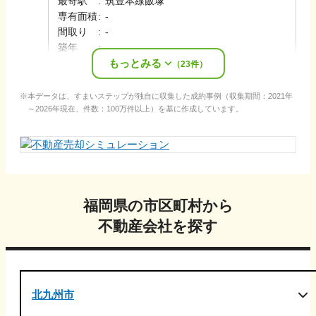
最寄駅
:
筑豊本線
飯塚
専有面積
:
-
間取り
:
-
築年
:
-
もっとみる
売却時期
:
2026年春
（
23
件）
本データは、すまいステップが独自に収集した成約事例（収集期間：2021年
～2026年現在、件数：100万件以上）を基に作成しています。
福岡県
の市区町村から
不動産会社を探す
北九州市