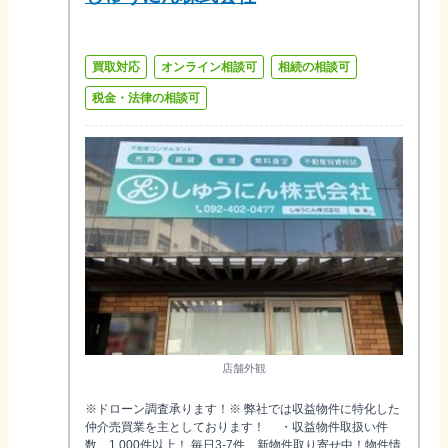
買取対応
オンライン相談可
相続の相談可
税金・法律の相談可
店舗外観
※ドローン調査承ります！※ 弊社では収益物件に特化した
仲介売買業を主としております！ ・収益物件取扱い件
数 1,000件以上！ 毎日3-7件 新物件取り寄せ中！物件情