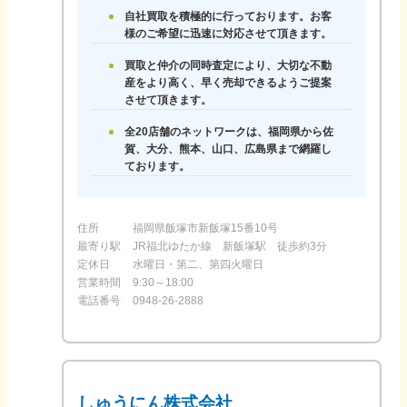
自社買取を積極的に行っております。お客
様のご希望に迅速に対応させて頂きます。
買取と仲介の同時査定により、大切な不動
産をより高く、早く売却できるようご提案
させて頂きます。
全20店舗のネットワークは、福岡県から佐
賀、大分、熊本、山口、広島県まで網羅し
ております。
住所
福岡県飯塚市新飯塚15番10号
最寄り駅
JR福北ゆたか線 新飯塚駅 徒歩約3分
定休日
水曜日・第二、第四火曜日
営業時間
9:30～18:00
電話番号
0948-26-2888
しゅうにん株式会社