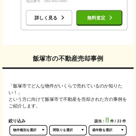
電話番号
092-402-0487
詳しく見る
無料査定
飯塚市
の不動産売却事例
「
飯塚市
でどんな物件がいくらで売れているのか知りた
い！」
という方に向けて
飯塚市
で不動産を売却された方の事例を
ご紹介します。
8
絞り込み
該当：
件
23
件