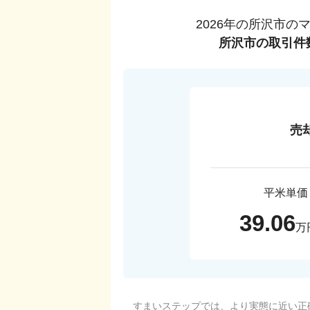
2026
年の
所沢市
の
所沢市
の取引件
売
平米単価
39.06
万
すまいステップでは、より実態に近い正