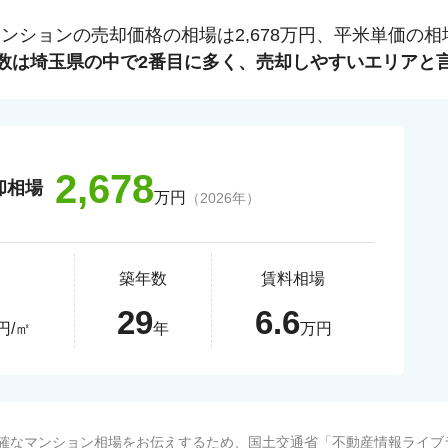
マンションの売却価格の相場は
2,678
万円、平米単価の相
数は
埼玉県
の中で
2
番目に多く、売却しやすいエリアと
2,678
却相場
万円
（
2026
年）
築年数
賃料相場
29
6.6
円/㎡
年
万円
確なマンション相場をお伝えするため、国土交通省「
不動産情報ライブ