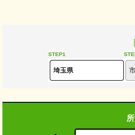
STEP1
STE
所