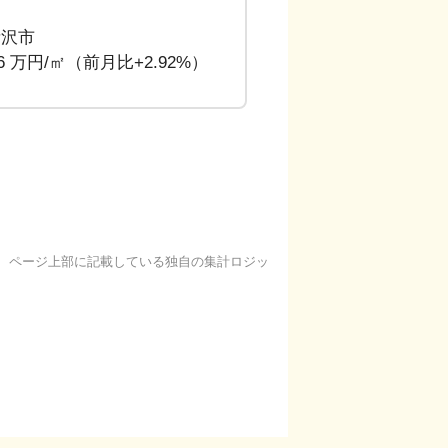
所沢市
06 万円/㎡（前月比+2.92%）
基に、ページ上部に記載している独自の集計ロジッ