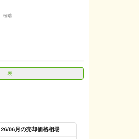
。
、極端
表
26/06
月の売却価格相場