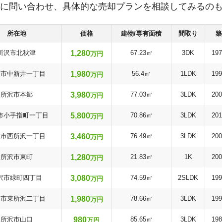
に問い合わせ、具体的な売却プランを相談してみるの
所在地
価格
建物/専有面積
間取り
築
1,280
所沢市北秋津
67.23㎡
3DK
19
万円
1,980
沢市中新井一丁目
56.4㎡
1LDK
19
万円
3,980
所沢市本郷
77.03㎡
3LDK
20
万円
5,800
市小手指町一丁目
70.86㎡
3LDK
20
万円
3,460
沢市西所沢一丁目
76.49㎡
3LDK
20
万円
1,280
所沢市東町
21.83㎡
1K
20
万円
3,080
沢市緑町四丁目
74.59㎡
2SLDK
19
万円
1,980
沢市東所沢二丁目
78.66㎡
3LDK
19
万円
980
所沢市山口
85.65㎡
3LDK
19
万円