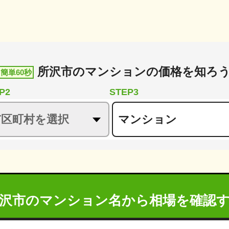
所沢市
の
マンションの価格を知ろ
簡単60秒
P2
STEP3
沢市のマンション名から
相場を確認