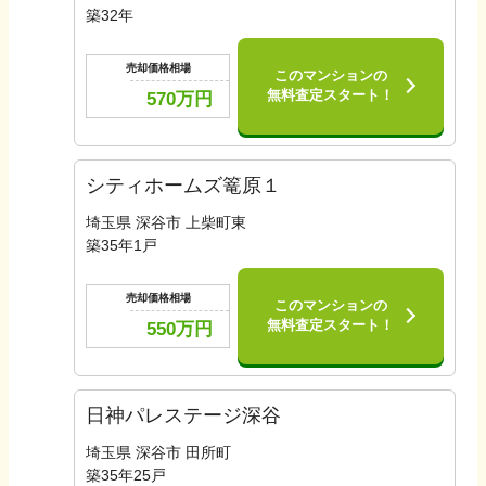
築
32
年
売却価格相場
このマンションの
無料査定スタート！
570
万円
シティホームズ篭原１
埼玉県 深谷市 上柴町東
築
35
年
1
戸
売却価格相場
このマンションの
無料査定スタート！
550
万円
日神パレステージ深谷
埼玉県 深谷市 田所町
築
35
年
25
戸