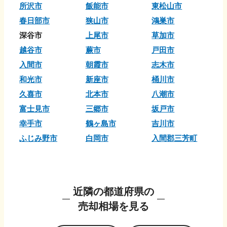
所沢市
飯能市
東松山市
春日部市
狭山市
鴻巣市
深谷市
上尾市
草加市
越谷市
蕨市
戸田市
入間市
朝霞市
志木市
和光市
新座市
桶川市
久喜市
北本市
八潮市
富士見市
三郷市
坂戸市
幸手市
鶴ヶ島市
吉川市
ふじみ野市
白岡市
入間郡三芳町
近隣の都道府県の
売却相場を見る