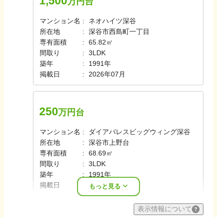
1,500
万円台
マンション名
ネオハイツ深谷
所在地
深谷市西島町一丁目
専有面積
65.82㎡
間取り
3LDK
築年
1991年
掲載日
2026年07月
250
万円台
マンション名
ダイアパレスビッグウィング深谷
所在地
深谷市上野台
専有面積
68.69㎡
間取り
3LDK
築年
1991年
掲載日
2026年07月
もっと見る
表示情報について