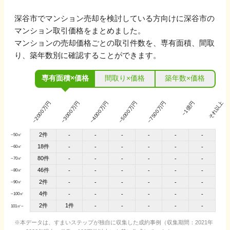
深谷市
でマンション売却を検討している方向けに
深谷市
の
マンション取引価格をまとめました。
マンションの売却価格ごとの取引件数を、専有面積、間取
り、築年数別に確認することができます。
専有面積×価格
間取り×価格
築年数×価格
~2000万円
~3000万円
~4000万円
~5000万円
~7500万円
~1億円
それ以上
2件
-
-
-
-
-
-
~50㎡
18件
-
-
-
-
-
-
~60㎡
80件
-
-
-
-
-
-
~70㎡
46件
-
-
-
-
-
-
~80㎡
2件
-
-
-
-
-
-
~90㎡
4件
-
-
-
-
-
-
~100㎡
2件
1件
-
-
-
-
-
101㎡~
本データは、すまいステップが独自に収集した成約事例（収集期間：2021年