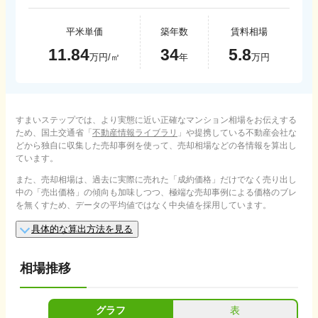
平米単価
築年数
賃料相場
11.84
34
5.8
万円/㎡
年
万円
すまいステップでは、より実態に近い正確なマンション相場をお伝えする
ため、国土交通省「
不動産情報ライブラリ
」や提携している不動産会社な
どから独自に収集した売却事例を使って、売却相場などの各情報を算出し
ています。
また、売却相場は、過去に実際に売れた「成約価格」だけでなく売り出し
中の「売出価格」の傾向も加味しつつ、極端な売却事例による価格のブレ
を無くすため、データの平均値ではなく中央値を採用しています。
具体的な算出方法を見る
相場推移
グラフ
表