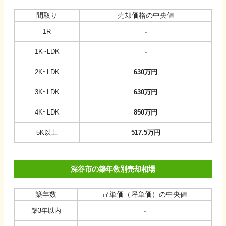
間取り
売却価格の中央値
1R
-
1K~LDK
-
2K~LDK
630
万円
3K~LDK
630
万円
4K~LDK
850
万円
5K以上
517.5
万円
深谷市の築年数別売却相場
築年数
㎡単価（坪単価）の中央値
築3年以内
-