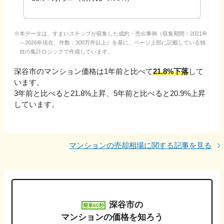
本データは、すまいステップが収集した成約・売出事例（収集期間：2021年
～2026年現在、件数：300万件以上）を基に、ページ上部に記載している独
自の集計ロジックで作成しています。
深谷市
のマンション価格は1年前と比べて
21.8%下落
して
います。
3年前と比べると
21.8%上昇
、
5年前と比べると
20.9%上昇
しています。
マンションの売却相場に関する記事を見る
深谷市
の
簡単60秒
マンションの価格を知ろう