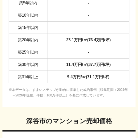
築5年以内
-
築10年以内
-
築15年以内
-
築20年以内
23.1
万円/㎡
(
76.4
万円/坪
)
築25年以内
-
築30年以内
11.4
万円/㎡
(
37.7
万円/坪
)
築31年以上
9.4
万円/㎡
(
31.1
万円/坪
)
本データは、すまいステップが独自に収集した成約事例（収集期間：2021年
～2026年現在、件数：100万件以上）を基に作成しています。
深谷市
のマンション売却価格