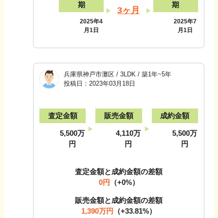
期
期
3ヶ月
2025年4
2025年7
月1日
月1日
兵庫県神戸市灘区
/
3LDK
/
築1年~5年
投稿日：
2023年03月18日
査定金額
販売金額
成約金額
5,500万
4,110万
5,500万
円
円
円
査定金額と成約金額の差額
0円
（
+0
%）
販売金額と成約金額の差額
1,390万円
（
+33.81
%）