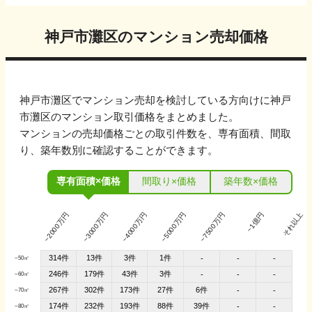
神戸市灘区
のマンション売却価格
神戸市灘区
でマンション売却を検討している方向けに
神戸
市灘区
のマンション取引価格をまとめました。
マンションの売却価格ごとの取引件数を、専有面積、間取
り、築年数別に確認することができます。
専有面積×価格
間取り×価格
築年数×価格
~2000万円
~3000万円
~4000万円
~5000万円
~7500万円
~1億円
それ以上
314件
13件
3件
1件
-
-
-
~50㎡
246件
179件
43件
3件
-
-
-
~60㎡
267件
302件
173件
27件
6件
-
-
~70㎡
174件
232件
193件
88件
39件
-
-
~80㎡