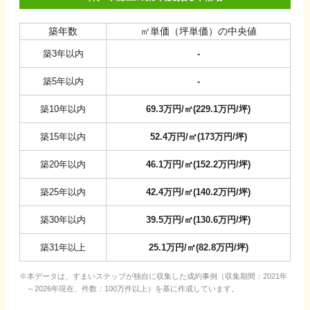
築年数
㎡単価（坪単価）の中央値
築3年以内
-
築5年以内
-
築10年以内
69.3
万円/㎡
(
229.1
万円/坪
)
築15年以内
52.4
万円/㎡
(
173
万円/坪
)
築20年以内
46.1
万円/㎡
(
152.2
万円/坪
)
築25年以内
42.4
万円/㎡
(
140.2
万円/坪
)
築30年以内
39.5
万円/㎡
(
130.6
万円/坪
)
築31年以上
25.1
万円/㎡
(
82.8
万円/坪
)
本データは、すまいステップが独自に収集した成約事例（収集期間：2021年
～2026年現在、件数：100万件以上）を基に作成しています。