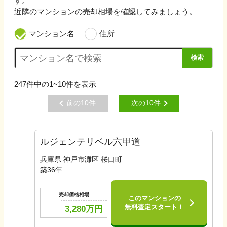
す。
近隣のマンションの売却相場を確認してみましょう。
マンション名
住所
検索
247
件中の
1~10
件を表示
前の
10
件
次の
10
件
ルジェンテリベル六甲道
兵庫県 神戸市灘区 桜口町
築
36
年
売却価格相場
このマンションの
無料査定スタート！
3,280
万円