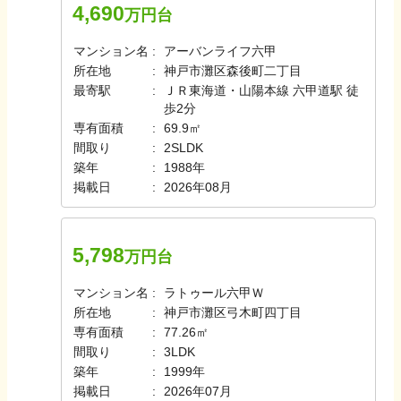
4,690
万円台
マンション名
アーバンライフ六甲
所在地
神戸市灘区森後町二丁目
最寄駅
ＪＲ東海道・山陽本線 六甲道駅 徒
歩2分
専有面積
69.9㎡
間取り
2SLDK
築年
1988年
掲載日
2026年08月
5,798
万円台
マンション名
ラトゥール六甲Ｗ
所在地
神戸市灘区弓木町四丁目
専有面積
77.26㎡
間取り
3LDK
築年
1999年
掲載日
2026年07月