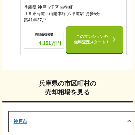
兵庫県 神戸市灘区 備後町
ＪＲ東海道・山陽本線 六甲道駅 徒歩5分
築
41
年
37
戸
売却価格相場
このマンションの
無料査定スタート！
4,151
万円
兵庫県
の市区町村の
売却相場を見る
神戸市