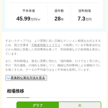
平米単価
築年数
賃料相場
45.99
28
7.3
万円/㎡
年
万円
すまいステップでは、より実態に近い正確なマンション相場をお伝えする
ため、国土交通省「
不動産情報ライブラリ
」や提携している不動産会社な
どから独自に収集した売却事例を使って、売却相場などの各情報を算出し
ています。
また、売却相場は、過去に実際に売れた「成約価格」だけでなく売り出し
中の「売出価格」の傾向も加味しつつ、極端な売却事例による価格のブレ
を無くすため、データの平均値ではなく中央値を採用しています。
具体的な算出方法を見る
相場推移
グラフ
表