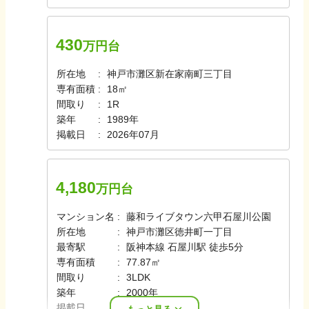
430
万円台
所在地
神戸市灘区新在家南町三丁目
専有面積
18㎡
間取り
1R
築年
1989年
掲載日
2026年07月
4,180
万円台
マンション名
藤和ライブタウン六甲石屋川公園
所在地
神戸市灘区徳井町一丁目
最寄駅
阪神本線 石屋川駅 徒歩5分
専有面積
77.87㎡
間取り
3LDK
築年
2000年
掲載日
2026年07月