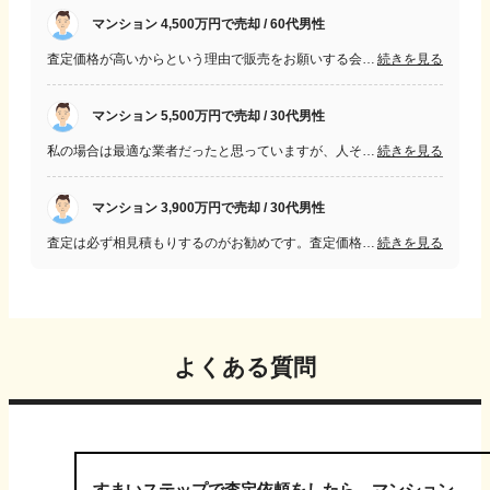
マンション 4,500万円で売却 / 60代男性
査定価格が高いからという理由で販売をお願いする会社を選ぶのではなく査定価格に対して正確な根拠がある会社にお任せすることが大切だと感じました。
続きを見る
マンション 5,500万円で売却 / 30代男性
私の場合は最適な業者だったと思っていますが、人それぞれに事情があると思います。その事情で優先順位を付け、その条件に見合った活動、対応をしてくれる会社が適した会社ではないかと考えます。
続きを見る
マンション 3,900万円で売却 / 30代男性
査定は必ず相見積もりするのがお勧めです。査定価格だけで決めるのではなく、担当者が信頼できるかどうかも含めて依頼するのを判断するのが良いです。
続きを見る
よくある質問
すまいステップで査定依頼をしたら、マンション