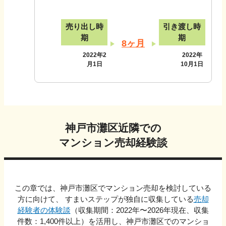
売り出し時
引き渡し時
期
期
8ヶ月
2022年2
2022年
月1日
10月1日
神戸市灘区
近隣での
マンション売却経験談
この章では、
神戸市灘区
でマンション売却を検討している
方に向けて、 すまいステップが独自に収集している
売却
経験者の体験談
（収集期間：2022年〜
2026
年現在、収集
件数：
1,400
件以上）を活用し、
神戸市灘区
でのマンショ