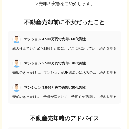
ン売却の実態をご紹介します。
不動産売却前に不安だったこと
マンション 4,500万円で売却 / 60代男性
親の住んでいた家を相続した際に、どこに相談していいかもわからず。 分譲主が神鋼不動産であり、神戸ではよく聞く名前の会社だったため売却をお願いしました。 売却実績も他の会社より圧倒的に多く、独自のデータも提案いただきました。 処分が必要な荷物も多くあったが安価な価格で処分いただける会社を紹介してもらいました。 相続した際は右も左もわからない状況でしたが、最初から最後まで丁寧かつスピード感のある対応で本当に助かりました。 また自分の家の売却や購入等があれば必ず神鋼さんへお願いします！
続きを見る
マンション 5,500万円で売却 / 30代男性
売却のきっかけは、マンションがJR線沿いにあるのですが、想定していたより、電車の音が気になったからです。 仲介業者の査定額で売り出したとき、本当に買主が現れるのか不安でした。
続きを見る
マンション 3,900万円で売却 / 30代男性
売却のきっかけは、子供が産まれて、子育てを意識し始め、妻の実家の近くに住もうと考えたからです。不安だった点は、各不動産会社によって査定額が異なり、どこに依頼すれば売れるかという不安があったことです。
続きを見る
不動産売却時のアドバイス