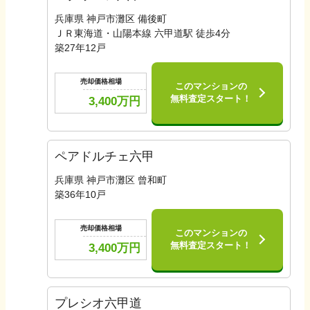
兵庫県 神戸市灘区 備後町
ＪＲ東海道・山陽本線 六甲道駅 徒歩4分
築
27
年
12
戸
売却価格相場
このマンションの
無料査定スタート！
3,400
万円
ペアドルチェ六甲
兵庫県 神戸市灘区 曾和町
築
36
年
10
戸
売却価格相場
このマンションの
無料査定スタート！
3,400
万円
プレシオ六甲道