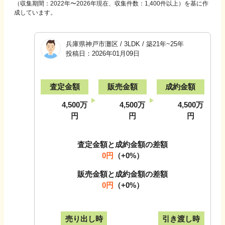
（収集期間：2022年〜
2026
年現在、収集件数：
1,400
件以上）を基に作
成しています。
兵庫県神戸市灘区
/
3LDK
/
築21年~25年
投稿日：
2026年01月09日
査定金額
販売金額
成約金額
4,500万
4,500万
4,500万
円
円
円
査定金額と成約金額の差額
0円
（
+0
%）
販売金額と成約金額の差額
0円
（
+0
%）
売り出し時
引き渡し時