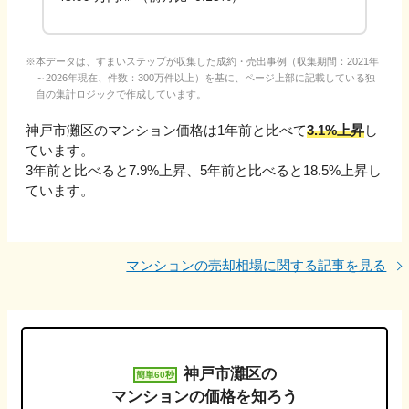
本データは、すまいステップが収集した成約・売出事例（収集期間：2021年
～2026年現在、件数：300万件以上）を基に、ページ上部に記載している独
自の集計ロジックで作成しています。
神戸市灘区
のマンション価格は1年前と比べて
3.1%上昇
し
ています。
3年前と比べると
7.9%上昇
、
5年前と比べると
18.5%上昇
し
ています。
マンションの売却相場に関する記事を見る
神戸市灘区
の
簡単60秒
マンションの価格を知ろう