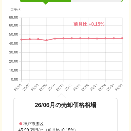
（万円/m²）
前月比
+0.15
%
26/06
月の売却価格相場
神戸市灘区
45.99 万円/㎡（前月比+0.15%）