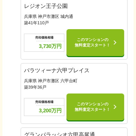
レジオン王子公園
兵庫県 神戸市灘区 城内通
築
41
年
110
戸
売却価格相場
このマンションの
無料査定スタート！
3,730
万円
パラツィーナ六甲プレイス
兵庫県 神戸市灘区 六甲台町
築
39
年
36
戸
売却価格相場
このマンションの
無料査定スタート！
3,200
万円
グランパラッシオ六甲高尾通