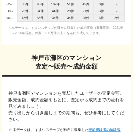
63件
90件
102件
51件
45件
3件
-
~90㎡
23件
34件
44件
29件
21件
3件
-
~100㎡
13件
33件
34件
34件
25件
3件
2件
101㎡~
本データは、すまいステップが独自に収集した成約事例（収集期間：2021年
～2026年現在、件数：100万件以上）を基に作成しています。
神戸市灘区
のマンション
査定〜販売〜成約金額
神戸市灘区
でマンションを売却したユーザーの査定金額、
販売金額、成約金額をもとに、
査定から成約までの流れを
見てみましょう。
売り出しから引き渡しまでの期間も、ぜひ参考にしてくだ
さい。
※ 本データは、 すまいステップが独自に収集した
売却経験者の体験談