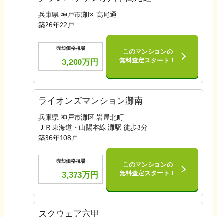
兵庫県 神戸市灘区 高尾通
築
26
年
22
戸
売却価格相場
このマンションの
無料査定スタート！
3,200
万円
ライオンズマンション灘南
兵庫県 神戸市灘区 岩屋北町
ＪＲ東海道・山陽本線 灘駅 徒歩3分
築
36
年
108
戸
売却価格相場
このマンションの
無料査定スタート！
3,373
万円
スクウェア六甲