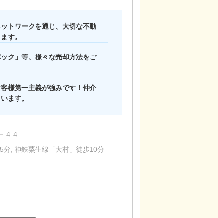
ネットワークを通じ、大切な不動
します。
バック」等、様々な売却方法をご
店内の様子
お客様第一主義が強みです！仲介
ています。
－４４
5分, 神鉄粟生線「大村」徒歩10分