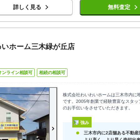
詳しく見る
無料査定
わいホーム三木緑が丘店
オンライン相談可
相続の相談可
株式会社わいわいホームは三木市内に唯
です。2005年創業で経験豊富なスタ
のお手伝いをさせていただきます。
強み
三木市内に2店舗ある不動産
より高く、より早く売却出