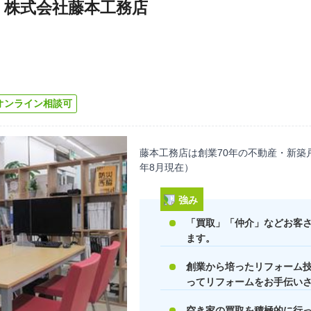
 株式会社藤本工務店
オンライン相談可
藤本工務店は創業70年の不動産・新築
年8月現在）
強み
「買取」「仲介」などお客
ます。
創業から培ったリフォーム
ってリフォームをお手伝い
空き家の買取を積極的に行