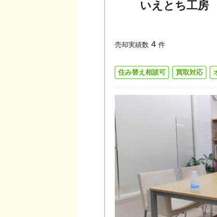
いえとち工房
4
売却実績数
件
住み替え相談可
買取対応