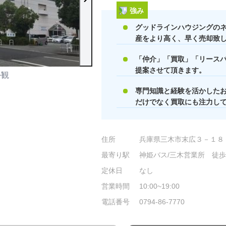
強み
グッドラインハウジングの
産をより高く、早く売却致
「仲介」「買取」「リース
提案させて頂きます。
外観
店舗外観
専門知識と経験を活かした
だけでなく買取にも注力し
住所
兵庫県三木市末広３－１８
最寄り駅
神姫バス/三木営業所 徒歩
定休日
なし
営業時間
10:00~19:00
電話番号
0794-86-7770