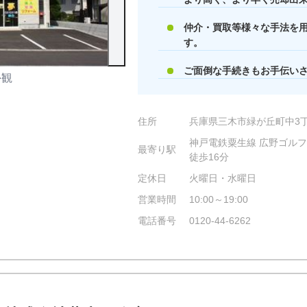
仲介・買取等様々な手法を
す。
ご面倒な手続きもお手伝い
外観
店内の様子
住所
兵庫県三木市緑が丘町中3丁
神戸電鉄粟生線 広野ゴルフ場
最寄り駅
徒歩16分
定休日
火曜日・水曜日
営業時間
10:00～19:00
電話番号
0120-44-6262