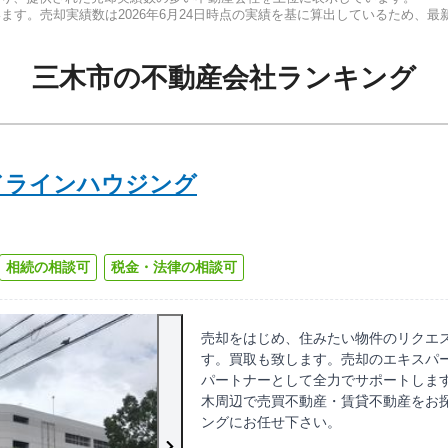
います。売却実績数は
2026年6月24日
時点の実績を基に算出しているため、最
三木市
の
不動産会社ランキング
ドラインハウジング
相続の相談可
税金・法律の相談可
売却をはじめ、住みたい物件のリクエ
す。買取も致します。売却のエキスパ
パートナーとして全力でサポートしま
木周辺で売買不動産・賃貸不動産をお
ングにお任せ下さい。