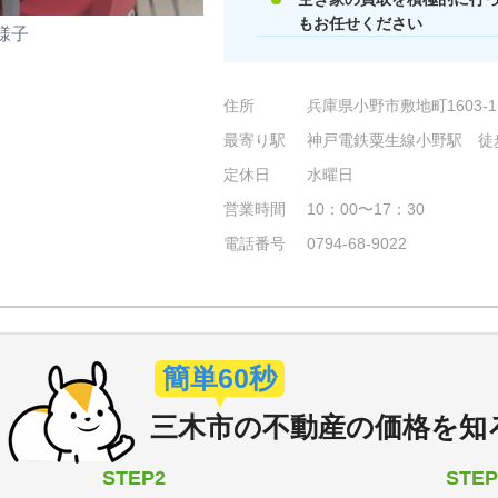
もお任せください
様子
住所
兵庫県小野市敷地町1603-1
最寄り駅
神戸電鉄粟生線小野駅 徒
定休日
水曜日
営業時間
10：00〜17：30
電話番号
0794-68-9022
簡単60秒
三木市
の
不動産の価格を知
STEP2
STEP