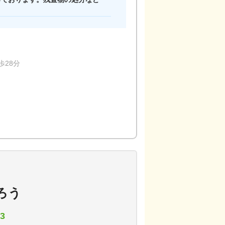
歩28分
ろう
3