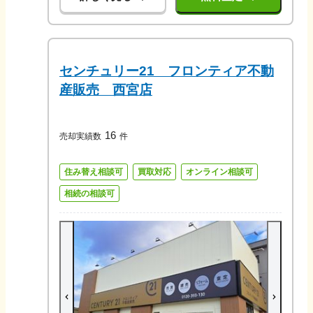
センチュリー21 フロンティア不動
産販売 西宮店
16
売却実績数
件
住み替え相談可
買取対応
オンライン相談可
相続の相談可