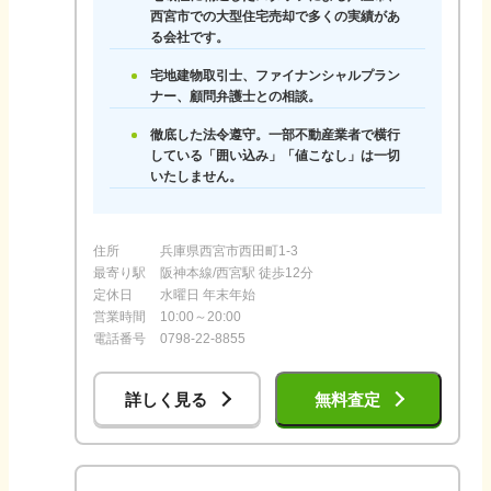
西宮市での大型住宅売却で多くの実績があ
る会社です。
宅地建物取引士、ファイナンシャルプラン
ナー、顧問弁護士との相談。
徹底した法令遵守。一部不動産業者で横行
している「囲い込み」「値こなし」は一切
いたしません。
住所
兵庫県西宮市西田町1-3
最寄り駅
阪神本線/西宮駅 徒歩12分
定休日
水曜日 年末年始
営業時間
10:00～20:00
電話番号
0798-22-8855
詳しく見る
無料査定