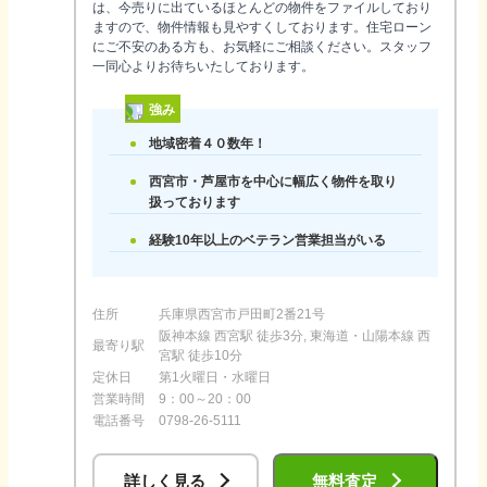
は、今売りに出ているほとんどの物件をファイルしており
ますので、物件情報も見やすくしております。住宅ローン
にご不安のある方も、お気軽にご相談ください。スタッフ
一同心よりお待ちいたしております。
強み
地域密着４０数年！
西宮市・芦屋市を中心に幅広く物件を取り
扱っております
経験10年以上のベテラン営業担当がいる
住所
兵庫県西宮市戸田町2番21号
阪神本線 西宮駅 徒歩3分, 東海道・山陽本線 西
最寄り駅
宮駅 徒歩10分
定休日
第1火曜日・水曜日
営業時間
9：00～20：00
電話番号
0798-26-5111
詳しく見る
無料査定