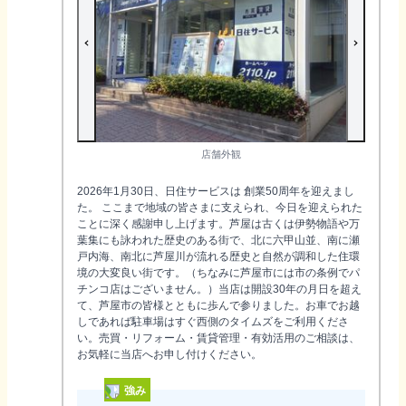
店舗外観
2026年1月30日、日住サービスは 創業50周年を迎えまし
た。 ここまで地域の皆さまに支えられ、今日を迎えられた
ことに深く感謝申し上げます。芦屋は古くは伊勢物語や万
葉集にも詠われた歴史のある街で、北に六甲山並、南に瀬
戸内海、南北に芦屋川が流れる歴史と自然が調和した住環
境の大変良い街です。（ちなみに芦屋市には市の条例でパ
チンコ店はございません。）当店は開設30年の月日を超え
て、芦屋市の皆様とともに歩んで参りました。お車でお越
しであれば駐車場はすぐ西側のタイムズをご利用くださ
い。売買・リフォーム・賃貸管理・有効活用のご相談は、
お気軽に当店へお申し付けください。
強み