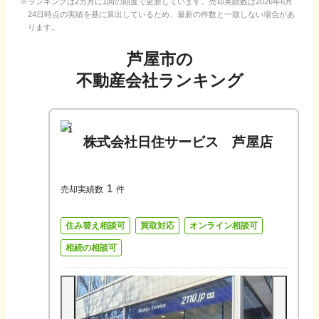
ランキングは2カ月に1回の頻度で更新しています。売却実績数は
2026年6月
24日
時点の実績を基に算出しているため、最新の件数と一致しない場合があ
ります。
芦屋市
の
不動産会社ランキング
1
株式会社日住サービス 芦屋店
1
売却実績数
件
住み替え相談可
買取対応
オンライン相談可
相続の相談可