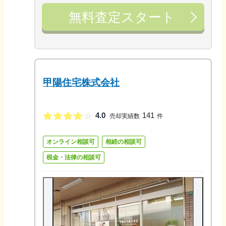
無料査定スタート
甲陽住宅株式会社
4.0
141
売却実績数
件
オンライン相談可
相続の相談可
税金・法律の相談可