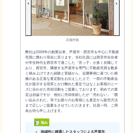
店舗外観
弊社は2009年の創業以来、芦屋市・西宮市を中心に不動産
売買に携わり現在に至ります。当社社員には西宮市在住者
や学生時代を西宮市で過ごした「宮っ子」が多く在職して
おり、西宮市、隣接する芦屋市を専門に不動産売買を数多
く積み上げてきた経験と実績から、近隣事例に基づいた根
拠のある正直な査定額をお伝えした上で、一部の不動産会
社が提示する現実とかけ離れた査定ではなくお客様のニー
ズに合わせた売却活動をご提案しております。初めての査
定は勿論ですが、他社に売却依頼したが「売れない」「囲
い込みされた」等でお困りのお客様にも査定から販売方法
まで正しいご提案をさせていただきます。社員一同、ご用
命お待ち申し上げます。
強み
地域性に精通したスタッフによる芦屋市、