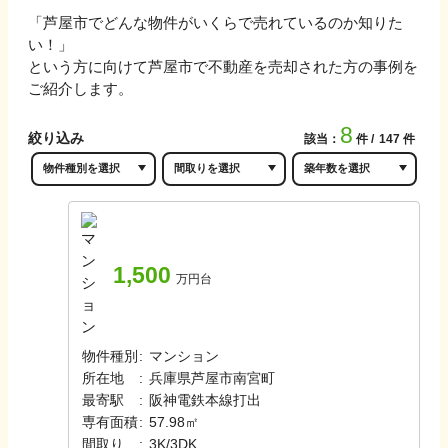
「
芦屋市
でどんな物件がいくらで売れているのか知りた
い！」
という方に向けて
芦屋市
で不動産を売却された方の事例を
ご紹介します。
8
絞り込み
該当：
件
147
件
1,500
万円台
物件種別
:
マンション
所在地
:
兵庫県芦屋市南宮町
最寄駅
:
阪神電鉄本線
打出
専有面積
:
57.98㎡
間取り
:
3K/3DK