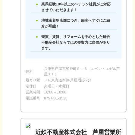
業界経験10年以上のベテラン社員がご対応
させていただきます！
地域密着型店舗につき、顧客へすぐにご紹
介が可能！
売買、賃貸、リフォームを中心とした総合
不動産会社ならではの提案力に自信があり
ます。
兵庫県芦屋市船戸町５－５（エベン・エゼル芦
住所
屋１Ｆ）
最寄り駅
ＪＲ東海道本線/芦屋 徒歩2分
定休日
火曜日・水曜日
営業時間
10:00～18:00
電話番号
0797-31-3528
2
近鉄不動産株式会社 芦屋営業所