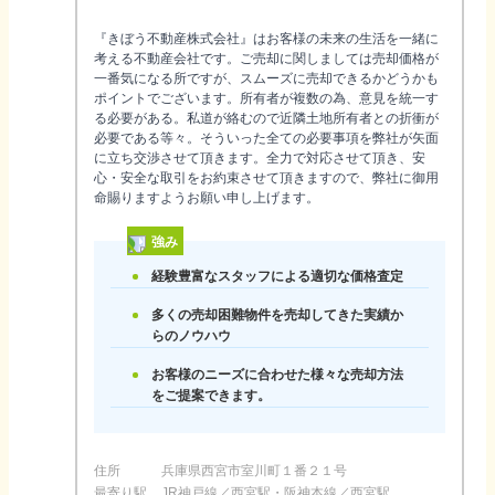
『きぼう不動産株式会社』はお客様の未来の生活を一緒に
考える不動産会社です。ご売却に関しましては売却価格が
一番気になる所ですが、スムーズに売却できるかどうかも
ポイントでございます。所有者が複数の為、意見を統一す
る必要がある。私道が絡むので近隣土地所有者との折衝が
必要である等々。そういった全ての必要事項を弊社が矢面
に立ち交渉させて頂きます。全力で対応させて頂き、安
心・安全な取引をお約束させて頂きますので、弊社に御用
命賜りますようお願い申し上げます。
強み
経験豊富なスタッフによる適切な価格査定
多くの売却困難物件を売却してきた実績か
らのノウハウ
お客様のニーズに合わせた様々な売却方法
をご提案できます。
住所
兵庫県西宮市室川町１番２１号
最寄り駅
JR神戸線／西宮駅・阪神本線／西宮駅