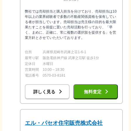
弊社では売却担当と購入担当を分けており、売却担当は10
年以上の業界経験者で多数の不動産関係資格を保有してい
る者が担当しています。売却担当は売主様の目的を最大限
果たすことを前提に置いた売却活動を行っており、「早
く、まめに、正確に、常に複数の選択肢を提供する」を営
業方針とさせていただいております。
住所
兵庫県尼崎市武庫之荘1-6-1
最寄り駅
阪急電鉄神戸線 武庫之荘駅 徒歩1分
定休日
水曜日
営業時間
10:00～18:30
電話番号
0570-03-8181
詳しく見る
無料査定
エル・パセオ住宅販売株式会社