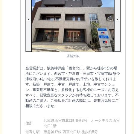
店舗外観
当営業所は、阪急神戸線「西宮北口」駅から徒歩5分の場
所にございます。西宮市・芦屋市・三田市・宝塚市(阪急今
津線沿い)を中心に不動産売買のお手伝いを致しておりま
す。新築一戸建て、中古一戸建て、土地、中古マンショ
ン、事業用不動産と、多様化するお客様のニーズにお応え
すべく、経験豊富なスタッフがお待ち致しております。不
動産のご購入、ご売却をご計画の際には、是非お気軽にご
相談くださいませ。
兵庫県西宮市北口町8番3号 オークテラス西宮
住所
北口1階
最寄り駅
阪急神戸線 西宮北口駅 徒歩約5分