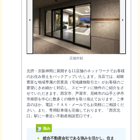
店舗外観
北摂・京阪神間に展開する11店舗のネットワークでお客様
のお住み替えをバックアップいたします。当店では、経験
豊富な地域専属の営業員（宅地建物取引士）がお客様のご
要望にきめ細かく対応し、スピーディに物件のご紹介をさ
せていただきます。西宮市、芦屋市、尼崎市の山手と伊丹
市南部を中心に数多くの物件を取り揃えております。ご来
店のほか、電話・ＦＡＸ・メールでもお気軽にご相談くだ
さい。また、専用駐車場も完備しております。「西宮北
口」駅に一番近い不動産相談窓口です。
強み
総合不動産会社である強みを活かし、住ま