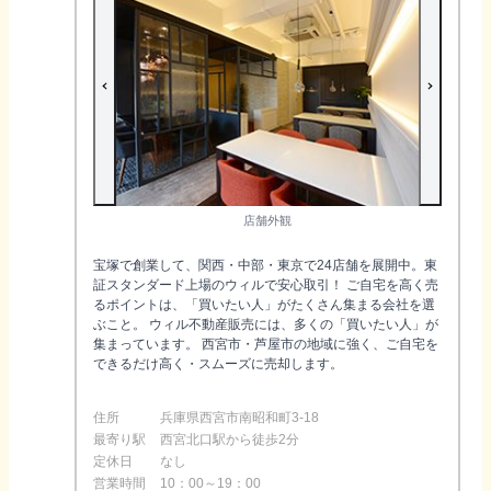
店舗外観
宝塚で創業して、関西・中部・東京で24店舗を展開中。東
証スタンダード上場のウィルで安心取引！ ご自宅を高く売
るポイントは、「買いたい人」がたくさん集まる会社を選
ぶこと。 ウィル不動産販売には、多くの「買いたい人」が
集まっています。 西宮市・芦屋市の地域に強く、ご自宅を
できるだけ高く・スムーズに売却します。
住所
兵庫県西宮市南昭和町3-18
最寄り駅
西宮北口駅から徒歩2分
定休日
なし
営業時間
10：00～19：00