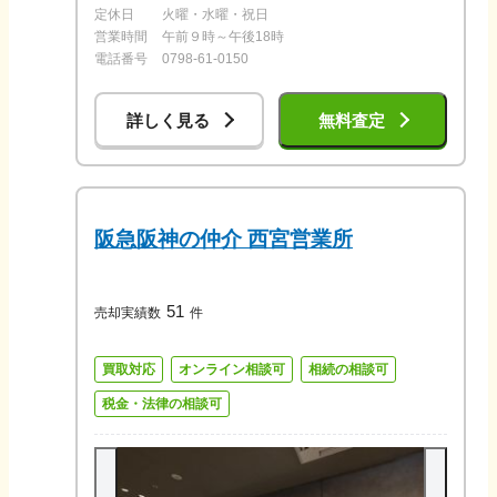
定休日
火曜・水曜・祝日
営業時間
午前９時～午後18時
電話番号
0798-61-0150
詳しく見る
無料査定
阪急阪神の仲介 西宮営業所
51
売却実績数
件
買取対応
オンライン相談可
相続の相談可
税金・法律の相談可