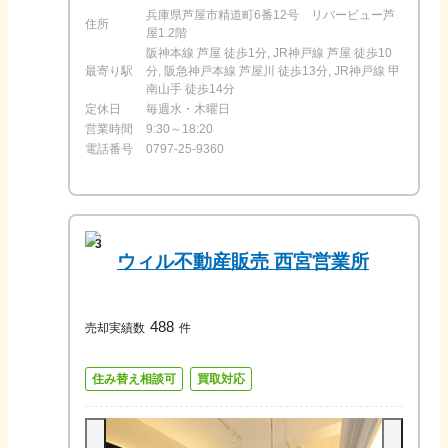
兵庫県芦屋市精道町6番12号 リバービュー芦
住所
屋1.2階
阪神本線 芦屋 徒歩1分, JR神戸線 芦屋 徒歩10
最寄り駅
分, 阪急神戸本線 芦屋川 徒歩13分, JR神戸線 甲
南山手 徒歩14分
定休日
毎週水・木曜日
営業時間
9:30～18:20
電話番号
0797-25-9360
3
ウィル不動産販売 西宮営業所
488
売却実績数
件
住み替え相談可
買取対応