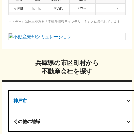
その他
広田広田
70万円
620㎡
-
-
一戸建て
広田中筋
2,200万円
155㎡
-
12年
本データは国土交通省「
不動産情報ライブラリ
」をもとに表示しています。
兵庫県
の市区町村から
不動産会社を探す
神戸市
その他の地域