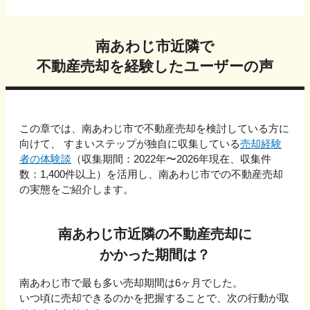
南あわじ市
近隣で
不動産売却を経験したユーザーの声
この章では、
南あわじ市
で不動産売却を検討している方に
向けて、 すまいステップが独自に収集している
売却経験
者の体験談
（収集期間：2022年〜
2026
年現在、収集件
数：
1,400
件以上）を活用し、
南あわじ市
での不動産売却
の実態をご紹介します。
南あわじ市
近隣の不動産売却に
かかった期間は？
南あわじ市
で最も多い売却期間は
6ヶ月
でした。
いつ頃に売却できるのかを把握することで、次の行動が取