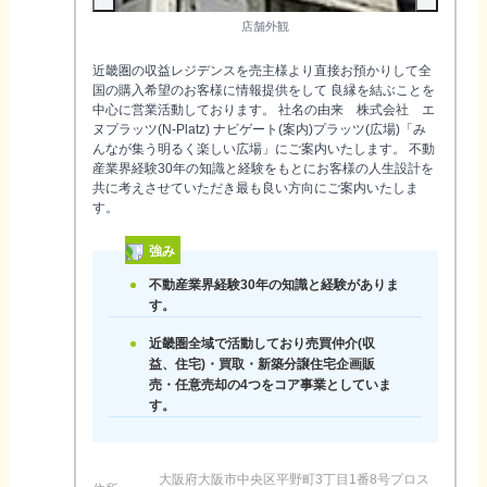
店舗外観
近畿圏の収益レジデンスを売主様より直接お預かりして全
国の購入希望のお客様に情報提供をして 良縁を結ぶことを
中心に営業活動しております。 社名の由来 株式会社 エ
ヌプラッツ(N-Platz) ナビゲート(案内)プラッツ(広場)「み
んなが集う明るく楽しい広場」にご案内いたします。 不動
産業界経験30年の知識と経験をもとにお客様の人生設計を
共に考えさせていただき最も良い方向にご案内いたしま
す。
強み
不動産業界経験30年の知識と経験がありま
す。
近畿圏全域で活動しており売買仲介(収
益、住宅)・買取・新築分譲住宅企画販
売・任意売却の4つをコア事業としていま
す。
大阪府大阪市中央区平野町3丁目1番8号プロス