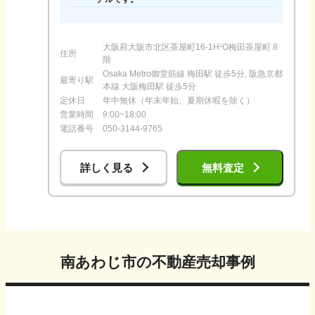
大阪府大阪市北区茶屋町16-1H¹O梅田茶屋町 8
住所
階
Osaka Metro御堂筋線 梅田駅 徒歩5分, 阪急京都
最寄り駅
本線 大阪梅田駅 徒歩5分
定休日
年中無休（年末年始、夏期休暇を除く）
営業時間
9:00~18:00
電話番号
050-3144-9765
詳しく見る
無料査定
南あわじ市
の不動産売却事例