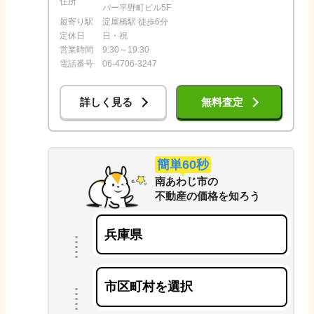
住所
パー平野町ビル5F
最寄り駅
淀屋橋駅 徒歩6分
定休日
日・祝
営業時間
9:30～19:30
電話番号
06-4706-3247
詳しく見る
無料査定
簡単60秒
南あわじ市
の
不動産の価格を知ろう