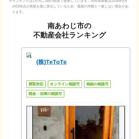
ランキングは2カ月に1回の頻度で更新しています。売却実績数は
2026年6月
24日
時点の実績を基に算出しているため、最新の件数と一致しない場合があ
ります。
南あわじ市
の
不動産会社ランキング
1
(株)TeToTe
買取対応
オンライン相談可
相続の相談可
税金・法律の相談可