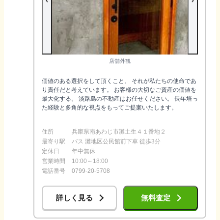
店舗外観
価値のある選択をして頂くこと。 それが私たちの使命であ
り責任だと考えています。 お客様の大切なご資産の価値を
最大化する。 淡路島の不動産はお任せください。 長年培っ
た経験と多角的な視点をもってご提案いたします。
住所
兵庫県南あわじ市灘土生４１番地２
最寄り駅
バス 灘地区公民館前下車 徒歩3分
定休日
年中無休
営業時間
10:00～18:00
電話番号
0799-20-5708
詳しく見る
無料査定