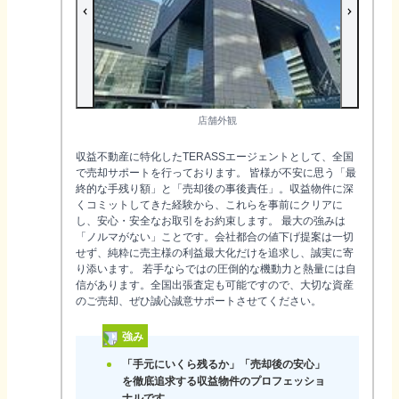
店舗外観
収益不動産に特化したTERASSエージェントとして、全国
で売却サポートを行っております。 皆様が不安に思う「最
終的な手残り額」と「売却後の事後責任」。収益物件に深
くコミットしてきた経験から、これらを事前にクリアに
し、安心・安全なお取引をお約束します。 最大の強みは
「ノルマがない」ことです。会社都合の値下げ提案は一切
せず、純粋に売主様の利益最大化だけを追求し、誠実に寄
り添います。 若手ならではの圧倒的な機動力と熱量には自
信があります。全国出張査定も可能ですので、大切な資産
のご売却、ぜひ誠心誠意サポートさせてください。
強み
「手元にいくら残るか」「売却後の安心」
を徹底追求する収益物件のプロフェッショ
ナルです。