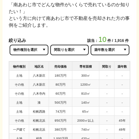
「
南あわじ市
でどんな物件がいくらで売れているのか知り
たい！」
という方に向けて
南あわじ市
で不動産を売却された方の事
例をご紹介します。
10
絞り込み
該当：
件
1,916
件
物件種別
地区名
売却価格
専有面積
間取り
築年数
土地
八木新庄
180万円
300㎡
-
-
その他
八木新庄
80万円
1200㎡
-
-
その他
八木寺内
60万円
810㎡
-
-
土地
湊
500万円
140㎡
-
-
土地
松帆西路
74万円
65㎡
-
-
その他
松帆北浜
950万円
2000㎡以上
-
45年
一戸建て
松帆北浜
380万円
740㎡
-
48年
土地
福良
1,000万円
420㎡
-
-