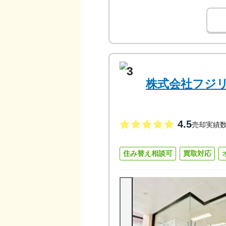
3
株式会社フジ
4.5
売却実績
住み替え相談可
買取対応