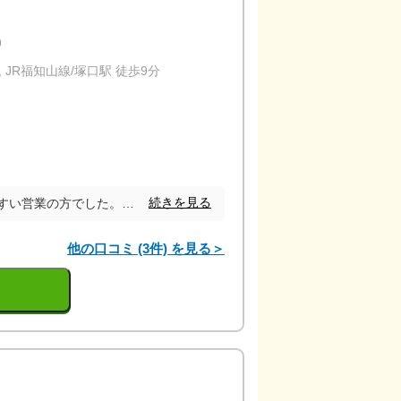
9
 JR福知山線/塚口駅 徒歩9分
キッズスペース
続きを見る
まず温和な雰囲気で話しやすい営業の方でした。質問したことにもいつも誠実に答えてくださった印象が残っています。 広告を出してからの進捗もまめに連絡くださり、満足しています。
他の口コミ (3件) を見る＞