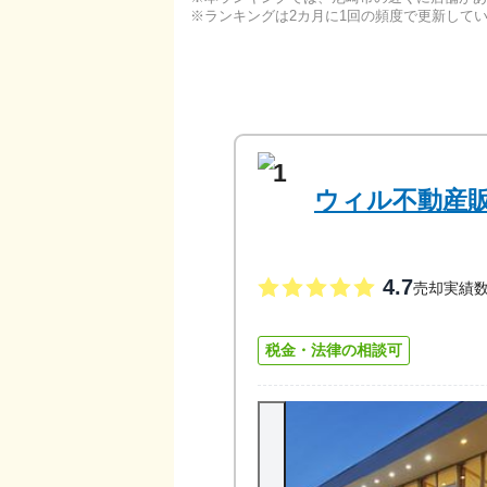
ランキングは2カ月に1回の頻度で更新して
1
ウィル不動産販
4.7
売却実績
税金・法律の相談可