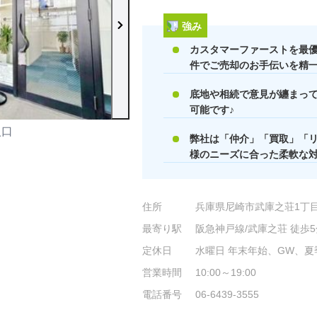
強み
カスタマーファーストを最
件でご売却のお手伝いを精一
底地や相続で意見が纏まっ
可能です♪
入口
店内の様子
弊社は「仲介」「買取」「
様のニーズに合った柔軟な対
住所
兵庫県尼崎市武庫之荘1丁目2
最寄り駅
阪急神戸線/武庫之荘 徒歩5
定休日
水曜日 年末年始、GW、夏
営業時間
10:00～19:00
電話番号
06-6439-3555