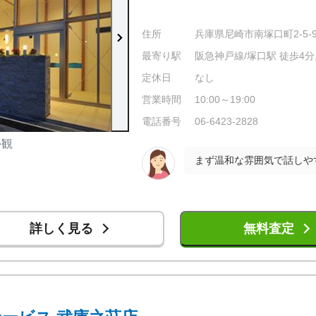
住所
兵庫県尼崎市南塚口町2-5-
最寄り駅
阪急神戸線/塚口駅 徒歩4分,
定休日
なし
営業時間
10:00～19:00
電話番号
06-6423-2828
外観
店内の様子
詳しく見る
無料査定