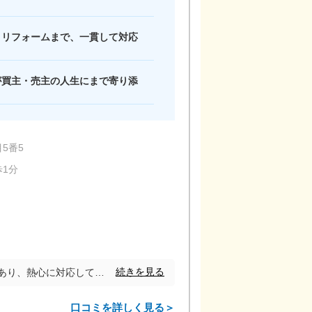
接客スペース（個室）
、リフォームまで、一貫して対応
が買主・売主の人生にまで寄り添
5番5
歩1分
続きを見る
購入時の担当者という事もあり、熱心に対応していただいた。どの応対をとっても非の打ち所がない。もし、また売却するような事があれば、同じ担当者にお願いしたい。
口コミを詳しく見る＞