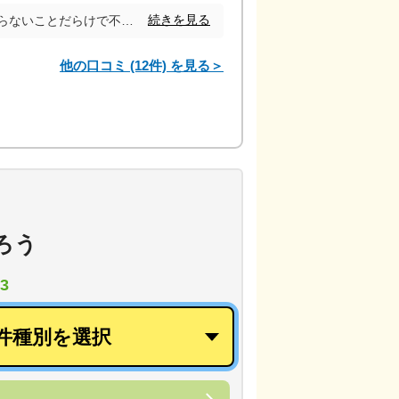
続きを見る
初めての売却のため、分からないことだらけで不安が大きかったのですが、密な連絡、報告、相談を下さり、細やかな気配り屋声かけに不安が軽減しました。 また、よく訪問や電話も下さり、顔を合わせた打ち合わせをして下さったことで安心できました。 また、さすが地元密着でされているだけあり売却までのスピードも早く、大変助かりました。
他の口コミ (12件) を見る＞
ろう
3