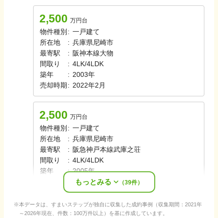
2,500
万円台
物件種別
:
一戸建て
所在地
:
兵庫県尼崎市
最寄駅
:
阪神本線
大物
間取り
:
4LK/4LDK
築年
:
2003年
売却時期
:
2022年2月
2,500
万円台
物件種別
:
一戸建て
所在地
:
兵庫県尼崎市
最寄駅
:
阪急神戸本線
武庫之荘
間取り
:
4LK/4LDK
築年
:
2005年
もっとみる
売却時期
:
2022年2月
（
39
件）
本データは、すまいステップが独自に収集した成約事例（収集期間：2021年
～2026年現在、件数：100万件以上）を基に作成しています。