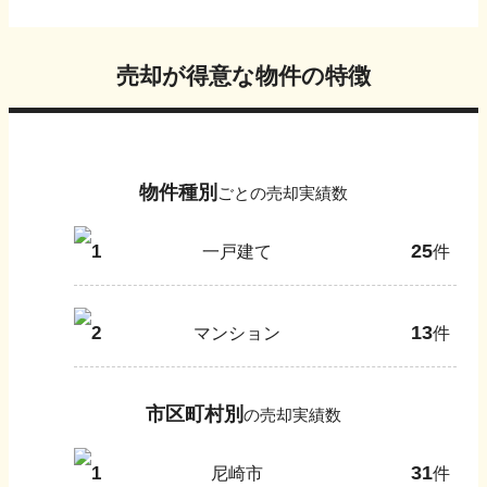
売却が得意な物件の特徴
物件種別
ごとの売却実績数
25
1
一戸建て
件
13
2
マンション
件
市区町村別
の売却実績数
31
1
尼崎市
件