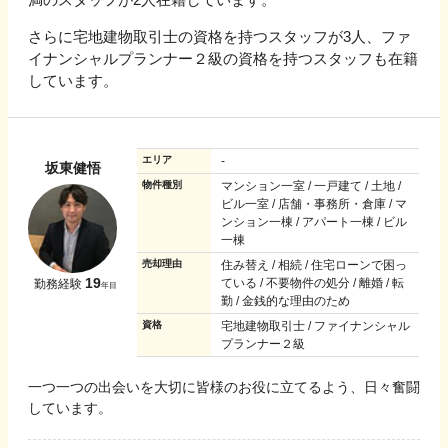
さらに宅地建物取引士の資格を持つスタッフが3人、ファ
イナンシャルプランナー２級の資格を持つスタッフも在籍
しています。
エリア
-
坂東健悟
物件種別
マンション一室 / 一戸建て / 土地 /
ビル一室 / 店舗・事務所・倉庫 / マ
ンション一棟 / アパート一棟 / ビル
一棟
売却理由
住み替え / 相続 / 住宅ローンで困っ
19
ている / 不要物件の処分 / 離婚 / 転
勤務経験
年目
勤 / 金銭的な理由のため
資格
宅地建物取引士 / ファイナンシャル
プランナー２級
一つ一つの出会いを大切に皆様のお役に立てるよう、日々奮闘
しています。