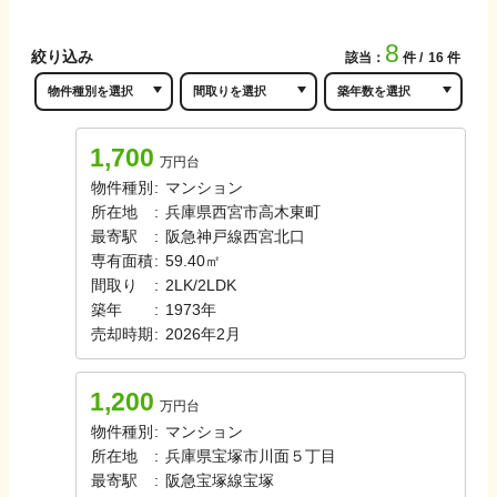
8
絞り込み
該当：
件
16
件
1,700
万円台
物件種別
:
マンション
所在地
:
兵庫県西宮市高木東町
最寄駅
:
阪急神戸線
西宮北口
専有面積
:
59.40㎡
間取り
:
2LK/2LDK
築年
:
1973年
売却時期
:
2026年2月
1,200
万円台
物件種別
:
マンション
所在地
:
兵庫県宝塚市川面５丁目
最寄駅
:
阪急宝塚線
宝塚