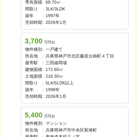
専有面積
:
68.70㎡
間取り
:
3LK/3LDK
築年
:
1997年
売却時期
:
2026年1月
3,700
万円台
物件種別
:
一戸建て
所在地
:
兵庫県神戸市北区藤原台南町４丁目
最寄駅
:
三田線
岡場
建物面積
:
172.60㎡
土地面積
:
216.30㎡
間取り
:
5LK/5LDK以上
築年
:
1998年
売却時期
:
2026年1月
5,400
万円台
物件種別
:
マンション
所在地
:
兵庫県神戸市中央区新港町
最寄駅
:
東海道本線
三ノ宮