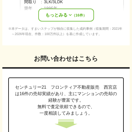
間取り
:
3LK/3LDK
築年
:
1995年
もっとみる
売却時期
:
2025年10月
（
16
件）
本データは、すまいステップが独自に収集した成約事例（収集期間：2021年
～2026年現在、件数：100万件以上）を基に作成しています。
お問い合わせはこちら
センチュリー21 フロンティア不動産販売 西宮店
は
16
件の売却実績があり、主に
マンション
の売却の
経験が豊富です。
無料で査定依頼できるので、
一度相談してみましょう。