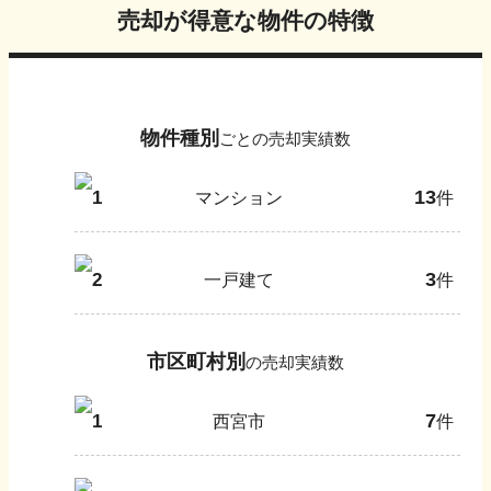
売却が得意な物件の特徴
物件種別
ごとの売却実績数
13
1
マンション
件
3
2
一戸建て
件
市区町村別
の売却実績数
7
1
西宮市
件