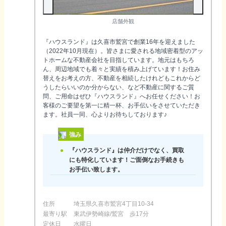
店舗外観
『ハウスランド』は久喜市鷲宮で創業16年を迎えました
（2022年10月現在）。皆さまに愛される地域密着型のアッ
トホームな不動産会社を目指しています。地元はもちろ
ん、周辺地域でも着々と実績を積み上げています！お住み
替えをお考えの方、不動産を相続したけれどもこれからど
うしたらいいのか分からない、など不動産に関するご質
問、ご用命はぜひ『ハウスランド』へお任せください！お
客様のご要望を第一に精一杯、お手伝いをさせていただき
ます。社員一同、心よりお待ちしております♪
強み
『ハウスランド』は仲介だけでなく、買取
にも特化しています！ご面倒なお手続きも
お手伝い致します。
住所
埼玉県久喜市鷲宮4丁目10-34
最寄り駅
東武伊勢崎線/鷲宮 歩17分
定休日
水曜日