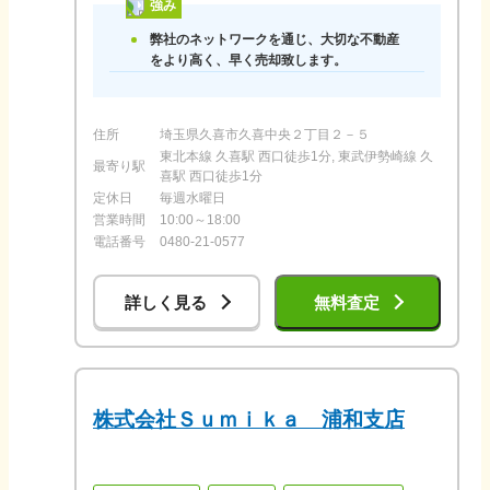
強み
弊社のネットワークを通じ、大切な不動産
をより高く、早く売却致します。
住所
埼玉県久喜市久喜中央２丁目２－５
東北本線 久喜駅 西口徒歩1分, 東武伊勢崎線 久
最寄り駅
喜駅 西口徒歩1分
定休日
毎週水曜日
営業時間
10:00～18:00
電話番号
0480-21-0577
詳しく見る
無料査定
株式会社Ｓｕｍｉｋａ 浦和支店