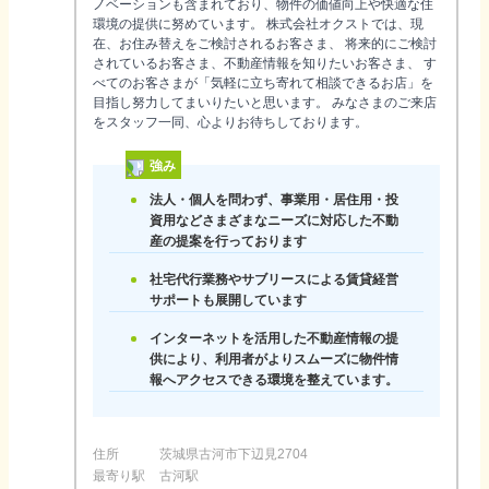
ノベーションも含まれており、物件の価値向上や快適な住
環境の提供に努めています。 株式会社オクストでは、現
在、お住み替えをご検討されるお客さま、 将来的にご検討
されているお客さま、不動産情報を知りたいお客さま、 す
べてのお客さまが「気軽に立ち寄れて相談できるお店」を
目指し努力してまいりたいと思います。 みなさまのご来店
をスタッフ一同、心よりお待ちしております。
強み
法人・個人を問わず、事業用・居住用・投
資用などさまざまなニーズに対応した不動
産の提案を行っております
社宅代行業務やサブリースによる賃貸経営
サポートも展開しています
インターネットを活用した不動産情報の提
供により、利用者がよりスムーズに物件情
報へアクセスできる環境を整えています。
住所
茨城県古河市下辺見2704
最寄り駅
古河駅