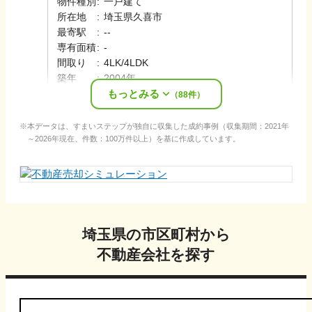
物件種別
:
一戸建て
所在地
:
埼玉県久喜市
最寄駅
:
-
-
専有面積
:
-
間取り
:
4LK/4LDK
築年
:
2004年
もっとみる
売却時期
:
2023年4月
（
88
件）
本データは、すまいステップが独自に収集した成約事例（収集期間：2021年
～2026年現在、件数：100万件以上）を基に作成しています。
埼玉県
の市区町村から
不動産会社を探す