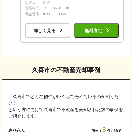
定休日
水曜
営業時間
10：00～18：00
電話番号
0280-30-3355
詳しく見る
無料査定
久喜市
の不動産売却事例
「
久喜市
でどんな物件がいくらで売れているのか知りた
い！」
という方に向けて
久喜市
で不動産を売却された方の事例を
ご紹介します。
8
絞り込み
該当：
件
88
件