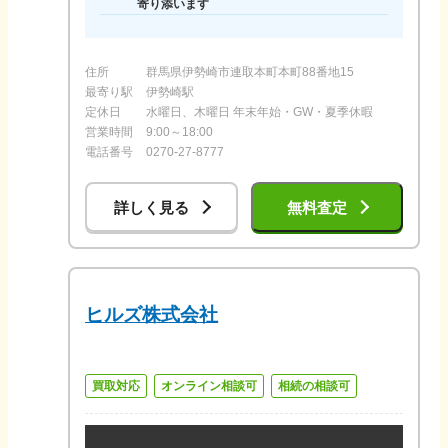
寄り添います
住所
群馬県伊勢崎市連取本町本町88番地15
最寄り駅
伊勢崎駅
定休日
水曜日、木曜日 年末年始・GW・夏季休暇
営業時間
9:00～18:00
電話番号
0270-27-8777
詳しく見る
無料査定
ヒルズ株式会社
買取対応
オンライン相談可
相続の相談可