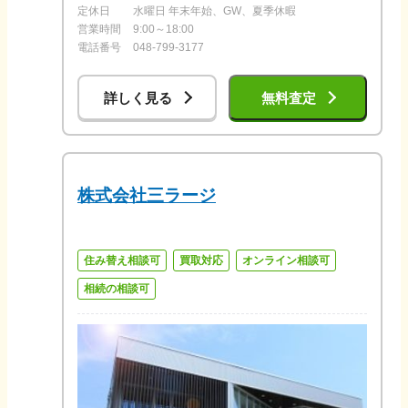
定休日
水曜日 年末年始、GW、夏季休暇
営業時間
9:00～18:00
電話番号
048-799-3177
詳しく見る
無料査定
株式会社三ラージ
住み替え相談可
買取対応
オンライン相談可
相続の相談可