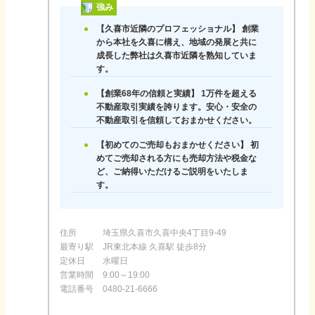
強み
【久喜市近隣のプロフェッショナル】 創業
から本社を久喜に構え、地域の発展と共に
成長した弊社は久喜市近隣を熟知していま
す。
【創業68年の信頼と実績】 1万件を超える
不動産取引実績を誇ります。安心・安全の
不動産取引を信頼しておまかせください。
【初めてのご売却もおまかせください】 初
めてご売却される方にも売却方法や税金な
ど、ご納得いただけるご説明をいたしま
す。
住所
埼玉県久喜市久喜中央4丁目9-49
最寄り駅
JR東北本線 久喜駅 徒歩8分
定休日
水曜日
営業時間
9:00～19:00
電話番号
0480-21-6666