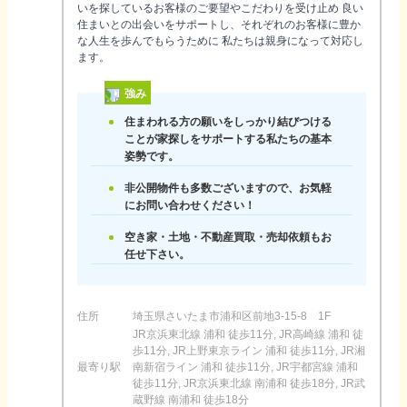
いを探しているお客様のご要望やこだわりを受け止め 良い
住まいとの出会いをサポートし、それぞれのお客様に豊か
な人生を歩んでもらうために 私たちは親身になって対応し
ます。
強み
住まわれる方の願いをしっかり結びつける
ことが家探しをサポートする私たちの基本
姿勢です。
非公開物件も多数ございますので、お気軽
にお問い合わせください！
空き家・土地・不動産買取・売却依頼もお
任せ下さい。
住所
埼玉県さいたま市浦和区前地3-15-8 1F
JR京浜東北線 浦和 徒歩11分, JR高崎線 浦和 徒
歩11分, JR上野東京ライン 浦和 徒歩11分, JR湘
最寄り駅
南新宿ライン 浦和 徒歩11分, JR宇都宮線 浦和
徒歩11分, JR京浜東北線 南浦和 徒歩18分, JR武
蔵野線 南浦和 徒歩18分