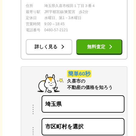
住所
埼玉県久喜市桜田１丁目３番４
最寄り駅
JR宇都宮線/東鷲宮 歩2分
定休日
水曜日、第1・3木曜日
営業時間
9:00～18:45
電話番号
0480-57-2121
詳しく見る
無料査定
簡単60秒
久喜市
の
不動産の価格を知ろう