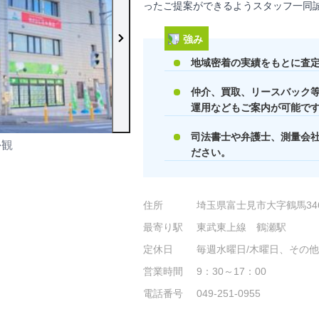
ったご提案ができるようスタッフ一同
強み
地域密着の実績をもとに査
仲介、買取、リースバック
運用などもご案内が可能で
司法書士や弁護士、測量会
外観
店内の様子
ださい。
住所
埼玉県富士見市大字鶴馬34
最寄り駅
東武東上線 鶴瀬駅
定休日
毎週水曜日/木曜日、その
営業時間
9：30～17：00
電話番号
049-251-0955