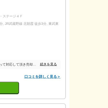
K・ステージ４Ｆ
, JR武蔵野線 北朝霞 徒歩3分, 東武東
店内の様子
続きを見る
悩んでいることも親身になって対応して頂き売却までの流れも分かりやすかったのでこの方に任せたいと思いました。住宅ローンの事が1番の悩みでしたがそこも丁寧にアドバイスして頂いたのでよかったです
口コミを詳しく見る＞