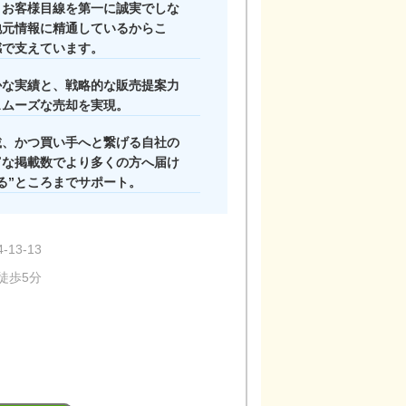
、お客様目線を第一に誠実でしな
地元情報に精通しているからこ
感で支えています。
店内の様子
かな実績と、戦略的な販売提案力
スムーズな売却を実現。
載、かつ買い手へと繋げる自社の
富な掲載数でより多くの方へ届け
る”ところまでサポート。
13-13
徒歩5分