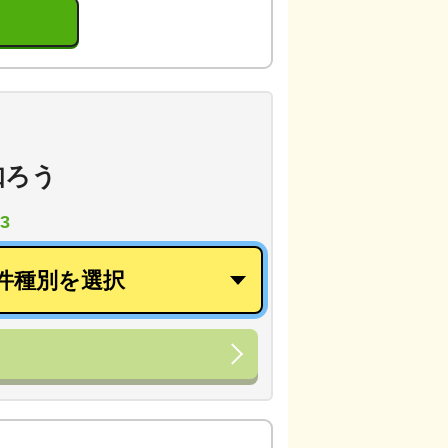
知ろう
3