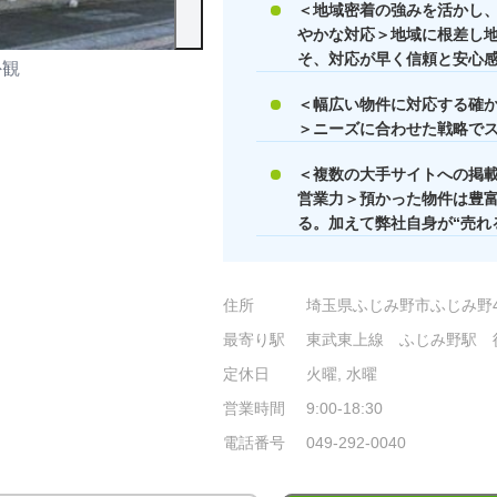
＜地域密着の強みを活かし
やかな対応＞地域に根差し
そ、対応が早く信頼と安心
外観
店内の様子
＜幅広い物件に対応する確
＞ニーズに合わせた戦略で
＜複数の大手サイトへの掲
営業力＞預かった物件は豊
る。加えて弊社自身が“売れ
住所
埼玉県ふじみ野市ふじみ野4-
最寄り駅
東武東上線 ふじみ野駅 
定休日
火曜, 水曜
営業時間
9:00-18:30
電話番号
049-292-0040