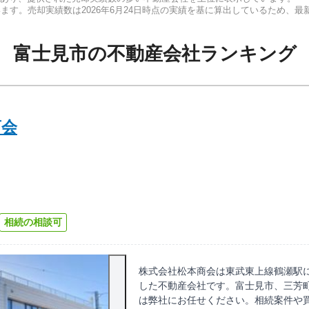
います。売却実績数は
2026年6月24日
時点の実績を基に算出しているため、最
富士見市
の
不動産会社ランキング
商会
相続の相談可
株式会社松本商会は東武東上線鶴瀬駅に
した不動産会社です。富士見市、三芳
は弊社にお任せください。相続案件や