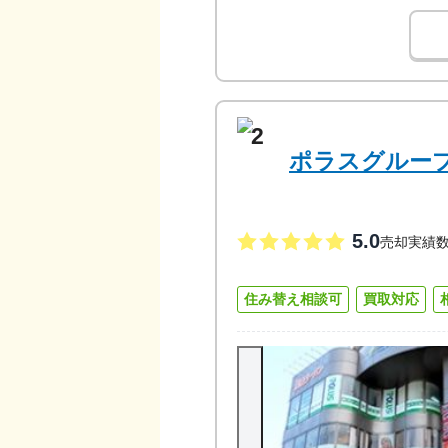
2
ポラスグループ
5.0
売却実績
住み替え相談可
買取対応