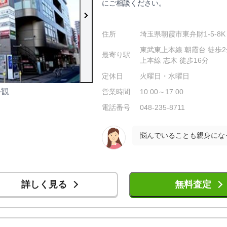
にご相談ください。
住所
埼玉県朝霞市東弁財1-5-8
東武東上本線 朝霞台 徒歩2分
最寄り駅
上本線 志木 徒歩16分
定休日
火曜日・水曜日
外観
店内の様子
営業時間
10:00～17:00
電話番号
048-235-8711
詳しく見る
無料査定