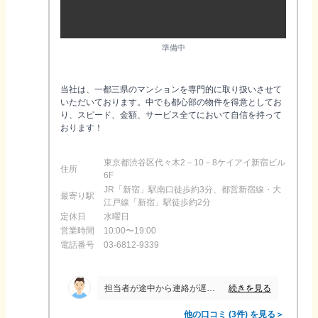
準備中
当社は、一都三県のマンションを専門的に取り扱いさせて
いただいております。中でも都心部の物件を得意としてお
り、スピード、金額、サービス全てにおいて自信を持って
おります！
東京都渋谷区代々木2－10－8ケイアイ新宿ビル
住所
6F
JR「新宿」駅南口徒歩約3分、都営新宿線・大
最寄り駅
江戸線「新宿」駅徒歩約2分
定休日
水曜日
営業時間
10:00〜19:00
電話番号
03-6812-9339
続きを見る
担当者が途中から連絡が遅くなり、また、約束の期日までに対応するといったことが全くできていなかったため 監督省庁から業務改善命令が出るような会社は担当も会社もダメだと思った
他の口コミ (3件) を見る＞