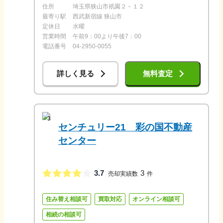
住所
埼玉県狭山市祇園２－１２
最寄り駅
西武新宿線 狭山市
定休日
水曜
営業時間
午前9：00より午後7：00
電話番号
04-2950-0055
詳しく見る
無料査定
3
センチュリー21 彩の国不動産
センター
3.7
3
売却実績数
件
住み替え相談可
買取対応
オンライン相談可
相続の相談可