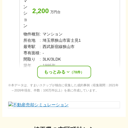
2,200
万円台
物件種別
:
マンション
所在地
:
埼玉県狭山市富士見1
最寄駅
:
西武新宿線
狭山市
専有面積
:
-
間取り
:
3LK/3LDK
築年
:
1995年
もっとみる
売却時期
:
2026年6月
（
78
件）
本データは、すまいステップが独自に収集した成約事例（収集期間：2021年
～2026年現在、件数：100万件以上）を基に作成しています。