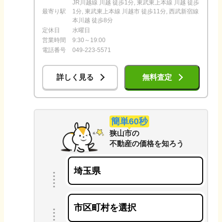
JR川越線 川越 徒歩1分, 東武東上本線 川越 徒歩
最寄り駅
1分, 東武東上本線 川越市 徒歩11分, 西武新宿線
本川越 徒歩8分
定休日
水曜日
営業時間
9:30～19:00
電話番号
049-223-5571
詳しく見る
無料査定
簡単60秒
狭山市
の
不動産の価格を知ろう