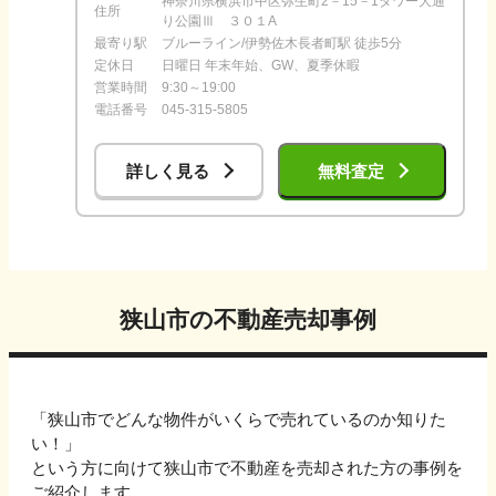
神奈川県横浜市中区弥生町2－15－1タワー大通
住所
り公園Ⅲ ３０１A
最寄り駅
ブルーライン/伊勢佐木長者町駅 徒歩5分
定休日
日曜日 年末年始、GW、夏季休暇
営業時間
9:30～19:00
電話番号
045-315-5805
詳しく見る
無料査定
狭山市
の不動産売却事例
「
狭山市
でどんな物件がいくらで売れているのか知りた
い！」
という方に向けて
狭山市
で不動産を売却された方の事例を
ご紹介します。