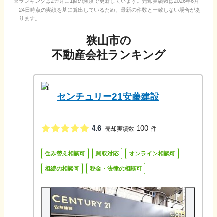
ランキングは2カ月に1回の頻度で更新しています。売却実績数は
2026年6月
24日
時点の実績を基に算出しているため、最新の件数と一致しない場合があ
ります。
狭山市
の
不動産会社ランキング
1
センチュリー21安藤建設
4.6
100
売却実績数
件
住み替え相談可
買取対応
オンライン相談可
相続の相談可
税金・法律の相談可