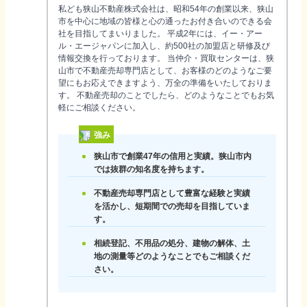
私ども狭山不動産株式会社は、昭和54年の創業以来、狭山
市を中心に地域の皆様と心の通ったお付き合いのできる会
社を目指してまいりました。 平成2年には、イー・アー
ル・エージャパンに加入し、約500社の加盟店と研修及び
情報交換を行っております。 当仲介・買取センターは、狭
山市で不動産売却専門店として、お客様のどのようなご要
望にもお応えできますよう、万全の準備をいたしておりま
す。 不動産売却のことでしたら、どのようなことでもお気
軽にご相談ください。
強み
狭山市で創業47年の信用と実績。狭山市内
では抜群の知名度を持ちます。
不動産売却専門店として豊富な経験と実績
を活かし、短期間での売却を目指していま
す。
相続登記、不用品の処分、建物の解体、土
地の測量等どのようなことでもご相談くだ
さい。