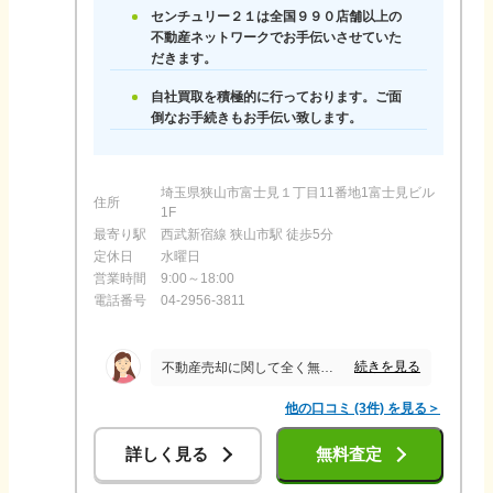
センチュリー２１は全国９９０店舗以上の
不動産ネットワークでお手伝いさせていた
だきます。
自社買取を積極的に行っております。ご面
倒なお手続きもお手伝い致します。
埼玉県狭山市富士見１丁目11番地1富士見ビル
住所
1F
最寄り駅
西武新宿線 狭山市駅 徒歩5分
定休日
水曜日
営業時間
9:00～18:00
電話番号
04-2956-3811
続きを見る
不動産売却に関して全く無知でありましたが、丁寧に分かりやすく説明して下さいました。 私自身遠方に住んでいるのでネットでのやりとりも多かったですが、心配な点は一切ありませんでした。 お願いしてから売却までが非常に早く、価格の面でも満足いく金額で売却することが出来感謝しております。 さすが大手のベテランさんだなと、こちらの会社を選んで良かったと思っています。
他の口コミ (3件) を見る＞
詳しく見る
無料査定