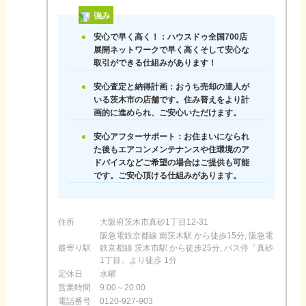
強み
安心で早く高く！：ハウスドゥ全国700店
展開ネットワークで早く高くそして安心な
取引ができる仕組みがあります！
安心査定と納得計画：おうち売却の達人が
いる茨木市の店舗です。住み替えをより計
画的に進められ、ご安心いただけます。
安心アフターサポート：お住まいになられ
た後もエアコンメンテナンスや住環境のア
ドバイスなどご希望の場合はご提供も可能
です。ご安心頂ける仕組みがあります。
住所
大阪府茨木市真砂1丁目12-31
阪急電鉄京都線 南茨木駅 から徒歩15分, 阪急電
最寄り駅
鉄京都線 茨木市駅 から徒歩25分, バス停「真砂
1丁目」より徒歩 1分
定休日
水曜
営業時間
9:00～20:00
電話番号
0120-927-903