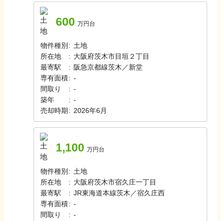
600
万円台
物件種別
:
土地
所在地
:
大阪府茨木市目垣２丁目
最寄駅
:
阪急京都線
茨木／新堂
専有面積
:
-
間取り
:
-
築年
:
-
売却時期
:
2026年6月
1,100
万円台
物件種別
:
土地
所在地
:
大阪府茨木市宿久庄一丁目
最寄駅
:
JR東海道本線
茨木／宿久庄西
専有面積
:
-
間取り
:
-