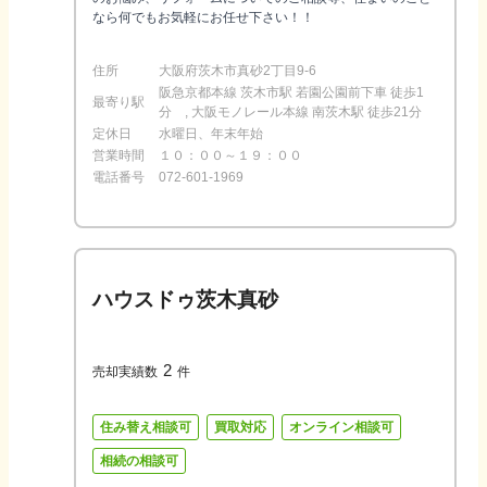
なら何でもお気軽にお任せ下さい！！
住所
大阪府茨木市真砂2丁目9-6
阪急京都本線 茨木市駅 若園公園前下車 徒歩1
最寄り駅
分 , 大阪モノレール本線 南茨木駅 徒歩21分
定休日
水曜日、年末年始
営業時間
１０：００～１９：００
電話番号
072-601-1969
ハウスドゥ茨木真砂
2
売却実績数
件
住み替え相談可
買取対応
オンライン相談可
相続の相談可