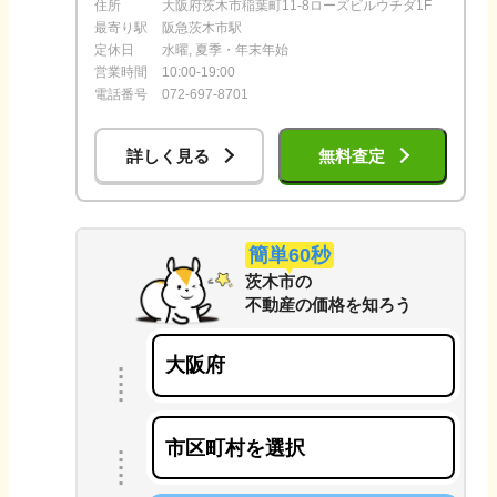
住所
大阪府茨木市稲葉町11-8ローズビルウチダ1F
最寄り駅
阪急茨木市駅
定休日
水曜, 夏季・年末年始
営業時間
10:00-19:00
電話番号
072-697-8701
詳しく見る
無料査定
簡単60秒
茨木市
の
不動産の価格を知ろう