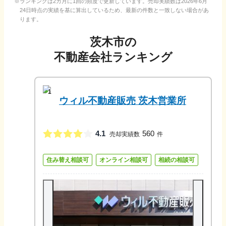
ランキングは2カ月に1回の頻度で更新しています。売却実績数は
2026年6月
24日
時点の実績を基に算出しているため、最新の件数と一致しない場合があ
ります。
茨木市
の
不動産会社ランキング
1
ウィル不動産販売 茨木営業所
4.1
560
売却実績数
件
住み替え相談可
オンライン相談可
相続の相談可