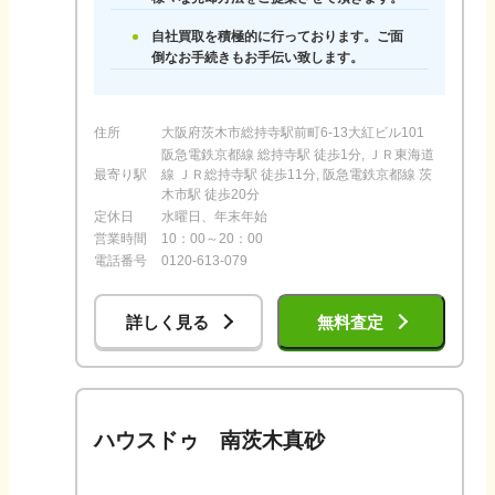
自社買取を積極的に行っております。ご面
倒なお手続きもお手伝い致します。
住所
大阪府茨木市総持寺駅前町6-13大紅ビル101
阪急電鉄京都線 総持寺駅 徒歩1分, ＪＲ東海道
最寄り駅
線 ＪＲ総持寺駅 徒歩11分, 阪急電鉄京都線 茨
木市駅 徒歩20分
定休日
水曜日、年末年始
営業時間
10：00～20：00
電話番号
0120-613-079
詳しく見る
無料査定
ハウスドゥ 南茨木真砂