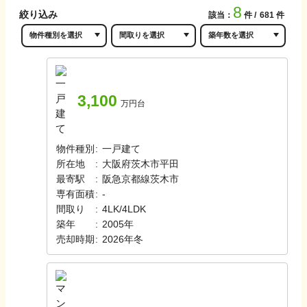
8
絞り込み
該当：
件
681
件
3,100
万円台
物件種別
:
一戸建て
所在地
:
大阪府茨木市平田
最寄駅
:
阪急京都線
茨木市
専有面積
:
-
間取り
:
4LK/4LDK
築年
:
2005年
売却時期
:
2026年冬