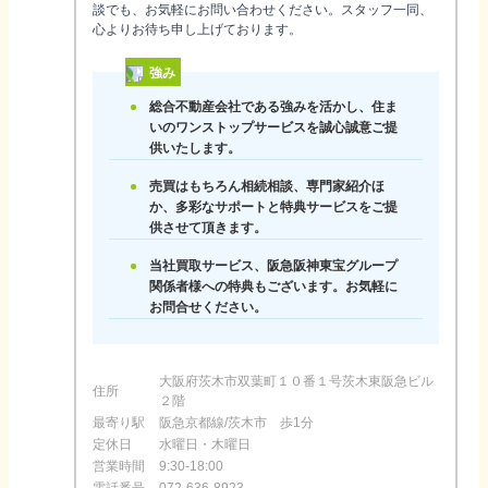
談でも、お気軽にお問い合わせください。スタッフ一同、
心よりお待ち申し上げております。
強み
総合不動産会社である強みを活かし、住ま
いのワンストップサービスを誠心誠意ご提
供いたします。
売買はもちろん相続相談、専門家紹介ほ
か、多彩なサポートと特典サービスをご提
供させて頂きます。
当社買取サービス、阪急阪神東宝グループ
関係者様への特典もございます。お気軽に
お問合せください。
大阪府茨木市双葉町１０番１号茨木東阪急ビル
住所
２階
最寄り駅
阪急京都線/茨木市 歩1分
定休日
水曜日・木曜日
営業時間
9:30-18:00
電話番号
072-636-8923