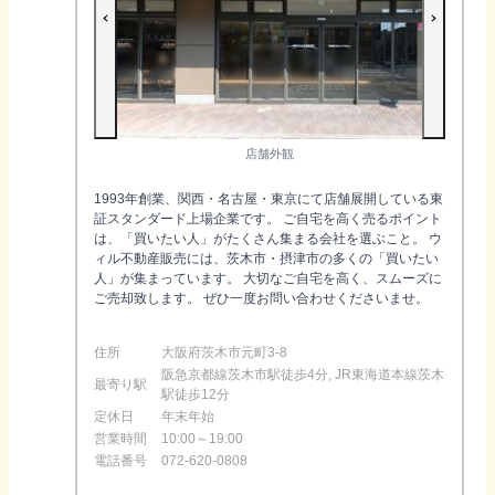
店舗外観
1993年創業、関西・名古屋・東京にて店舗展開している東
証スタンダード上場企業です。 ご自宅を高く売るポイント
は、「買いたい人」がたくさん集まる会社を選ぶこと。 ウ
ィル不動産販売には、茨木市・摂津市の多くの「買いたい
人」が集まっています。 大切なご自宅を高く、スムーズに
ご売却致します。 ぜひ一度お問い合わせくださいませ。
住所
大阪府茨木市元町3-8
阪急京都線茨木市駅徒歩4分, JR東海道本線茨木
最寄り駅
駅徒歩12分
定休日
年末年始
営業時間
10:00～19:00
電話番号
072-620-0808