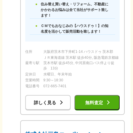
住み替え買い替え・リフォーム、不動産に
かかわるお悩みは全て当社がサポート致し
ます！
ＣＭでもおなじみの【ハウスドゥ！】の知
名度を活かして販売活動を致します！
住所
大阪府茨木市下井町1‐14 ハウスドゥ 茨木郡
ＪＲ東海道線 茨木駅 徒歩40分, 阪急電鉄京都線
最寄り駅
茨木市駅 徒歩45分, 中河原南口バス停より徒
歩 13分
定休日
水曜日、年末年始
営業時間
9:30～18:30
電話番号
072-665-7401
詳しく見る
無料査定