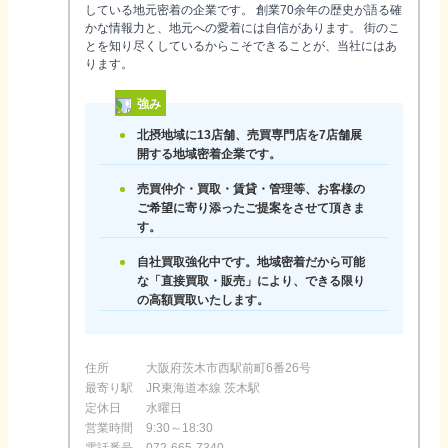
している地元密着の企業です。 創業70余年の歴史が語る確
かな情報力と、地元への愛着には自信があります。 街のこ
とを知り尽くしているからこそできることが、当社にはあ
ります。
強み
北摂地域に13店舗、売買専門店を7店舗展
開する地域密着企業です。
売買仲介・買取・賃貸・管理等、お客様の
ご希望に寄り添ったご提案をさせて頂きま
す。
自社買取強化中です。地域密着だから可能
な「直接買取・販売」により、できる限り
の高額買取いたします。
住所
大阪府茨木市西駅前町6番26号
最寄り駅
JR東海道本線 茨木駅
定休日
水曜日
営業時間
9:30～18:30