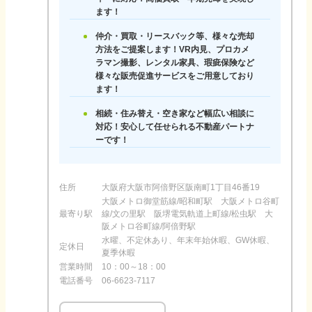
ます！
仲介・買取・リースバック等、様々な売却
方法をご提案します！VR内見、プロカメ
ラマン撮影、レンタル家具、瑕疵保険など
様々な販売促進サービスをご用意しており
ます！
相続・住み替え・空き家など幅広い相談に
対応！安心して任せられる不動産パートナ
ーです！
住所
大阪府大阪市阿倍野区阪南町1丁目46番19
大阪メトロ御堂筋線/昭和町駅 大阪メトロ谷町
最寄り駅
線/文の里駅 阪堺電気軌道上町線/松虫駅 大
阪メトロ谷町線/阿倍野駅
水曜、不定休あり、年末年始休暇、GW休暇、
定休日
夏季休暇
営業時間
10：00～18：00
電話番号
06-6623-7117