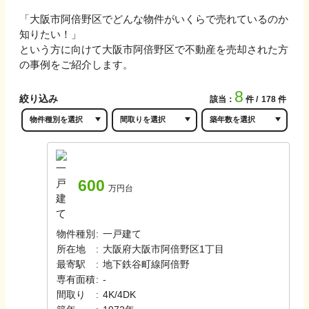
「
大阪市阿倍野区
でどんな物件がいくらで売れているのか
知りたい！」
という方に向けて
大阪市阿倍野区
で不動産を売却された方
の事例をご紹介します。
8
絞り込み
該当：
件
178
件
600
万円台
物件種別
:
一戸建て
所在地
:
大阪府大阪市阿倍野区1丁目
最寄駅
:
地下鉄谷町線
阿倍野
専有面積
:
-
間取り
:
4K/4DK