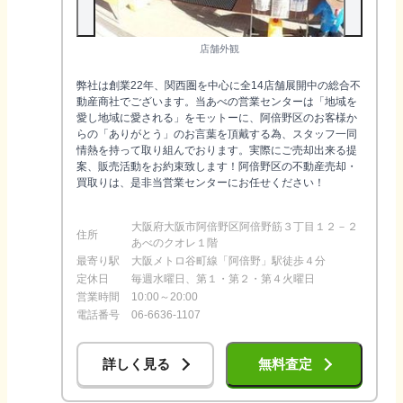
店舗外観
弊社は創業22年、関西圏を中心に全14店舗展開中の総合不
動産商社でございます。当あべの営業センターは「地域を
愛し地域に愛される」をモットーに、阿倍野区のお客様か
らの「ありがとう」のお言葉を頂戴する為、スタッフ一同
情熱を持って取り組んでおります。実際にご売却出来る提
案、販売活動をお約束致します！阿倍野区の不動産売却・
買取りは、是非当営業センターにお任せください！
大阪府大阪市阿倍野区阿倍野筋３丁目１２－２
住所
あべのクオレ１階
最寄り駅
大阪メトロ谷町線「阿倍野」駅徒歩４分
定休日
毎週水曜日、第１・第２・第４火曜日
営業時間
10:00～20:00
電話番号
06-6636-1107
詳しく見る
無料査定