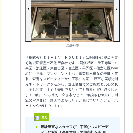
店舗外観
『株式会社ＳＥＶＥＮ ＨＯＵＳＥ』は阿倍野に拠点を置
く地域密着型の不動産会社です！ 阿倍野区・天王寺区・中
央区・浪速区・東住吉区・住吉区・平野区・住之江区を中
心に、戸建・マンション・土地・事業用不動産の売却・買
取・査定をスピーディーかつ丁寧に対応！ 豊富な実績と地
元ネットワークを活かし、適正価格でのご提案と安心の取
引をお約束します！売却できなくても当社が買い取りしま
す！ 相続・住み替え・空き家などのご相談もお気軽に。地
域の皆さまに「頼んでよかった」と感じていただけるサポ
ートを心がけています。
強み
経験豊富なスタッフが、丁寧かつスピーデ
ィーに対応！高価買取・早期売却を実現し