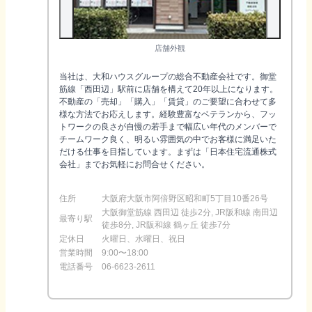
店舗外観
当社は、大和ハウスグループの総合不動産会社です。御堂
筋線「西田辺」駅前に店舗を構えて20年以上になります。
不動産の「売却」「購入」「賃貸」のご要望に合わせて多
様な方法でお応えします。経験豊富なベテランから、フッ
トワークの良さが自慢の若手まで幅広い年代のメンバーで
チームワーク良く、明るい雰囲気の中でお客様に満足いた
だける仕事を目指しています。まずは「日本住宅流通株式
会社」までお気軽にお問合せください。
住所
大阪府大阪市阿倍野区昭和町5丁目10番26号
大阪御堂筋線 西田辺 徒歩2分, JR阪和線 南田辺
最寄り駅
徒歩8分, JR阪和線 鶴ヶ丘 徒歩7分
定休日
火曜日、水曜日、祝日
営業時間
9:00〜18:00
電話番号
06-6623-2611