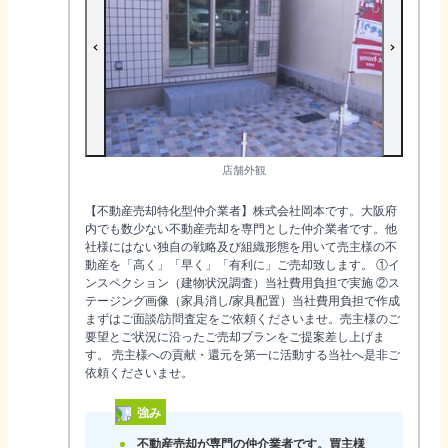
店舗外観
【不動産売却特化型仲介業者】株式会社岡本です。大阪府
内でも数少ない不動産売却を専門とした仲介業者です。他
社様にはない独自の戦略及び組織形態を用いて売主様の不
動産を「高く」「早く」「有利に」ご売却致します。 ①イ
ンスペクション（建物状況調査）当社費用負担で実施 ②ス
テージング画像（家具消し/家具配置）当社費用負担で作成
まずはご面談/訪問査定をご依頼くださいませ。売主様のご
要望とご状況に沿ったご売却プランをご提案差し上げま
す。 売主様への貢献・還元を第一に活動する当社へ是非ご
依頼くださいませ。
強み
不動産売却が専門の仲介業者です。買主様