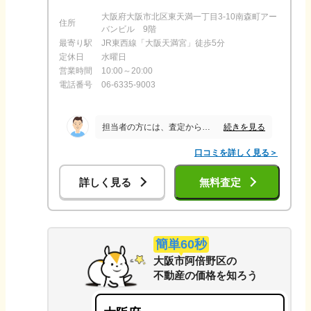
大阪府大阪市北区東天満一丁目3-10南森町アー
住所
バンビル 9階
最寄り駅
JR東西線「大阪天満宮」徒歩5分
定休日
水曜日
営業時間
10:00～20:00
電話番号
06-6335-9003
続きを見る
担当者の方には、査定から契約、引渡しまで一貫して丁寧に対応していただきました。こちらの質問や不安な点についても分かりやすく説明してくださり、連絡も迅速で安心して取引を進めることができました。売却活動の状況報告も適切なタイミングでいただけたため、現在の状況を把握しながら進められた点も良かったです。全体を通して誠実な対応をしていただき、満足のいく売却ができました。今後、不動産の売買を検討している知人にも紹介したいと思います。
口コミを詳しく見る＞
詳しく見る
無料査定
簡単60秒
大阪市阿倍野区
の
不動産の価格を知ろう