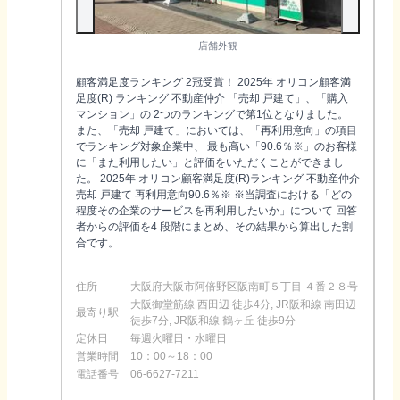
店舗外観
顧客満足度ランキング 2冠受賞！ 2025年 オリコン顧客満
足度(R) ランキング 不動産仲介 「売却 戸建て」、「購入
マンション」の 2つのランキングで第1位となりました。
また、「売却 戸建て」においては、「再利用意向」の項目
でランキング対象企業中、 最も高い「90.6％※」のお客様
に「また利用したい」と評価をいただくことができまし
た。 2025年 オリコン顧客満足度(R)ランキング 不動産仲介
売却 戸建て 再利用意向90.6％※ ※当調査における「どの
程度その企業のサービスを再利用したいか」について 回答
者からの評価を4 段階にまとめ、その結果から算出した割
合です。
住所
大阪府大阪市阿倍野区阪南町５丁目 ４番２８号
大阪御堂筋線 西田辺 徒歩4分, JR阪和線 南田辺
最寄り駅
徒歩7分, JR阪和線 鶴ヶ丘 徒歩9分
定休日
毎週火曜日・水曜日
営業時間
10：00～18：00
電話番号
06-6627-7211