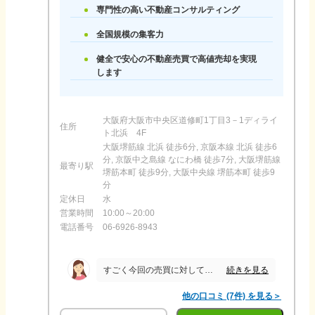
専門性の高い不動産コンサルティング
全国規模の集客力
健全で安心の不動産売買で高値売却を実現
します
大阪府大阪市中央区道修町1丁目3－1ディライ
住所
ト北浜 4F
大阪堺筋線 北浜 徒歩6分, 京阪本線 北浜 徒歩6
分, 京阪中之島線 なにわ橋 徒歩7分, 大阪堺筋線
最寄り駅
堺筋本町 徒歩9分, 大阪中央線 堺筋本町 徒歩9
分
定休日
水
営業時間
10:00～20:00
電話番号
06-6926-8943
続きを見る
すごく今回の売買に対して熱心に対応してもらえました。 他社で数ヶ月放置された経験もあった物件でしたが、今回担当して頂きました木山さんには本当にご尽力頂きました。また契約後から引き渡しまでもトラブルなど一切なく最初で最後の不動産売買を無事終えれたと思っております。 この度は本当にありがとうございました。
他の口コミ (7件) を見る＞