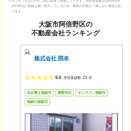
ランキングは2カ月に1回の頻度で更新しています。売却実績数は
2026年6月
24日
時点の実績を基に算出しているため、最新の件数と一致しない場合があ
ります。
大阪市阿倍野区
の
不動産会社ランキング
1
株式会社 岡本
5.0
23
売却実績数
件
住み替え相談可
買取対応
オンライン相談可
相続の相談可