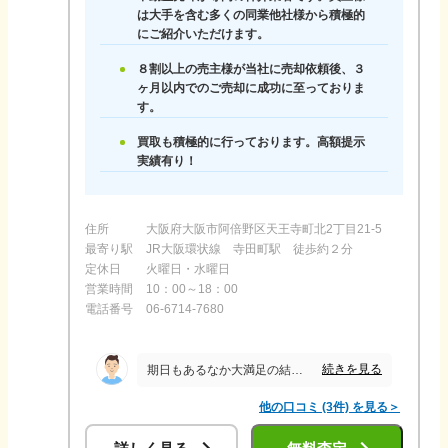
は大手を含む多くの同業他社様から積極的
にご紹介いただけます。
８割以上の売主様が当社に売却依頼後、３
ヶ月以内でのご売却に成功に至っておりま
す。
買取も積極的に行っております。高額提示
実績有り！
住所
大阪府大阪市阿倍野区天王寺町北2丁目21-5
最寄り駅
JR大阪環状線 寺田町駅 徒歩約２分
定休日
火曜日・水曜日
営業時間
10：00～18：00
電話番号
06-6714-7680
続きを見る
期日もあるなか大満足の結果を出してくれました。それだけでなく住み替え先も平行して探してくださりスムーズに引越まで至りました。販売を開始してからの内覧件数や商談、（株）岡本さん(担当は吉谷さん)の戦略は圧巻でした。事前に聞いていた通り同業他社様との連携も見事でした。こんな会社があるんだなと思いました。大変満足しています。
他の口コミ (3件) を見る＞