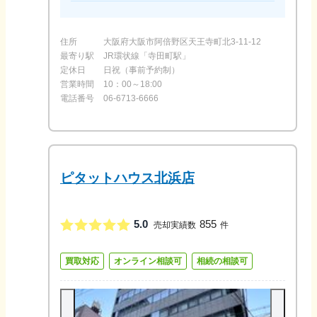
住所
大阪府大阪市阿倍野区天王寺町北3-11-12
最寄り駅
JR環状線「寺田町駅」
定休日
日祝（事前予約制）
営業時間
10：00～18:00
電話番号
06-6713-6666
ピタットハウス北浜店
5.0
855
売却実績数
件
買取対応
オンライン相談可
相続の相談可