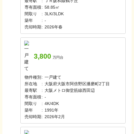
最寄駅
:
ＪＲ阪和線
鶴ヶ丘
専有面積
:
58.85㎡
間取り
:
3LK/3LDK
築年
:
-
売却時期
:
2026年春
3,800
万円台
物件種別
:
一戸建て
所在地
:
大阪府大阪市阿倍野区播磨町2丁目
最寄駅
:
大阪メトロ御堂筋線
西田辺
専有面積
:
-
間取り
:
4K/4DK
築年
:
1991年
売却時期
:
2026年2月