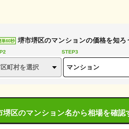
堺市堺区
の
マンションの価格を知ろ
簡単60秒
P2
STEP3
市堺区のマンション名から
相場を確認