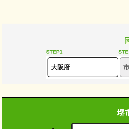
STEP1
STE
堺