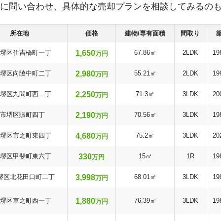
に問い合わせ、具体的な売却プランを相談してみるの
所在地
価格
建物/専有面積
間取り
1,650
堺区住吉橋町一丁
67.86㎡
2LDK
19
万円
2,980
堺区向陵中町二丁
55.21㎡
2LDK
19
万円
2,250
堺区九間町西二丁
71.3㎡
3LDK
20
万円
2,190
市堺区賑町四丁
70.56㎡
3LDK
19
万円
4,680
堺区市之町東四丁
75.2㎡
3LDK
20
万円
330
堺区甲斐町東六丁
15㎡
1R
19
万円
3,998
堺区北花田口町二丁
68.01㎡
3LDK
19
万円
1,880
堺区車之町西一丁
76.39㎡
3LDK
19
万円