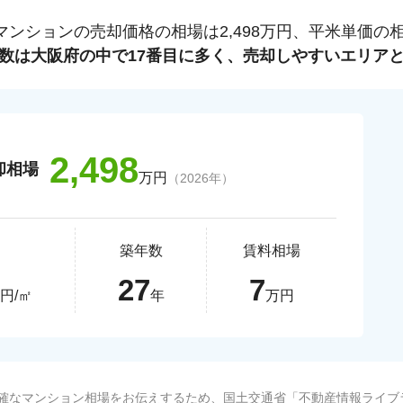
マンションの売却価格の相場は
2,498
万円、平米単価の
数は
大阪府
の中で
17
番目に多く、売却しやすいエリア
2,498
却相場
万円
（
2026
年）
価
築年数
賃料相場
27
7
円/㎡
年
万円
確なマンション相場をお伝えするため、国土交通省「
不動産情報ライブ