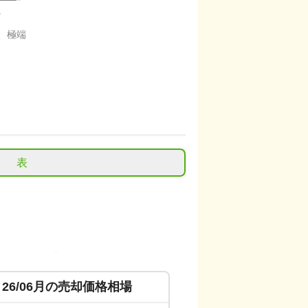
。
、極端
表
26/06
月の売却価格相場