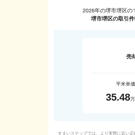
2026
年の
堺市堺区
の
堺市堺区
の取引件
売
平米単
35.48
万
すまいステップでは、より実態に近い正