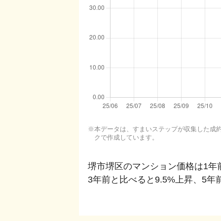
本データは、すまいステップが収集した成約・
クで作成しています。
堺市堺区
のマンション価格は1年
3年前と比べると
9.5%上昇
、
5年