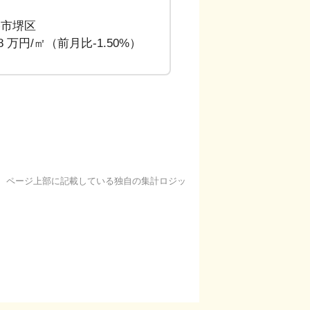
堺市堺区
48 万円/㎡（前月比-1.50%）
基に、ページ上部に記載している独自の集計ロジッ