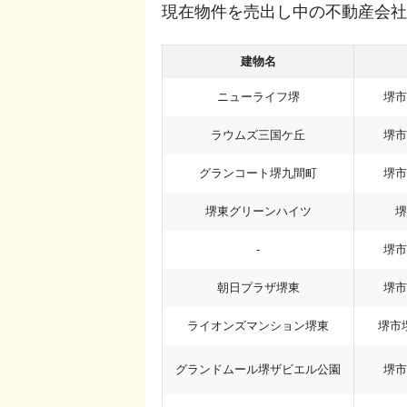
現在物件を売出し中の不動産会社
建物名
ニューライフ堺
堺市
ラウムズ三国ケ丘
堺市
グランコート堺九間町
堺市
堺東グリーンハイツ
堺
-
堺市
朝日プラザ堺東
堺市
ライオンズマンション堺東
堺市
グランドムール堺ザビエル公園
堺市