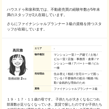
ハウスドゥ和泉和気では、不動産売買の経験年数が5年未
満のスタッフが2人在籍しています。
さらにファイナンシャルプランナー３級の資格を持つスタ
ッフが在籍しています。
エリア
-
髙田雅
物件種別
マンション一室 / 一戸建て / 土地 /
ビル一室 / 店舗・事務所・倉庫 / マ
ンション一棟 / アパート一棟 / ビル
一棟
売却理由
住み替え / 相続 / 住宅ローンで困っ
2
ている / 不要物件の処分 / 離婚 / 転
勤務経験
年目
勤 / 金銭的な理由のため
資格
ファイナンシャルプランナー３級
１９・１７・１１歳の母です。 子供たちが大きくなるにつれ
部屋数が足りなくなっていき、賃貸で探したのですが子供たち