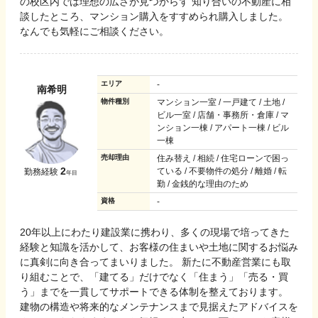
の校区内では理想の広さが見つからず 知り合いの不動産に相
談したところ、マンション購入をすすめられ購入しました。
なんでも気軽にご相談ください。
エリア
-
南希明
物件種別
マンション一室 / 一戸建て / 土地 /
ビル一室 / 店舗・事務所・倉庫 / マ
ンション一棟 / アパート一棟 / ビル
一棟
売却理由
住み替え / 相続 / 住宅ローンで困っ
2
ている / 不要物件の処分 / 離婚 / 転
勤務経験
年目
勤 / 金銭的な理由のため
資格
-
20年以上にわたり建設業に携わり、多くの現場で培ってきた
経験と知識を活かして、お客様の住まいや土地に関するお悩み
に真剣に向き合ってまいりました。 新たに不動産営業にも取
り組むことで、「建てる」だけでなく「住まう」「売る・買
う」までを一貫してサポートできる体制を整えております。
建物の構造や将来的なメンテナンスまで見据えたアドバイスを