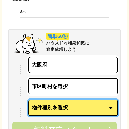
3
人
簡単60秒
ハウスドゥ和泉和気
に
査定依頼しよう