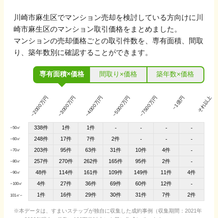
川崎市麻生区
でマンション売却を検討している方向けに
川
崎市麻生区
のマンション取引価格をまとめました。
マンションの売却価格ごとの取引件数を、専有面積、間取
り、築年数別に確認することができます。
専有面積×価格
間取り×価格
築年数×価格
~2000万円
~3000万円
~4000万円
~5000万円
~7500万円
~1億円
それ以上
338件
1件
1件
-
-
-
-
~50㎡
248件
17件
7件
2件
-
-
-
~60㎡
203件
95件
63件
31件
10件
4件
-
~70㎡
257件
270件
262件
165件
95件
2件
-
~80㎡
48件
114件
161件
109件
149件
11件
4件
~90㎡
4件
27件
36件
69件
60件
12件
-
~100㎡
1件
16件
29件
30件
31件
7件
2件
101㎡~
本データは、すまいステップが独自に収集した成約事例（収集期間：2021年