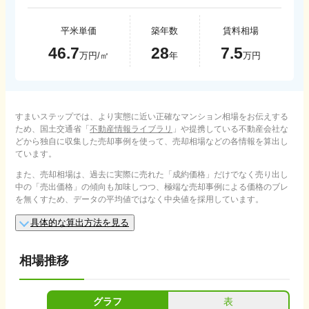
平米単価
築年数
賃料相場
46.7
28
7.5
万円/㎡
年
万円
すまいステップでは、より実態に近い正確なマンション相場をお伝えする
ため、国土交通省「
不動産情報ライブラリ
」や提携している不動産会社な
どから独自に収集した売却事例を使って、売却相場などの各情報を算出し
ています。
また、売却相場は、過去に実際に売れた「成約価格」だけでなく売り出し
中の「売出価格」の傾向も加味しつつ、極端な売却事例による価格のブレ
を無くすため、データの平均値ではなく中央値を採用しています。
具体的な算出方法を見る
相場推移
グラフ
表