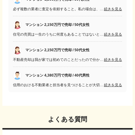
必ず複数の業者に査定を依頼すること。私の場合は、自身の都合で２社でしたが、３、４社に依頼すると、売るための情報をより多く得ることができるのではないでしょうか。また、業者選定にあたっては、日ごろから熱心に売却物件を募集するチラシを投函する業者から選びました。また、インターネット等で、そうした業者の口コミを調べるのも大切かと思います。
続きを見る
マンション 2,150万円で売却 / 50代女性
住宅の売買は一生のうちに何度もあることではないと思うので、不動産に関わっていない人は知識に乏しいし、不安を感じると思う。有名不動産会社なら安心要素もたくさんあると思うが、私の場合は不動産会社の名よりも担当者の方が親身になって意向を聞き入れてくださった結果。 担当者との相性も重要だと感じた。
続きを見る
マンション 2,150万円で売却 / 50代女性
不動産売却は我が家では初めてのことだったので分からないことばかりでしたが、不動産会社に任せるだけではなく希望、要望、不安なことは何でも相談することが大ことだと思いました。
続きを見る
マンション 4,380万円で売却 / 40代男性
信用のおける不動業者と担当者を見つけることが大切だと思った。自信を持って物件を担いでくれる担当者が良いと思った。 細かい疑問にも確実に答えてくれる担当者の方が安心
続きを見る
よくある質問