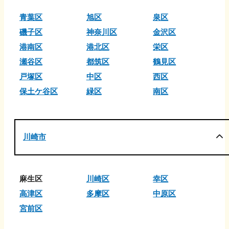
青葉区
旭区
泉区
磯子区
神奈川区
金沢区
港南区
港北区
栄区
瀬谷区
都筑区
鶴見区
戸塚区
中区
西区
保土ケ谷区
緑区
南区
川崎市
麻生区
川崎区
幸区
高津区
多摩区
中原区
宮前区