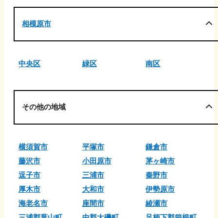
相模原市
中央区
緑区
南区
その他の地域
横須賀市
平塚市
鎌倉市
藤沢市
小田原市
茅ヶ崎市
逗子市
三浦市
秦野市
厚木市
大和市
伊勢原市
海老名市
座間市
綾瀬市
三浦郡葉山町
中郡大磯町
足柄下郡箱根町