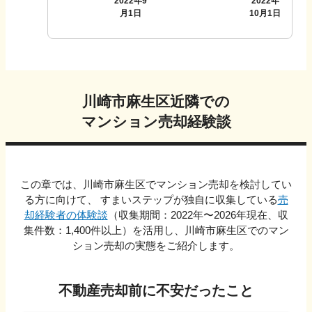
2022年9
2022年
月1日
10月1日
川崎市麻生区
近隣での
マンション売却経験談
この章では、
川崎市麻生区
でマンション売却を検討してい
る方に向けて、 すまいステップが独自に収集している
売
却経験者の体験談
（収集期間：2022年〜
2026
年現在、収
集件数：
1,400
件以上）を活用し、
川崎市麻生区
でのマン
ション売却の実態をご紹介します。
不動産売却前に不安だったこと