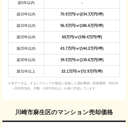
築5年以内
-
築10年以内
70.9
万円/㎡
(
234.3
万円/坪
)
築15年以内
56.5
万円/㎡
(
186.6
万円/坪
)
築20年以内
60
万円/㎡
(
198.4
万円/坪
)
築25年以内
43.7
万円/㎡
(
144.2
万円/坪
)
築30年以内
39.5
万円/㎡
(
130.6
万円/坪
)
築31年以上
22.1
万円/㎡
(
72.9
万円/坪
)
本データは、すまいステップが独自に収集した成約事例（収集期間：2021年
～2026年現在、件数：100万件以上）を基に作成しています。
川崎市麻生区
のマンション売却価格