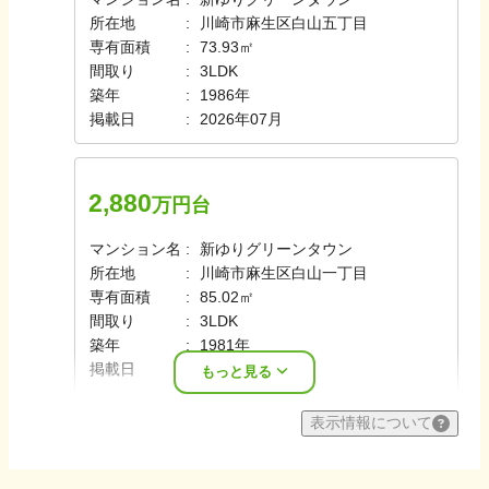
所在地
川崎市麻生区白山五丁目
専有面積
73.93㎡
間取り
3LDK
築年
1986年
掲載日
2026年07月
2,880
万円台
マンション名
新ゆりグリーンタウン
所在地
川崎市麻生区白山一丁目
専有面積
85.02㎡
間取り
3LDK
築年
1981年
掲載日
2026年07月
もっと見る
表示情報について