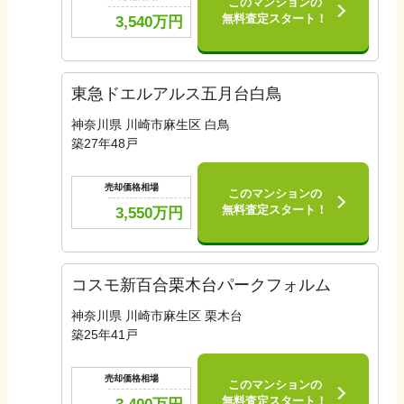
このマンションの
無料査定スタート！
3,540
万円
東急ドエルアルス五月台白鳥
神奈川県 川崎市麻生区 白鳥
築
27
年
48
戸
売却価格相場
このマンションの
無料査定スタート！
3,550
万円
コスモ新百合栗木台パークフォルム
神奈川県 川崎市麻生区 栗木台
築
25
年
41
戸
売却価格相場
このマンションの
無料査定スタート！