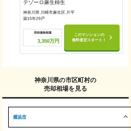
テゾーロ麻生柿生
神奈川県 川崎市麻生区 片平
築
15
年
29
戸
売却価格相場
このマンションの
無料査定スタート！
3,350
万円
神奈川県
の市区町村の
売却相場を見る
横浜市