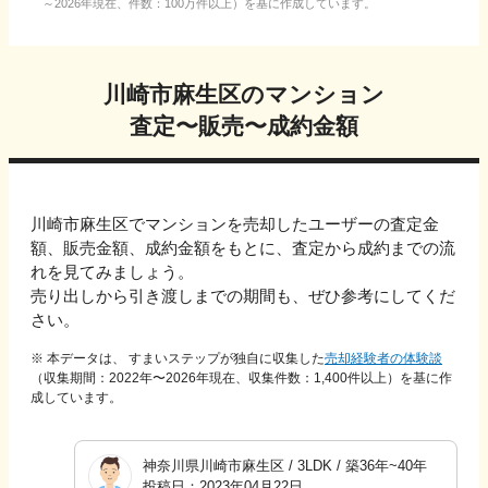
～2026年現在、件数：100万件以上）を基に作成しています。
川崎市麻生区
のマンション
査定〜販売〜成約金額
川崎市麻生区
でマンションを売却したユーザーの査定金
額、販売金額、成約金額をもとに、
査定から成約までの流
れを見てみましょう。
売り出しから引き渡しまでの期間も、ぜひ参考にしてくだ
さい。
※ 本データは、 すまいステップが独自に収集した
売却経験者の体験談
（収集期間：2022年〜
2026
年現在、収集件数：
1,400
件以上）を基に作
成しています。
神奈川県川崎市麻生区
/
3LDK
/
築36年~40年
投稿日：
2023年04月22日