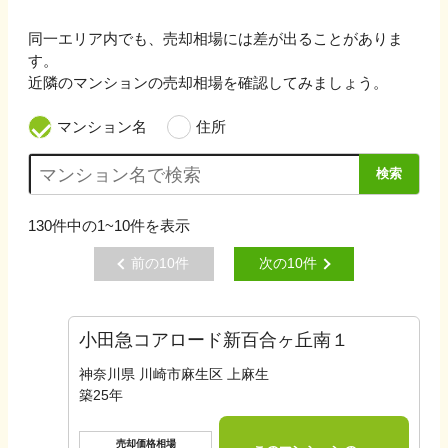
同一エリア内でも、売却相場には差が出ることがありま
す。
近隣のマンションの売却相場を確認してみましょう。
マンション名
住所
検索
130
件中の
1~10
件を表示
前の
10
件
次の
10
件
小田急コアロード新百合ヶ丘南１
神奈川県 川崎市麻生区 上麻生
築
25
年
売却価格相場