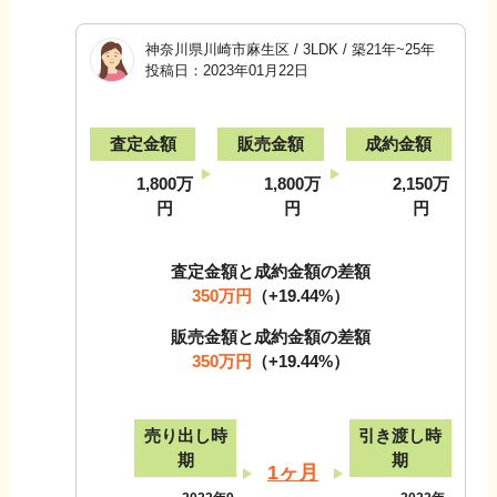
神奈川県川崎市麻生区
/
3LDK
/
築21年~25年
投稿日：
2023年01月22日
査定金額
販売金額
成約金額
1,800万
1,800万
2,150万
円
円
円
査定金額と成約金額の差額
350万円
（
+19.44
%）
販売金額と成約金額の差額
350万円
（
+19.44
%）
売り出し時
引き渡し時
期
期
1ヶ月