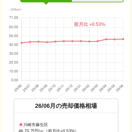
（万円/m²）
前月比
+0.53
%
26/06
月の売却価格相場
川崎市麻生区
46.70 万円/㎡（前月比+0.53%）