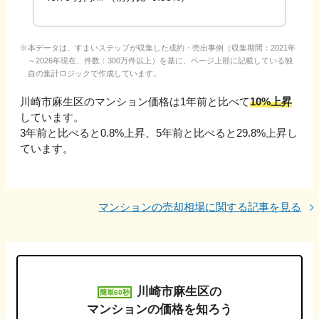
本データは、すまいステップが収集した成約・売出事例（収集期間：2021年
～2026年現在、件数：300万件以上）を基に、ページ上部に記載している独
自の集計ロジックで作成しています。
川崎市麻生区
のマンション価格は1年前と比べて
10%上昇
しています。
3年前と比べると
0.8%上昇
、
5年前と比べると
29.8%上昇
し
ています。
マンションの売却相場に関する記事を見る
川崎市麻生区
の
簡単60秒
マンションの価格を知ろう