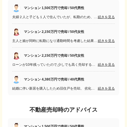
マンション 1,500万円で売却 / 50代男性
夫婦２人と子ども１人で住んでいたが、転勤のため、夫婦２人が他県へ引越しした。その後、子どもが大学在学中は１人で住んでいたが、就職で引っ越すことで空き家となり、売ることにした。
続きを見る
マンション 2,150万円で売却 / 50代女性
主人と娘が同時に転勤になり通勤時間を考慮した結果,引っ越しするにあたりマンションの売却を決めた。 ローンも10年残っていたので売却金額も気になった。
続きを見る
マンション 2,150万円で売却 / 50代女性
ローンが10年残っていたので,少しでも高く売却する為のアドバイスが欲しかった。 また,居住中での売却は考えていなかったので退去後,早めの買い取り先を見つけてもらいたかった。
続きを見る
マンション 4,380万円で売却 / 40代男性
結婚に伴い新居を購入したため旧住戸を売却。 劣化の修復をどこまでやったらよいのかわからなかった。 妥当な売り出し価格と販売価格が分からなかった。
続きを見る
不動産売却時のアドバイス
マンション 1,500万円で売却 / 50代男性