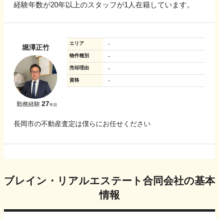
経験年数が20年以上のスタッフが1人在籍しています。
エリア
-
堀澤正竹
物件種別
-
売却理由
-
資格
-
27
勤務経験
年目
長岡市の不動産査定は僕らにお任せください
ブレイン・リアルエステート合同会社
の基本
情報