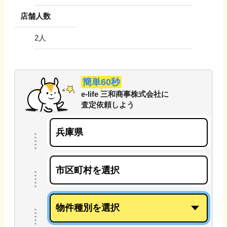
店舗人数
2
人
簡単60秒
e-life 三和商事株式会社
に
査定依頼しよう