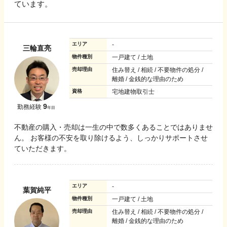
ています。
エリア
-
三輪直亮
物件種別
一戸建て / 土地
売却理由
住み替え / 相続 / 不要物件の処分 /
離婚 / 金銭的な理由のため
資格
宅地建物取引士
9
勤務経験
年目
不動産の購入・売却は一生の中で数多くあることではありませ
ん。 お客様の不安を取り除けるよう、しっかりサポートさせ
ていただきます。
エリア
-
葉賀純平
物件種別
一戸建て / 土地
売却理由
住み替え / 相続 / 不要物件の処分 /
離婚 / 金銭的な理由のため