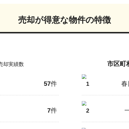
売却が得意な物件の特徴
市区町
売却実績数
57
件
春
1
7
件
2