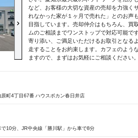
など、お客様の大切な資産の売却を力強く
れなかった家が１ヶ月で売れた」とのお声
目指しています。売却仲介はもちろん、買
ムのご相談までワンストップで対応可能で
寄り添い、ご満足いただけるお取引となる
走することをお約束します。カフェのよう
店内の様子
ますので、まずはお気軽にご相談ください
原町4丁目67番 ハウスボカン春日井店
で10分、JR中央線「勝川駅」から車で8分