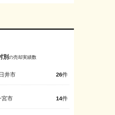
村別
の売却実績数
日井市
26
件
一宮市
14
件