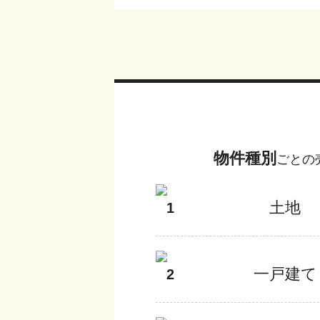
物件種別
ごとの
土地
1
一戸建て
2