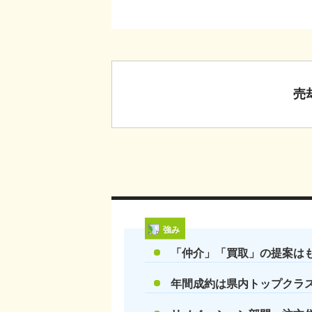
売
強み
「仲介」「買取」の提案は
年間成約は県内トップクラス