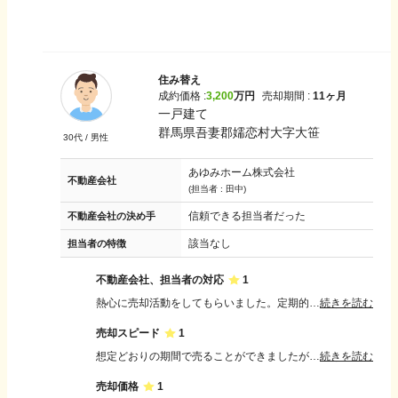
住み替え
成約価格 :
3,200
万円
売却期間 :
11ヶ月
一戸建て
群馬県吾妻郡嬬恋村大字大笹
30
代 /
男性
あゆみホーム株式会社
不動産会社
(担当者 :
田中
)
信頼できる担当者だった
不動産会社の決め手
該当なし
担当者の特徴
不動産会社、担当者の対応
1
熱心に売却活動をしてもらいました。定期的な状況の連絡と質問に対する早い回答でスムーズなコミュニケーションが取れていた思います。LINEで連絡取れて便利でした
続きを読む
売却スピード
1
想定どおりの期間で売ることができましたがもっと早く売りたかった。十分な説明があったので売却スピードは満足しています。もっと遅かったら困りました
続きを読む
売却価格
1