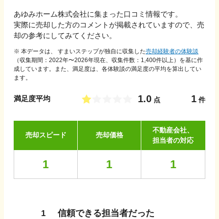
あゆみホーム株式会社
に集まった口コミ情報です。
実際に売却した方のコメントが掲載されていますので、売
却の参考にしてみてください。
※ 本データは、 すまいステップが独自に収集した
売却経験者の体験談
（収集期間：2022年〜
2026
年現在、収集件数：
1,400
件以上）を基に作
成しています。また、満足度は、各体験談の満足度の平均を算出してい
ます。
1.0
1
満足度平均
点
件
不動産会社、
売却スピード
売却価格
担当者の対応
1
1
1
信頼できる担当者だった
1