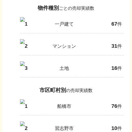
物件種別
ごとの売却実績数
67
1
一戸建て
件
31
2
マンション
件
16
3
土地
件
市区町村別
の売却実績数
76
1
船橋市
件
10
2
習志野市
件