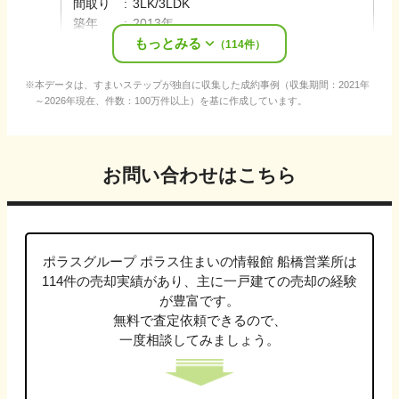
間取り
:
3LK/3LDK
築年
:
2013年
もっとみる
売却時期
:
2025年12月
（
114
件）
本データは、すまいステップが独自に収集した成約事例（収集期間：2021年
～2026年現在、件数：100万件以上）を基に作成しています。
お問い合わせはこちら
ポラスグループ ポラス住まいの情報館 船橋営業所
は
114
件の売却実績があり、主に
一戸建て
の売却の経験
が豊富です。
無料で査定依頼できるので、
一度相談してみましょう。