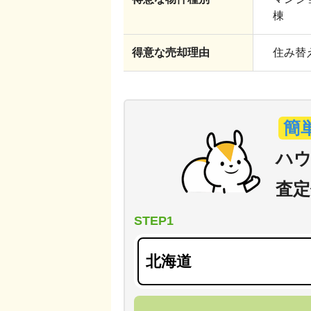
棟
得意な売却理由
住み替え
簡
ハウ
査定
STEP1