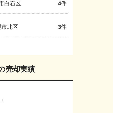
市白石区
4
件
幌市北区
3
件
の売却実績
？」