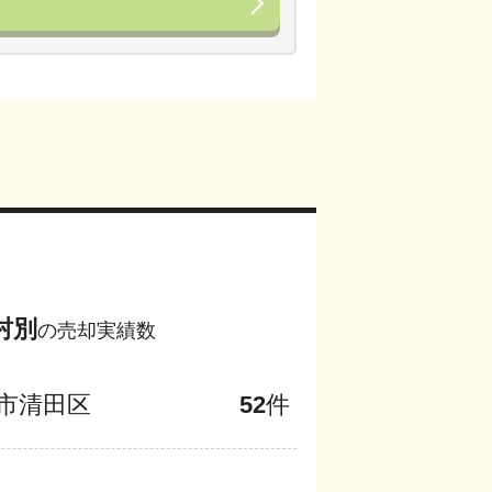
村別
の売却実績数
市清田区
52
件