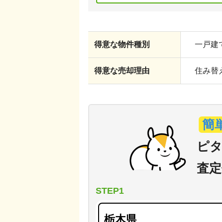
得意な物件種別
一戸建て
得意な売却理由
住み替え
簡
ピタ
査定
STEP1