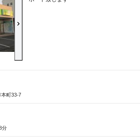
店内の様子
町33-7
8分