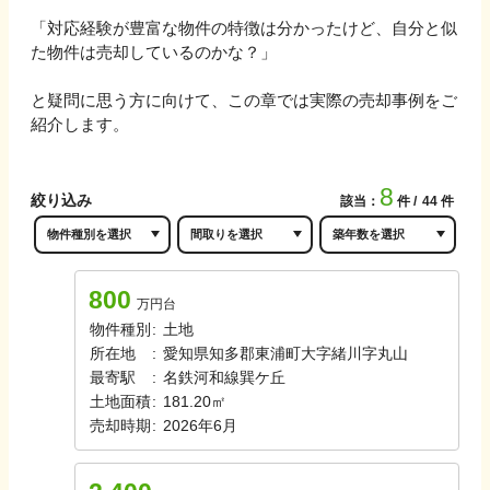
「対応経験が豊富な物件の特徴は分かったけど、自分と似
た物件は売却しているのかな？」
と疑問に思う方に向けて、この章では実際の売却事例をご
紹介します。
8
絞り込み
該当：
件
44
件
800
万円台
物件種別
:
土地
所在地
:
愛知県知多郡東浦町大字緒川字丸山
最寄駅
:
名鉄河和線
巽ケ丘
土地面積
:
181.20㎡
売却時期
:
2026年6月