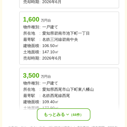
売却時期
:
2026年6月
1,600
万円台
物件種別
:
一戸建て
所在地
:
愛知県碧南市池下町一丁目
最寄駅
:
名鉄三河線
碧南中央
建物面積
:
106.50㎡
土地面積
:
147.10㎡
売却時期
:
2026年6月
3,500
万円台
物件種別
:
一戸建て
所在地
:
愛知県西尾市山下町東八幡山
最寄駅
:
名鉄西尾線
西尾
建物面積
:
109.40㎡
土地面積
:
177.90㎡
もっとみる
売却時期
:
2026年5月
（
44
件）