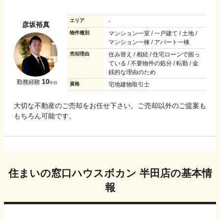
エリア
-
彦坂裕真
物件種別
マンション一室 / 一戸建て / 土地 /
マンション一棟 / アパート一棟
売却理由
住み替え / 相続 / 住宅ローンで困っ
ている / 不要物件の処分 / 転勤 / 金
銭的な理由のため
10
勤務経験
年目
資格
宅地建物取引士
大切な不動産のご売却をお任せ下さい。ご売却以外のご提案も
もちろん可能です。
住まいの窓口ハウスボカン 半田店
の基本情
報