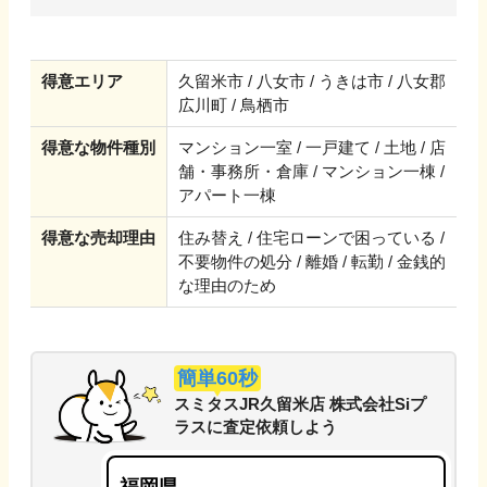
得意エリア
久留米市 / 八女市 / うきは市 / 八女郡
広川町 / 鳥栖市
得意な物件種別
マンション一室 / 一戸建て / 土地 / 店
舗・事務所・倉庫 / マンション一棟 /
アパート一棟
得意な売却理由
住み替え / 住宅ローンで困っている /
不要物件の処分 / 離婚 / 転勤 / 金銭的
な理由のため
簡単60秒
スミタスJR久留米店 株式会社Siプ
ラス
に
査定依頼しよう