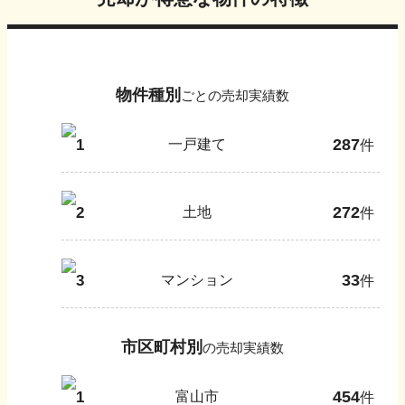
物件種別
ごとの売却実績数
287
1
一戸建て
件
272
2
土地
件
33
3
マンション
件
市区町村別
の売却実績数
454
1
富山市
件