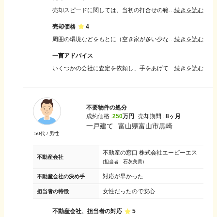
売却スピードに関しては、当初の打合せの範囲であり満足しています。また、結果だけでなくプロセスにも満足しています。私の契約した会社は、「立て看板を置いても良いですか？WEBでPOPを付けて販促しても良いですか？」と次の活動を示してくれましたし、こんな方に興味をもって頂けそうです、と前広に情報共有をしてくれました。ほったらかしにされていない・販促して頂いている、と実感が持てたことが満足の理由です。
続きを読む
売却価格
4
周囲の環境などをもとに（空き家が多い少ないとか、学校が近い遠いとか）、相場価格はこのぐらい、と十分な説明を頂きました。金額は多ければ多いほど良いので満足というのはないですが、納得はできました。販売価格についても十分に協議できました。
続きを読む
一言アドバイス
いくつかの会社に査定を依頼し、手をあげてくれた複数の会社さんと話をしてみることをお勧めします。こちらは素人で会社さんは専門家です。「腹を割って」質問・希望・不安に思っていることなど、全てを聞いて頂き、その対応をみて、会社さんを選ぶことをお勧めします。私の場合もそうでしたが、この物件に対して強い興味があるか、得意か、誠意があるか、信頼できるか否か、会社さんによりそれぞれで、違いがあるからです。それは査定後に話をしてみないと判明しません。また、会社選定後も任せっきりではなく、いろいろと話をしてみることをお勧めします。そして、自分が満足できない内容であれば絶対に契約しないこと、が重要と考えます。
続きを読む
不要物件の処分
成約価格 :
250
万円
売却期間 :
8ヶ月
一戸建て
富山県富山市黒崎
50
代 /
男性
不動産の窓口 株式会社エーピーエス
不動産会社
(担当者 :
石灰美貴
)
対応が早かった
不動産会社の決め手
女性だったので安心
担当者の特徴
不動産会社、担当者の対応
5