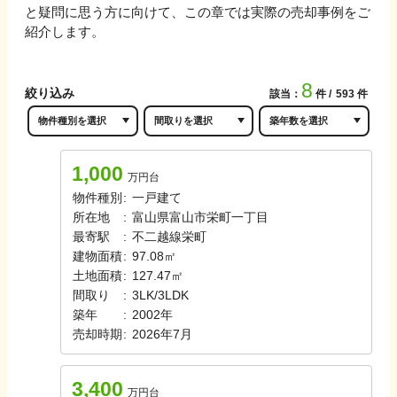
と疑問に思う方に向けて、この章では実際の売却事例をご
紹介します。
8
絞り込み
該当：
件
593
件
1,000
万円台
物件種別
:
一戸建て
所在地
:
富山県富山市栄町一丁目
最寄駅
:
不二越線
栄町
建物面積
:
97.08㎡
土地面積
:
127.47㎡
間取り
:
3LK/3LDK
築年
:
2002年
売却時期
:
2026年7月
3,400
万円台