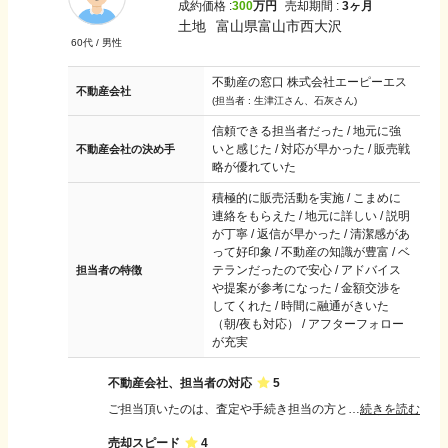
成約価格 :
300
万円
売却期間 :
3ヶ月
土地
富山県富山市西大沢
60
代 /
男性
不動産の窓口 株式会社エーピーエス
不動産会社
(担当者 :
生津江さん、石灰さん
)
信頼できる担当者だった / 地元に強
いと感じた / 対応が早かった / 販売戦
不動産会社の決め手
略が優れていた
積極的に販売活動を実施 / こまめに
連絡をもらえた / 地元に詳しい / 説明
が丁寧 / 返信が早かった / 清潔感があ
って好印象 / 不動産の知識が豊富 / ベ
テランだったので安心 / アドバイス
担当者の特徴
や提案が参考になった / 金額交渉を
してくれた / 時間に融通がきいた
（朝/夜も対応） / アフターフォロー
が充実
不動産会社、担当者の対応
5
ご担当頂いたのは、査定や手続き担当の方と販売を担当している方でした。おふたりともプロフェッショナルで、きちんとお仕事をなさっていると感じ信頼できましたし、それぞれに良い説明をして頂けて、満足しています。
続きを読む
売却スピード
4