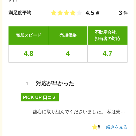
4.5
3
満足度平均
点
件
不動産会社、
売却スピード
売却価格
担当者の対応
4.8
4
4.7
対応が早かった
1
PICK UP 口コミ
熱心に取り組んでくださいました。 私は売却する家より離れていたのですが、電話の対応も丁寧で何度も電話をくださいました。 納得のいく素晴らしい会社です。
5
続きを見る