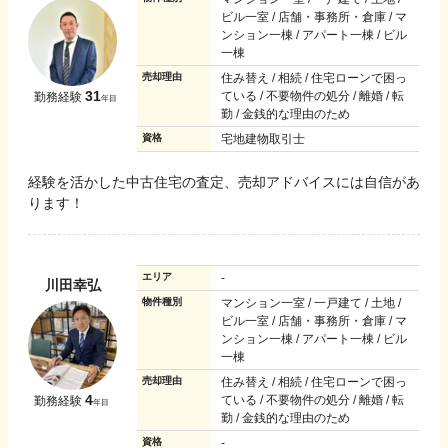
ビル一室 / 店舗・事務所・倉庫 / マ
ンション一棟 / アパート一棟 / ビル
一棟
売却理由
住み替え / 相続 / 住宅ローンで困っ
31
ている / 不要物件の処分 / 離婚 / 転
勤務経験
年目
勤 / 金銭的な理由のため
資格
宅地建物取引士
経験を活かした中古住宅の査定、売却アドバイスには自信があ
ります！
エリア
-
川田幸弘
物件種別
マンション一室 / 一戸建て / 土地 /
ビル一室 / 店舗・事務所・倉庫 / マ
ンション一棟 / アパート一棟 / ビル
一棟
売却理由
住み替え / 相続 / 住宅ローンで困っ
4
ている / 不要物件の処分 / 離婚 / 転
勤務経験
年目
勤 / 金銭的な理由のため
資格
-