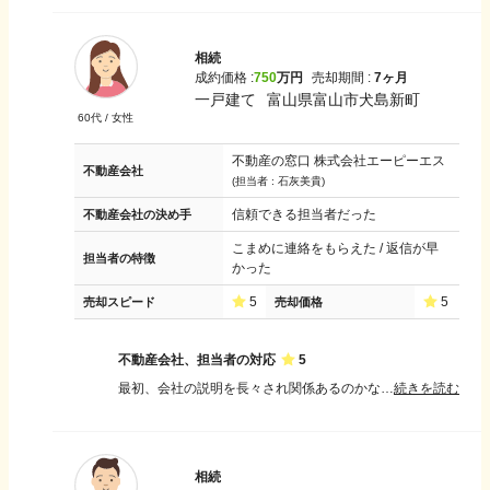
相続
成約価格 :
750
万円
売却期間 :
7ヶ月
一戸建て
富山県富山市犬島新町
60
代 /
女性
不動産の窓口 株式会社エーピーエス
不動産会社
(担当者 :
石灰美貴
)
信頼できる担当者だった
不動産会社の決め手
こまめに連絡をもらえた / 返信が早
担当者の特徴
かった
5
5
売却スピード
売却価格
不動産会社、担当者の対応
5
最初、会社の説明を長々され関係あるのかなと疑問に思っていたがそのおかげでその会社に信頼感が持てました。 担当の方も人当たりがよく好感が持てました。売却までの過程、費用など丁寧に説明していただきよく理解できました。経過なども連絡してくださり安心できました。親が残してくれた家でしたが私の思いを汲んで大事にしてくれました
続きを読む
相続