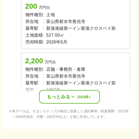
200
万円台
物件種別
:
土地
所在地
:
富山県射水市善光寺
最寄駅
:
新湊港線
第一イン新湊クロスベイ前
土地面積
:
527.00㎡
売却時期
:
2026年6月
2,200
万円台
物件種別
:
店舗・事務所・倉庫
所在地
:
富山県射水市善光寺
最寄駅
:
新湊港線
第一イン新湊クロスベイ前
築年
:
1987年
もっとみる
売却時期
:
2026年6月
（
593
件）
本データは、すまいステップが独自に収集した成約事例（収集期間：2021年
～2026年現在、件数：100万件以上）を基に作成しています。