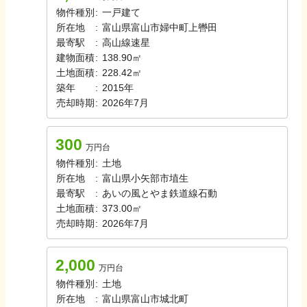
物件種別
:
一戸建て
所在地
:
富山県富山市婦中町上轡田
最寄駅
:
高山線
速星
建物面積
:
138.90㎡
土地面積
:
228.42㎡
築年
:
2015年
売却時期
:
2026年7月
300
万円台
物件種別
:
土地
所在地
:
富山県小矢部市埴生
最寄駅
:
あいの風とやま鉄道線
石動
土地面積
:
373.00㎡
売却時期
:
2026年7月
2,000
万円台
物件種別
:
土地
所在地
:
富山県富山市城北町