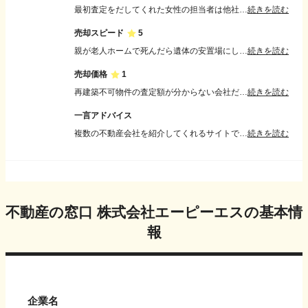
最初査定をだしてくれた女性の担当者は他社よりも早く査定額をだしてくれてよかった。次に販売担当になった男の人は道路の道幅の測定方法もわからいし、「測量すれば再建築可能物件になる」とかわけのわからない人だった。結局最初の女性が担当になってくれ、安心した。
続きを読む
売却スピード
5
親が老人ホームで死んだら遺体の安置場にしようと思って、当分売れないだろうと思っていた。年内に買い手えを見つけて早いなと思った。遺体の安置場がなくなった。
続きを読む
売却価格
1
再建築不可物件の査定額が分からない会社だったので、自分で調べた。再建築不可物件と査定した会社の値段にプラスアルファした値段で売ってくれとこちらから頼んだ。
続きを読む
一言アドバイス
複数の不動産会社を紹介してくれるサイトで、多くの会社の話を聞くとよい。各社で意見が分かれても、自分で市役所に問い合わせて正しい対処法を調べることが必要。
続きを読む
不動産の窓口 株式会社エーピーエス
の基本情
報
企業名