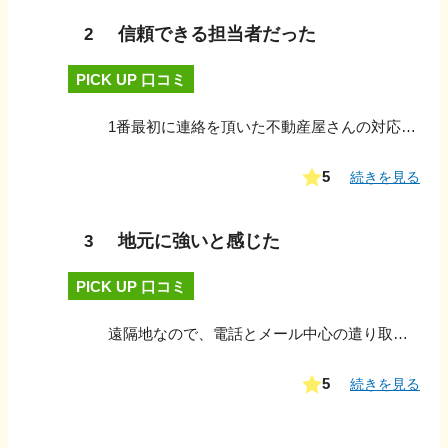
信頼できる担当者だった
2
PICK UP 口コミ
1番最初に連絡を頂いた不動産屋さんの対応は、なかなかこの物件は難しいとのことで諦めかけていたところに、エーピーエスさんから連絡がありそこからの対応が親切丁寧で、約3か月後には無事売却できました。
5
続きを見る
地元に強いと感じた
3
PICK UP 口コミ
遠隔地なので、電話とメール中心の遣り取りでした。こまめに連絡を頂き、その都度状況を詳しく説明して頂きました。毎回の対応も丁寧で良かったです。
5
続きを見る