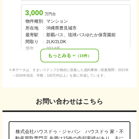
3,000
万円台
物件種別
:
マンション
所在地
:
沖縄県豊見城市
最寄駅
:
那覇バス、琉球バス
ゆたか保育園前
間取り
:
2LK/2LDK
築年
:
2014年
もっとみる
売却時期
:
2025年夏
（
15
件）
本データは、すまいステップが独自に収集した成約事例（収集期間：2021年
～2026年現在、件数：100万件以上）を基に作成しています。
お問い合わせはこちら
株式会社ハウスドゥ・ジャパン ハウスドゥ 家・不
動産買取専門店 糸満
は
15
件の売却実績があり、主に