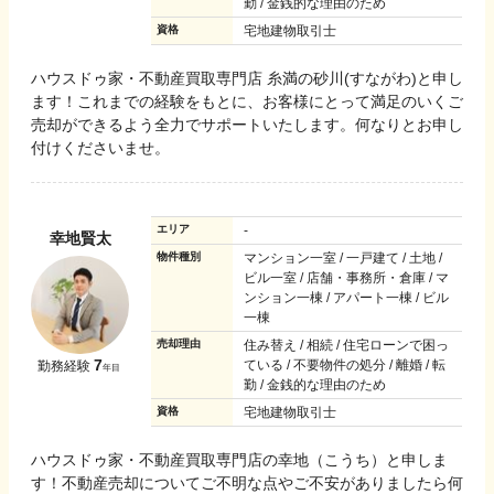
勤 / 金銭的な理由のため
資格
宅地建物取引士
ハウスドゥ家・不動産買取専門店 糸満の砂川(すながわ)と申し
ます！これまでの経験をもとに、お客様にとって満足のいくご
売却ができるよう全力でサポートいたします。何なりとお申し
付けくださいませ。
エリア
-
幸地賢太
物件種別
マンション一室 / 一戸建て / 土地 /
ビル一室 / 店舗・事務所・倉庫 / マ
ンション一棟 / アパート一棟 / ビル
一棟
売却理由
住み替え / 相続 / 住宅ローンで困っ
7
ている / 不要物件の処分 / 離婚 / 転
勤務経験
年目
勤 / 金銭的な理由のため
資格
宅地建物取引士
ハウスドゥ家・不動産買取専門店の幸地（こうち）と申しま
す！不動産売却についてご不明な点やご不安がありましたら何