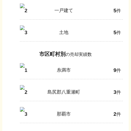
5
2
一戸建て
件
5
3
土地
件
市区町村別
の売却実績数
9
1
糸満市
件
3
2
島尻郡八重瀬町
件
2
3
那覇市
件