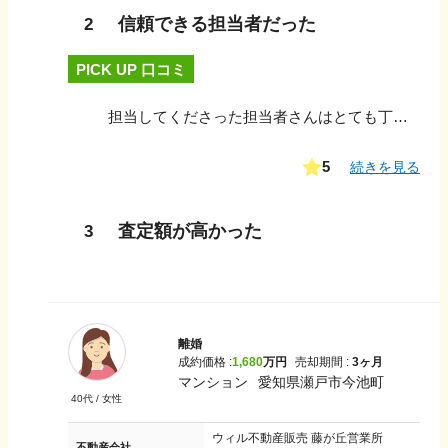
信頼できる担当者だった
2
PICK UP 口コミ
担当してくださった担当者さんはとても丁寧で一生懸命な方でした。 対応も素早くとても満足しております。 他の不動産の方ともやりとりはしていましたが担当者さんの方が対応が良く感じました。
5
続きを見る
査定額が高かった
3
離婚
成約価格 :
1,680
万円
売却期間 :
3ヶ月
マンション
愛知県瀬戸市今池町
40
代 /
女性
ウィル不動産販売 藤が丘営業所
不動産会社