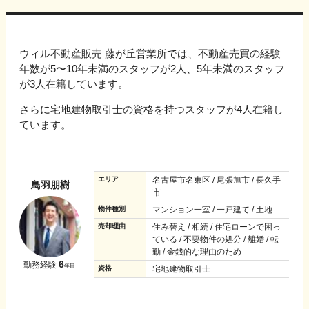
ウィル不動産販売 藤が丘営業所では、不動産売買の経験
年数が5〜10年未満のスタッフが2人、5年未満のスタッフ
が3人在籍しています。
さらに宅地建物取引士の資格を持つスタッフが4人在籍し
ています。
エリア
名古屋市名東区 / 尾張旭市 / 長久手
鳥羽朋樹
市
物件種別
マンション一室 / 一戸建て / 土地
売却理由
住み替え / 相続 / 住宅ローンで困っ
ている / 不要物件の処分 / 離婚 / 転
勤 / 金銭的な理由のため
6
勤務経験
年目
資格
宅地建物取引士