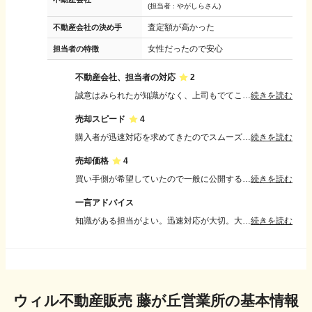
(担当者 :
やがしらさん
)
査定額が高かった
不動産会社の決め手
女性だったので安心
担当者の特徴
不動産会社、担当者の対応
2
誠意はみられたが知識がなく、上司もでてこないのでかなりイライラした。知り合いの不動産屋がいなければ話が進んでいない。ウィル不動産はおすすめではない会社である。大きなお金が動くのでしっかりしてほしかった
続きを読む
売却スピード
4
購入者が迅速対応を求めてきたのでスムーズには行なえた。ただ不動産屋の担当が知識が全然なく、購入者様のほうにばかり連絡をとって要るのでこちらは知り合いの不動産屋宅建保持者に色々話を聞いて動かないといけないのが難儀でした
続きを読む
売却価格
4
買い手側が希望していたので一般に公開するより希望価格に近かった。築20年なので売却できるか不安があったが購入者側が予算2000万リフォーム込みの提示があり途中でリフォームにお金がかかるから購入金額を下げれないかと交渉してきたが踏ん張って1750万から1680万に落ち着いた
続きを読む
一言アドバイス
知識がある担当がよい。迅速対応が大切。大きなお金がうごくのでしっかり何社も査定して欲しい。 知り合いの不動産宅建保持者はベテランの50代後半だったので税金の話やらホントに助けになりましたので信頼できる会社を見つけて欲しい
続きを読む
ウィル不動産販売 藤が丘営業所
の基本情報