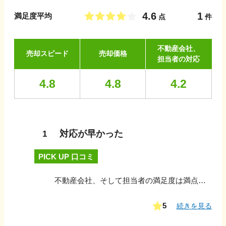
4.6
1
満足度平均
点
件
不動産会社、
売却スピード
売却価格
担当者の対応
4.8
4.8
4.2
対応が早かった
1
PICK UP 口コミ
不動産会社、そして担当者の満足度は満点でした。理由は一つ、結果的にきっちりと希望期間内で成約までこぎつけてくれた事です。また、あえて云うなら売り出し期間中も定期的に状況と見通しを報告してくれた事です。
5
続きを見る