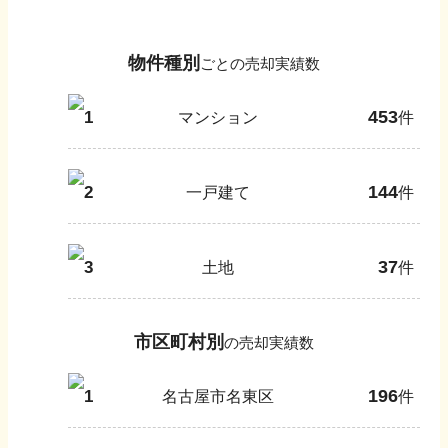
物件種別
ごとの売却実績数
453
1
マンション
件
144
2
一戸建て
件
37
3
土地
件
市区町村別
の売却実績数
196
1
名古屋市名東区
件