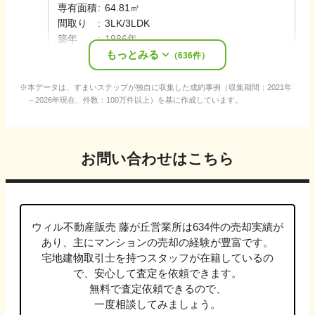
専有面積
:
64.81㎡
間取り
:
3LK/3LDK
築年
:
1986年
もっとみる
売却時期
:
2025年5月
（
636
件）
本データは、すまいステップが独自に収集した成約事例（収集期間：2021年
～2026年現在、件数：100万件以上）を基に作成しています。
お問い合わせはこちら
ウィル不動産販売 藤が丘営業所
は
634
件の売却実績が
あり、主に
マンション
の売却の経験が豊富です。
宅地建物取引士
を持つスタッフが在籍しているの
で、安心して査定を依頼できます。
無料で査定依頼できるので、
一度相談してみましょう。