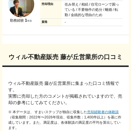
売却理由
住み替え / 相続 / 住宅ローンで困っ
ている / 不要物件の処分 / 離婚 / 転
勤 / 金銭的な理由のため
1
勤務経験
年目
資格
-
ウィル不動産販売 藤が丘営業所
の口コミ
ウィル不動産販売 藤が丘営業所
に集まった口コミ情報で
す。
実際に売却した方のコメントが掲載されていますので、売
却の参考にしてみてください。
※ 本データは、 すまいステップが独自に収集した
売却経験者の体験談
（収集期間：2022年〜
2026
年現在、収集件数：
1,400
件以上）を基に作
成しています。また、満足度は、各体験談の満足度の平均を算出してい
ます。