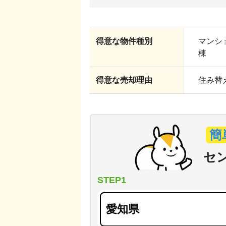
得意な物件種別
マンショ
棟
得意な売却理由
住み替え
簡
セ
STEP1