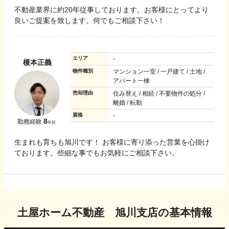
不動産業界に約20年従事しております。お客様にとってより
良いご提案を致します。何でもご相談下さい！
エリア
-
榎本正義
物件種別
マンション一室 / 一戸建て / 土地 /
アパート一棟
売却理由
住み替え / 相続 / 不要物件の処分 /
離婚 / 転勤
資格
-
8
勤務経験
年目
生まれも育ちも旭川です！ お客様に寄り添った営業を心掛け
ております。些細な事でもお気軽にご相談下さい。
土屋ホーム不動産 旭川支店
の基本情報