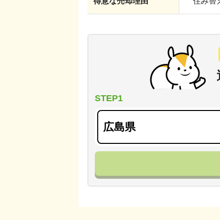
得意な売却理由
住み替え
STEP1