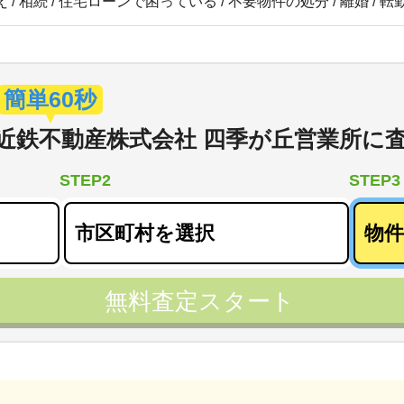
 / 相続 / 住宅ローンで困っている / 不要物件の処分 / 離婚 / 
簡単60秒
近鉄不動産株式会社 四季が丘営業所
に
STEP2
STEP3
無料査定スタート