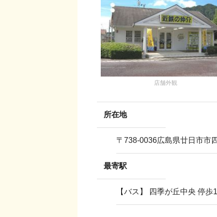
店舗外観
所在地
〒
738-0036
広島県廿日市市
最寄駅
【バス】 四季が丘中央 停歩