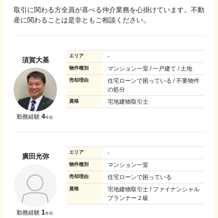
取引に関わる方全員が喜べる仲介業務を心掛けています。不動
産に関わることは是非ともご相談ください。
エリア
-
須賀大基
物件種別
マンション一室 / 一戸建て / 土地
売却理由
住宅ローンで困っている / 不要物件
の処分
資格
宅地建物取引士
4
勤務経験
年目
エリア
-
廣田光弥
物件種別
マンション一室
売却理由
住宅ローンで困っている
資格
宅地建物取引士 / ファイナンシャル
プランナー２級
1
勤務経験
年目