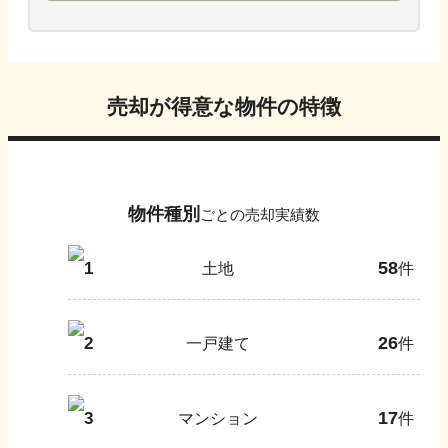
売却が得意な物件の特徴
物件種別
ごとの売却実績数
58
1
土地
件
26
2
一戸建て
件
17
3
マンション
件