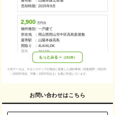
最寄駅
:
山陽本線
北長瀬
売却時期
:
2025年9月
2,900
万円台
物件種別
:
一戸建て
所在地
:
岡山県岡山市中区高島新屋敷
最寄駅
:
山陽本線
高島
間取り
:
4LK/4LDK
築年
:
2017年
もっとみる
売却時期
:
2025年7月
（
101
件）
本データは、すまいステップが独自に収集した成約事例（収集期間：2021年
～2026年現在、件数：100万件以上）を基に作成しています。
お問い合わせはこちら