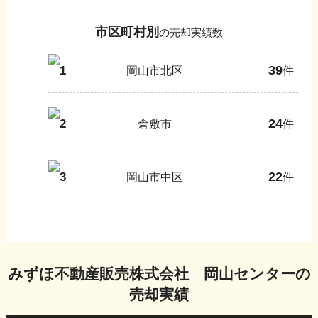
市区町村別
の売却実績数
39
1
岡山市北区
件
24
2
倉敷市
件
22
3
岡山市中区
件
みずほ不動産販売株式会社 岡山センター
の
売却実績