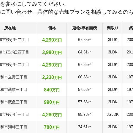
を参考にしてみてください。
に問い合わせ、具体的な売却プランを相談してみるの
所在地
価格
建物/専有面積
間取り
築
4,299
和市桜が丘二丁目
67.85㎡
3LDK
20
万円
3,980
和市桜が丘四丁目
64.51㎡
3LDK
20
万円
4,299
和市桜が丘二丁目
67.85㎡
3LDK
20
万円
2,230
大和市立野三丁目
66.38㎡
3LDK
19
万円
840
大和市蔵敷三丁目
57.58㎡
2LDK
19
万円
990
大和市蔵敷三丁目
57.58㎡
2LDK
19
万円
4,280
和市桜が丘一丁目
95.78㎡
3SLDK
20
万円
780
大和市湖畔三丁目
74.61㎡
3LDK
19
万円