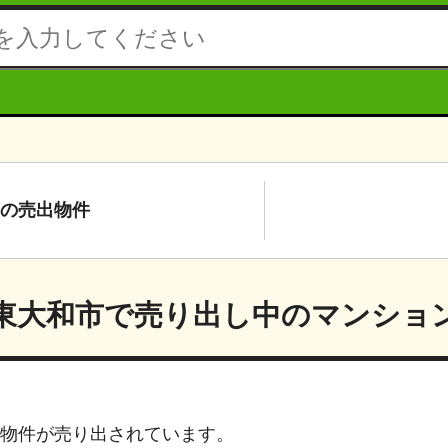
の
売出物件
東大和市
で売り出し中のマンショ
物件が売り出されています。