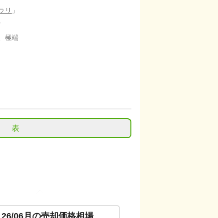
ラリ
」
。
、極端
表
26/06
月の売却価格相場