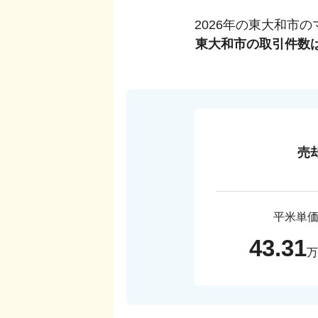
2026
年の
東大和市
の
東大和市
の取引件数
売
平米単
43.31
万