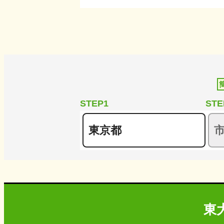
STEP1
STE
東