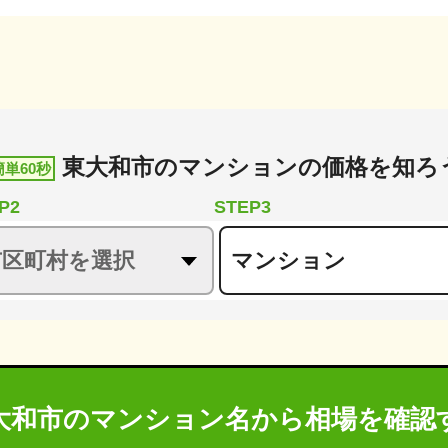
東大和市
の
マンションの価格を知ろ
簡単60秒
P2
STEP3
大和市のマンション名から
相場を確認