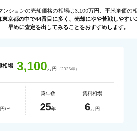
マンションの売却価格の相場は
3,100
万円、平米単価の
は
東京都
の中で
44
番目に多く、売却にやや苦戦しやすい
早めに査定を出してみることをおすすめします。
3,100
却相場
万円
（
2026
年）
価
築年数
賃料相場
25
6
円/㎡
年
万円