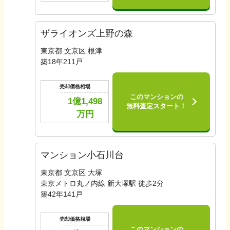
ザライオンズ上野の森
東京都 文京区 根津
築
18
年
211
戸
売却価格相場
このマンションの
1億1,498
無料査定スタート！
万円
マンション小石川台
東京都 文京区 大塚
東京メトロ丸ノ内線 新大塚駅 徒歩2分
築
42
年
141
戸
売却価格相場
このマンションの