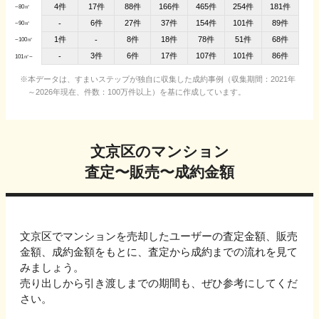
4件
17件
88件
166件
465件
254件
181件
~80㎡
6件
27件
37件
154件
101件
89件
-
~90㎡
1件
8件
18件
78件
51件
68件
-
~100㎡
3件
6件
17件
107件
101件
86件
-
101㎡~
本データは、すまいステップが独自に収集した成約事例（収集期間：2021年
～2026年現在、件数：100万件以上）を基に作成しています。
文京区
のマンション
査定〜販売〜成約金額
文京区
でマンションを売却したユーザーの査定金額、販売
金額、成約金額をもとに、
査定から成約までの流れを見て
みましょう。
売り出しから引き渡しまでの期間も、ぜひ参考にしてくだ
さい。