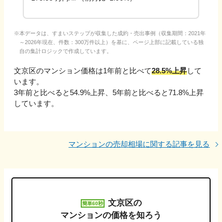
本データは、すまいステップが収集した成約・売出事例（収集期間：2021年
～2026年現在、件数：300万件以上）を基に、ページ上部に記載している独
自の集計ロジックで作成しています。
文京区
のマンション価格は1年前と比べて
28.5%上昇
して
います。
3年前と比べると
54.9%上昇
、
5年前と比べると
71.8%上昇
しています。
マンションの売却相場に関する記事を見る
文京区
の
簡単60秒
マンションの価格を知ろう