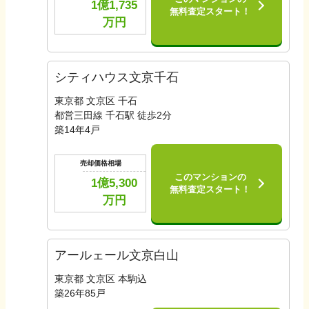
1億1,735
無料査定スタート！
万円
シティハウス文京千石
東京都 文京区 千石
都営三田線 千石駅 徒歩2分
築
14
年
4
戸
売却価格相場
このマンションの
1億5,300
無料査定スタート！
万円
アールェール文京白山
東京都 文京区 本駒込
築
26
年
85
戸