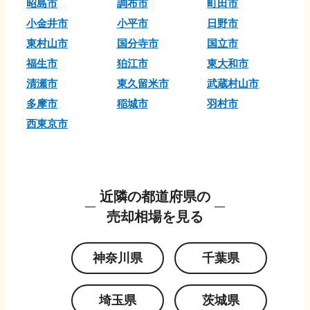
昭島市
調布市
町田市
小金井市
小平市
日野市
東村山市
国分寺市
国立市
福生市
狛江市
東大和市
清瀬市
東久留米市
武蔵村山市
多摩市
稲城市
羽村市
西東京市
近隣の都道府県の
売却相場を見る
神奈川県
千葉県
埼玉県
茨城県