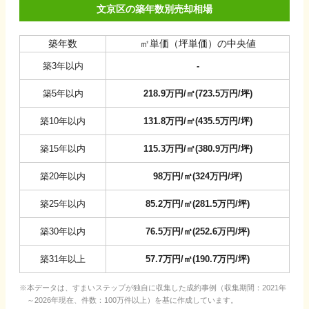
文京区の築年数別売却相場
築年数
㎡単価（坪単価）の中央値
築3年以内
-
築5年以内
218.9
万円/㎡
(
723.5
万円/坪
)
築10年以内
131.8
万円/㎡
(
435.5
万円/坪
)
築15年以内
115.3
万円/㎡
(
380.9
万円/坪
)
築20年以内
98
万円/㎡
(
324
万円/坪
)
築25年以内
85.2
万円/㎡
(
281.5
万円/坪
)
築30年以内
76.5
万円/㎡
(
252.6
万円/坪
)
築31年以上
57.7
万円/㎡
(
190.7
万円/坪
)
本データは、すまいステップが独自に収集した成約事例（収集期間：2021年
～2026年現在、件数：100万件以上）を基に作成しています。