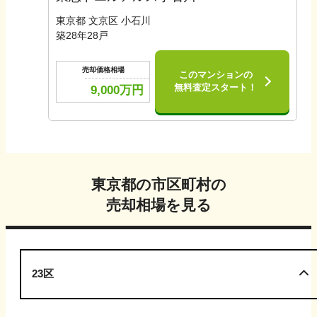
東京都 文京区 小石川
築
28
年
28
戸
売却価格相場
このマンションの
無料査定スタート！
9,000
万円
東京都
の市区町村の
売却相場を見る
23区