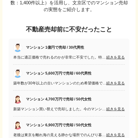
数：
1,400
件以上）を活用し、
文京区
でのマンション売却
の実態をご紹介します。
不動産売却前に不安だったこと
マンション 1億円で売却 / 30代男性
本当に適正価格で売れるのかが非常に不安でした。特に先方が値下げ交渉をしてきた場合に、交渉の仕方がまったく分からなかったので、最初は苦労しました。
続きを見る
マンション 5,600万円で売却 / 60代男性
築年数が30年以上の古いマンションのため希望価格で売れるか心配でした。また売却から引き渡しまでの期間をながくしたい条件であったため売却できるか心配していました。
続きを見る
マンション 4,700万円で売却 / 50代女性
新築マンション買い替えで売却しました。今のマンションがいつ売却できるのかが不安でした。万が一、売却できない場合、新築マンションのローンが残るので。
続きを見る
マンション 6,900万円で売却 / 50代女性
老後は東京を離れ海の見える静かな場所でのんびり暮らしたいと考え売却を決めました。駅近で緑も多く大変環境の良い物件ではあるものの総戸数が１０以下と小さいため、スムースに売却できるか不安でした。
続きを見る