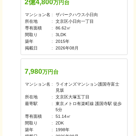
2億4,800
万円台
マンション名
ザパークハウス小日向
所在地
文京区小日向一丁目
専有面積
86.62㎡
間取り
3LDK
築年
2015年
掲載日
2026年08月
7,980
万円台
マンション名
ライオンズマンション護国寺富士
見坂
所在地
文京区大塚五丁目
最寄駅
東京メトロ有楽町線 護国寺駅 徒歩
5分
専有面積
51.14㎡
間取り
2DK
築年
1998年