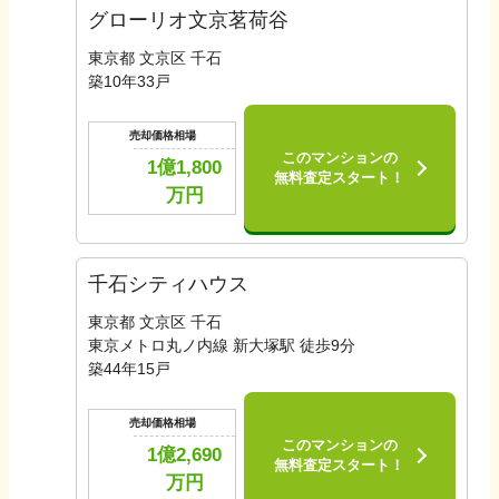
グローリオ文京茗荷谷
東京都 文京区 千石
築
10
年
33
戸
売却価格相場
このマンションの
1億1,800
無料査定スタート！
万円
千石シティハウス
東京都 文京区 千石
東京メトロ丸ノ内線 新大塚駅 徒歩9分
築
44
年
15
戸
売却価格相場
このマンションの
1億2,690
無料査定スタート！
万円