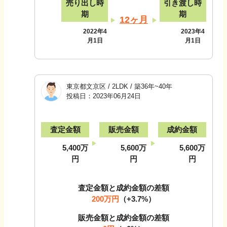
売り出し時
引き渡し時
期
期
12ヶ月
2022年4
2023年4
月1日
月1日
東京都文京区
/
2LDK
/
築36年~40年
投稿日：
2023年06月24日
査定金額
販売金額
成約金額
5,400万
5,600万
5,600万
円
円
円
査定金額と成約金額の差額
200万円
（
+3.7
%）
販売金額と成約金額の差額