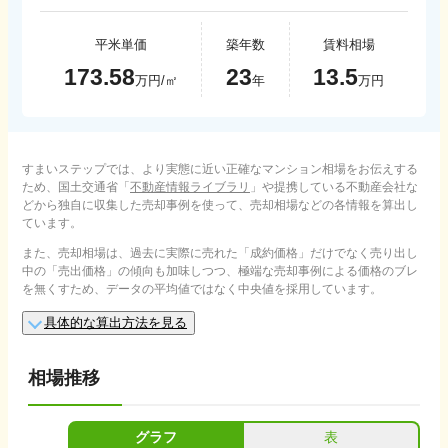
平米単価
築年数
賃料相場
173.58
23
13.5
万円/㎡
年
万円
すまいステップでは、より実態に近い正確なマンション相場をお伝えする
ため、国土交通省「
不動産情報ライブラリ
」や提携している不動産会社な
どから独自に収集した売却事例を使って、売却相場などの各情報を算出し
ています。
また、売却相場は、過去に実際に売れた「成約価格」だけでなく売り出し
中の「売出価格」の傾向も加味しつつ、極端な売却事例による価格のブレ
を無くすため、データの平均値ではなく中央値を採用しています。
具体的な算出方法を見る
相場推移
グラフ
表