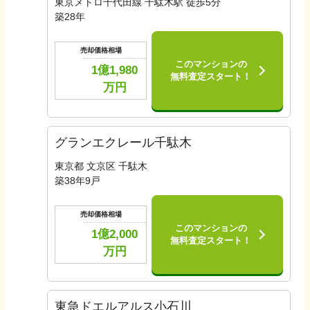
東京メトロ千代田線 千駄木駅 徒歩5分
築
28
年
売却価格相場
このマンションの
1億1,980
無料査定スタート！
万円
グランエクレール千駄木
東京都 文京区 千駄木
築
38
年
9
戸
売却価格相場
このマンションの
1億2,000
無料査定スタート！
万円
東急ドエルアルス小石川