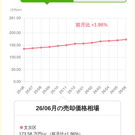
（万円/m²）
前月比
+1.96
%
26/06
月の売却価格相場
文京区
173.58 万円/㎡（前月比+1.96%）