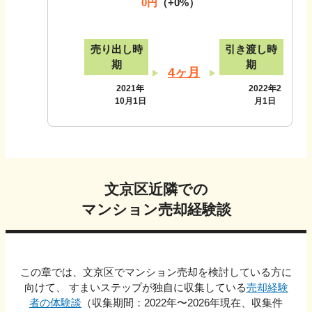
0円
（
+0
%）
売り出し時
引き渡し時
期
期
4ヶ月
2021年
2022年2
10月1日
月1日
文京区
近隣での
マンション売却経験談
この章では、
文京区
でマンション売却を検討している方に
向けて、 すまいステップが独自に収集している
売却経験
者の体験談
（収集期間：2022年〜
2026
年現在、収集件