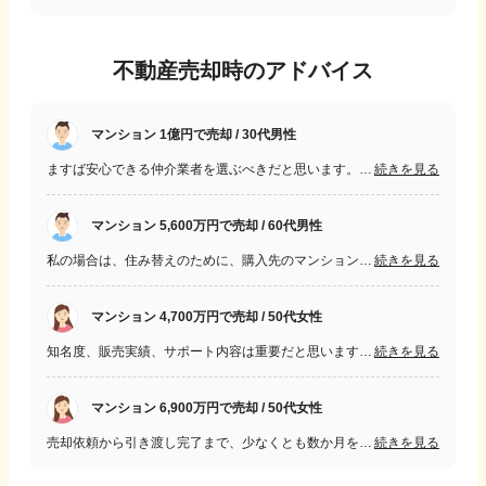
不動産売却時のアドバイス
マンション 1億円で売却 / 30代男性
ますば安心できる仲介業者を選ぶべきだと思います。担当者についても、調子のいいことばかりを言う人ではなく、デメリットなどをしっかり伝えてくれる方を選びましょう。
続きを見る
マンション 5,600万円で売却 / 60代男性
私の場合は、住み替えのために、購入先のマンションの引っ越しと同時期に、売却のマンションの引き渡しを希望することと住宅ローンを組みたくなかったのでという売価y九金額の妥協もしたくなかったです。担当していただいた営業員とよく相談・コミュニケーションを図れたので希望条件を満たした売買を行うことができました。
続きを見る
マンション 4,700万円で売却 / 50代女性
知名度、販売実績、サポート内容は重要だと思います。おかげさまで、今回は、契約から二週間たらずで成約できました。また、担当者が誠実であることもポイントだと思います。
続きを見る
マンション 6,900万円で売却 / 50代女性
売却依頼から引き渡し完了まで、少なくとも数か月を要するため、営業担当者との相性がとても重要になってくると思う。自分の要望を明確に伝えた上で、きちんと対応をしてくれそうな人かどうかを見極める事がスムーズな取引につながると思う。
続きを見る