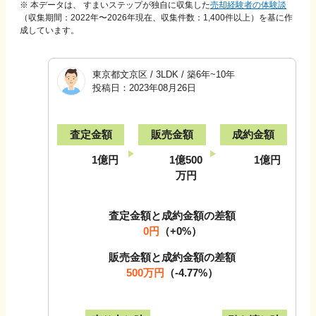
※ 本データは、 すまいステップが独自に収集した
売却経験者の体験談
（収集期間：2022年〜
2026
年現在、収集件数：
1,400
件以上）を基に作
成しています。
東京都文京区
/
3LDK
/
築6年~10年
投稿日：
2023年08月26日
査定金額
販売金額
成約金額
1億円
1億500
1億円
万円
査定金額と成約金額の差額
0円
（
+0
%）
販売金額と成約金額の差額
500万円
（
-4.77
%）