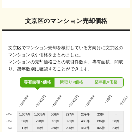
文京区
のマンション売却価格
文京区
でマンション売却を検討している方向けに
文京区
の
マンション取引価格をまとめました。
マンションの売却価格ごとの取引件数を、専有面積、間取
り、築年数別に確認することができます。
専有面積×価格
間取り×価格
築年数×価格
~2000万円
~3000万円
~4000万円
~5000万円
~7500万円
~1億円
それ以上
1,687件
1,005件
566件
297件
209件
23件
-
~50㎡
36件
220件
391件
321件
486件
136件
38件
~60㎡
11件
75件
230件
296件
467件
165件
84件
~70㎡