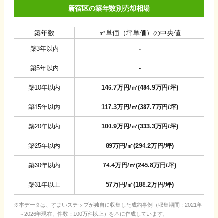
新宿区の築年数別売却相場
築年数
㎡単価（坪単価）の中央値
築3年以内
-
築5年以内
-
築10年以内
146.7
万円/㎡
(
484.9
万円/坪
)
築15年以内
117.3
万円/㎡
(
387.7
万円/坪
)
築20年以内
100.9
万円/㎡
(
333.3
万円/坪
)
築25年以内
89
万円/㎡
(
294.2
万円/坪
)
築30年以内
74.4
万円/㎡
(
245.8
万円/坪
)
築31年以上
57
万円/㎡
(
188.2
万円/坪
)
本データは、すまいステップが独自に収集した成約事例（収集期間：2021年
～2026年現在、件数：100万件以上）を基に作成しています。