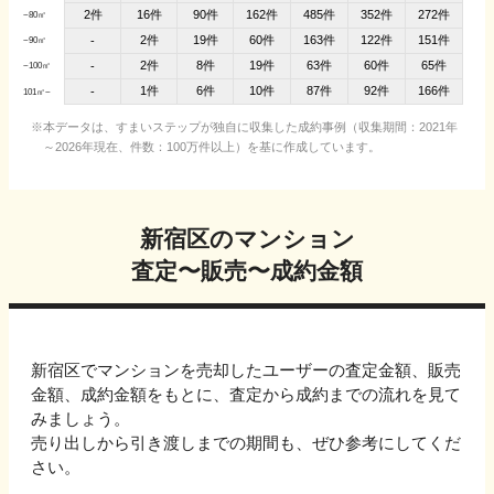
2件
16件
90件
162件
485件
352件
272件
~80㎡
2件
19件
60件
163件
122件
151件
-
~90㎡
2件
8件
19件
63件
60件
65件
-
~100㎡
1件
6件
10件
87件
92件
166件
-
101㎡~
本データは、すまいステップが独自に収集した成約事例（収集期間：2021年
～2026年現在、件数：100万件以上）を基に作成しています。
新宿区
のマンション
査定〜販売〜成約金額
新宿区
でマンションを売却したユーザーの査定金額、販売
金額、成約金額をもとに、
査定から成約までの流れを見て
みましょう。
売り出しから引き渡しまでの期間も、ぜひ参考にしてくだ
さい。