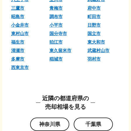
三鷹市
青梅市
府中市
昭島市
調布市
町田市
小金井市
小平市
日野市
東村山市
国分寺市
国立市
福生市
狛江市
東大和市
清瀬市
東久留米市
武蔵村山市
多摩市
稲城市
羽村市
西東京市
近隣の都道府県の
売却相場を見る
神奈川県
千葉県