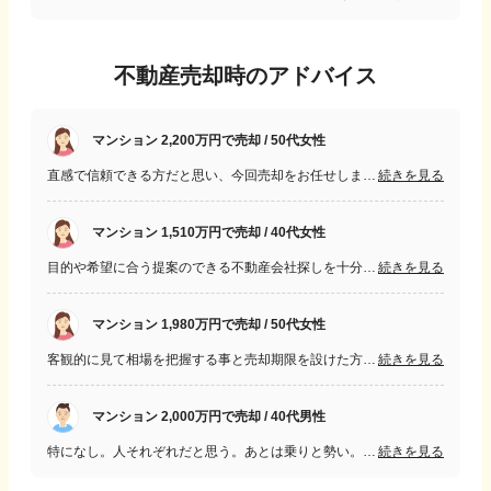
不動産売却時のアドバイス
マンション 2,200万円で売却 / 50代女性
直感で信頼できる方だと思い、今回売却をお任せしました。 長年住んでいると予想以上の荷物がありました。引っ越しが大変でした。気をつけて頂いたければと思います。
続きを見る
マンション 1,510万円で売却 / 40代女性
目的や希望に合う提案のできる不動産会社探しを十分にすることをお勧めします。どの不動産会社にお願いするかによって随分違いがあるように思います。
続きを見る
マンション 1,980万円で売却 / 50代女性
客観的に見て相場を把握する事と売却期限を設けた方が良いと思います。また大切な資産を任せるにあたって担当者が信頼できないと思った場合は納得するまで妥協しない方が良いと思います。
続きを見る
マンション 2,000万円で売却 / 40代男性
特になし。人それぞれだと思う。あとは乗りと勢い。悩まずやってみろってこと。必要書類はtぢせつ。津ぃ説。大切。ほんとうに人それぞれ。多い少ないは関係なし
続きを見る