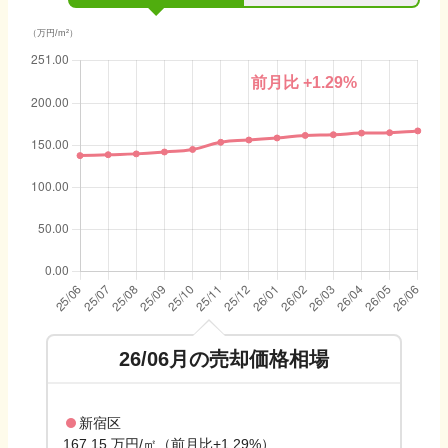
（万円/m²）
前月比
+1.29
%
26/06
月の売却価格相場
新宿区
167.15 万円/㎡（前月比+1.29%）