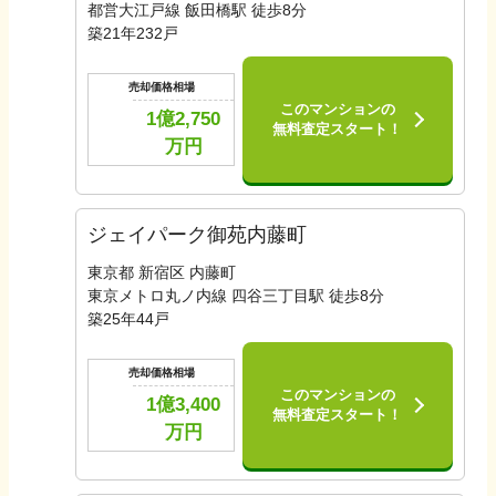
都営大江戸線 飯田橋駅 徒歩8分
築
21
年
232
戸
売却価格相場
このマンションの
1億2,750
無料査定スタート！
万円
ジェイパーク御苑内藤町
東京都 新宿区 内藤町
東京メトロ丸ノ内線 四谷三丁目駅 徒歩8分
築
25
年
44
戸
売却価格相場
このマンションの
1億3,400
無料査定スタート！
万円