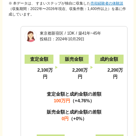
※ 本データは、 すまいステップが独自に収集した
売却経験者の体験談
（収集期間：2022年〜
2026
年現在、収集件数：
1,400
件以上）を基に作
成しています。
東京都新宿区
/
1DK
/
築41年~45年
投稿日：
2024年10月29日
査定金額
販売金額
成約金額
2,100万
2,200万
2,200万
円
円
円
査定金額と成約金額の差額
100万円
（
+4.76
%）
販売金額と成約金額の差額
0円
（
+0
%）