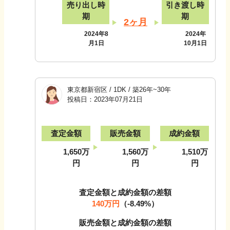
売り出し時
引き渡し時
期
期
2ヶ月
2024年8
2024年
月1日
10月1日
東京都新宿区
/
1DK
/
築26年~30年
投稿日：
2023年07月21日
査定金額
販売金額
成約金額
1,650万
1,560万
1,510万
円
円
円
査定金額と成約金額の差額
140万円
（
-8.49
%）
販売金額と成約金額の差額