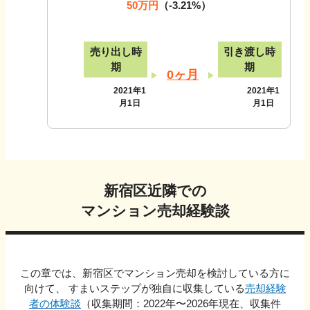
50万円
（
-3.21
%）
売り出し時
引き渡し時
期
期
0ヶ月
2021年1
2021年1
月1日
月1日
新宿区
近隣での
マンション売却経験談
この章では、
新宿区
でマンション売却を検討している方に
向けて、 すまいステップが独自に収集している
売却経験
者の体験談
（収集期間：2022年〜
2026
年現在、収集件