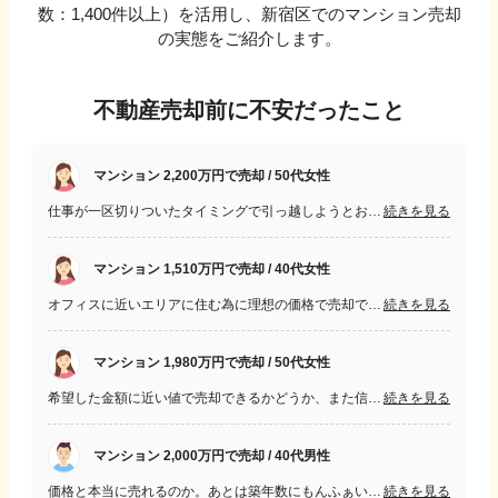
数：
1,400
件以上）を活用し、
新宿区
でのマンション売却
の実態をご紹介します。
不動産売却前に不安だったこと
マンション 2,200万円で売却 / 50代女性
仕事が一区切りついたタイミングで引っ越しようとおもいました。今回、マンション売却が初めてでしたので経験がなくどのようになるのかと思っていました。
続きを見る
マンション 1,510万円で売却 / 40代女性
オフィスに近いエリアに住む為に理想の価格で売却できるなら売却しようと思いました。古い物件ですので、理想の価格で購入希望者が現れるかどうか不安でした。
続きを見る
マンション 1,980万円で売却 / 50代女性
希望した金額に近い値で売却できるかどうか、また信頼できる担当者に任せられるかどうかが心配でした。期間的なものも長くかけたくないので気になりました。
続きを見る
マンション 2,000万円で売却 / 40代男性
価格と本当に売れるのか。あとは築年数にもんふぁい。問題。かしたまなだった貸したままだったのでスムースに行くか不安ですたがけっかてきにうまky
続きを見る