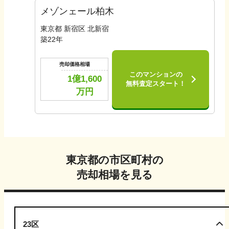
メゾンェール柏木
東京都 新宿区 北新宿
築
22
年
売却価格相場
このマンションの
1億1,600
無料査定スタート！
万円
東京都
の市区町村の
売却相場を見る
23区