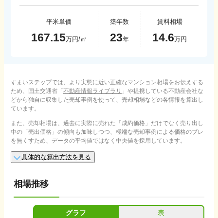
平米単価
築年数
賃料相場
167.15
23
14.6
万円/㎡
年
万円
すまいステップでは、より実態に近い正確なマンション相場をお伝えする
ため、国土交通省「
不動産情報ライブラリ
」や提携している不動産会社な
どから独自に収集した売却事例を使って、売却相場などの各情報を算出し
ています。
また、売却相場は、過去に実際に売れた「成約価格」だけでなく売り出し
中の「売出価格」の傾向も加味しつつ、極端な売却事例による価格のブレ
を無くすため、データの平均値ではなく中央値を採用しています。
具体的な算出方法を見る
相場推移
グラフ
表