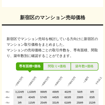
新宿区
のマンション売却価格
新宿区
でマンション売却を検討している方向けに
新宿区
の
マンション取引価格をまとめました。
マンションの売却価格ごとの取引件数を、専有面積、間取
り、築年数別に確認することができます。
専有面積×価格
間取り×価格
築年数×価格
~2000万円
~3000万円
~4000万円
~5000万円
~7500万円
~1億円
それ以上
3,224件
1,639件
999件
499件
402件
56件
8件
~50㎡
68件
404件
574件
445件
663件
208件
83件
~60㎡
3件
115件
254件
331件
618件
258件
152件
~70㎡