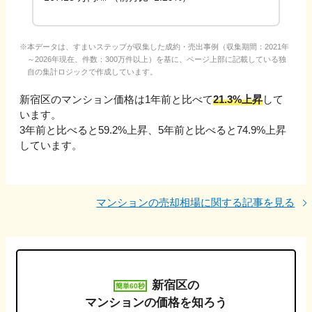
本データは、すまいステップが収集した成約・売出事例（収集期間：2021年
～2026年現在、件数：300万件以上）を基に、ページ上部に記載している独
自の集計ロジックで作成しています。
新宿区
のマンション価格は1年前と比べて
21.3%上昇
して
います。
3年前と比べると
59.2%上昇
、
5年前と比べると
74.9%上昇
しています。
マンションの売却相場に関する記事を見る
新宿区
の
簡単60秒
マンションの価格を知ろう