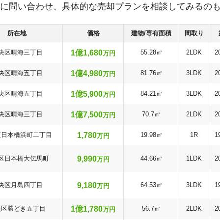
に問い合わせ、具体的な売却プランを相談してみるの
所在地
価格
建物/専有面積
間取り
1億1,680
央区晴海三丁目
55.28㎡
2LDK
2
万円
1億4,980
央区晴海五丁目
81.76㎡
3LDK
2
万円
1億5,900
央区晴海五丁目
84.21㎡
3LDK
2
万円
1億7,500
央区晴海三丁目
70.7㎡
2LDK
2
万円
1,780
区日本橋浜町二丁目
19.98㎡
1R
1
万円
9,990
区日本橋大伝馬町
44.66㎡
1LDK
2
万円
9,180
央区月島四丁目
64.53㎡
3LDK
1
万円
1億1,780
央区勝どき五丁目
56.7㎡
2LDK
2
万円