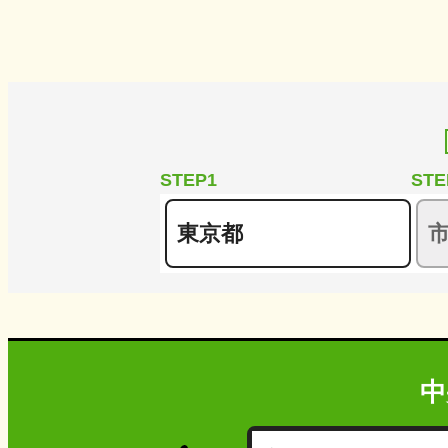
STEP1
STE
中