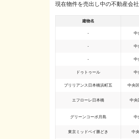
現在物件を売出し中の不動産会社
建物名
-
中
-
中
-
中
ドゥトゥール
中
ブリリアンス日本橋浜町五
中央
エフローレ日本橋
中央
グリーンコーポ月島
中
東京ミッドベイ勝どき
中