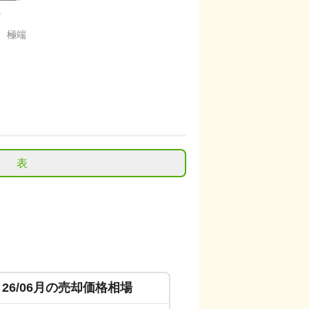
。
、極端
表
26/06
月の売却価格相場