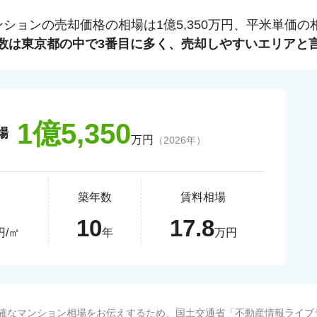
ンションの売却価格の相場は
1億5,350
万円、平米単価の
数は
東京都
の中で
3
番目に多く、売却しやすいエリアと
1億5,350
場
万円
（
2026
年）
築年数
賃料相場
10
17.8
円/㎡
年
万円
確なマンション相場をお伝えするため、国土交通省「
不動産情報ライブ