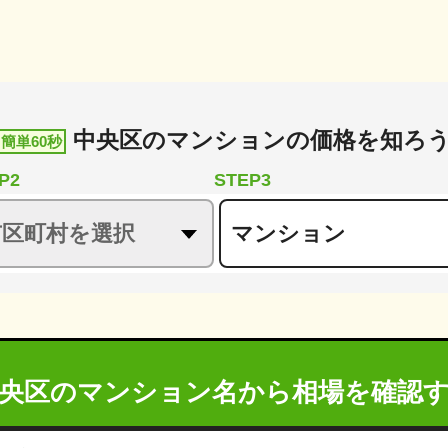
中央区
の
マンションの価格を知ろ
簡単60秒
P2
STEP3
央区のマンション名から
相場を確認