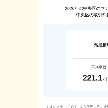
2026
年の
中央区
のマ
中央区
の取引件
売却相
平米単価
221.1
万
すまいステップでは、より実態に近い正